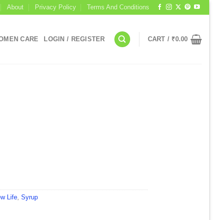
About
Privacy Policy
Terms And Conditions
OMEN CARE
LOGIN / REGISTER
CART /
₹
0.00
I
w Life
,
Syrup