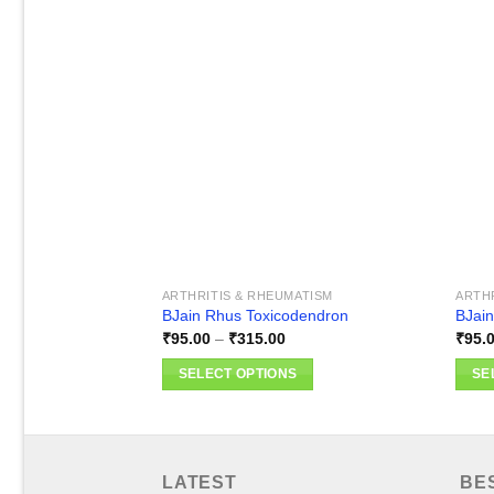
Add to
wishlist
ARTHRITIS & RHEUMATISM
ARTH
BJain Rhus Toxicodendron
BJain
Price
₹
95.00
–
₹
315.00
₹
95.
range:
₹95.00
SELECT OPTIONS
SE
through
₹315.00
This
This
product
produ
has
has
multiple
multi
LATEST
BE