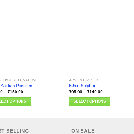
Add to
Add
wishlist
wishl
RITIS & RHEUMATISM
ACNE & PIMPLES
 Acidum Picricum
BJain Sulphur
Price
Price
00
–
₹
150.00
₹
95.00
–
₹
140.00
range:
range:
₹95.00
₹95.00
LECT OPTIONS
SELECT OPTIONS
through
through
₹150.00
₹140.00
This
ct
product
has
ple
multiple
ST SELLING
ON SALE