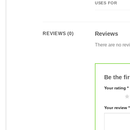
USES FOR
Reviews
REVIEWS (0)
There are no rev
Be the fi
Your rating
*
1 of 5 stars
Your review
*