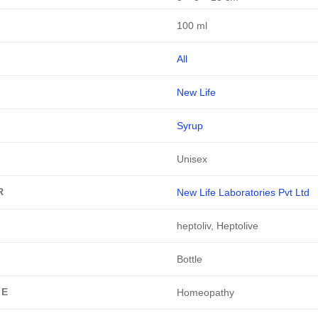
100 ml
All
New Life
Syrup
Unisex
R
New Life Laboratories Pvt Ltd
heptoliv, Heptolive
Bottle
GE
Homeopathy