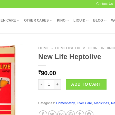
Contact Us
EN CARE
OTHER CARES
KINO
LIQUID
BLOG
W
HOME
»
HOMEOPATHIC MEDICINE IN HIND
New Life Heptolive
Add to
90.00
₹
wishlist
New Life Heptolive quantity
ADD TO CART
Categories:
Homeopathy
,
Liver Care
,
Medicines
,
Ne