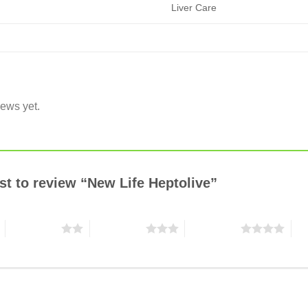
Liver Care
iews yet.
rst to review “New Life Heptolive”
2 of 5 stars
3 of 5 stars
4 of 5 stars
5 o