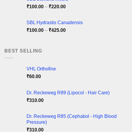
Price
₹
100.00
–
₹
220.00
range:
₹100.00
SBL Hydrastis Canadensis
through
Price
₹
100.00
–
₹
425.00
₹220.00
range:
₹100.00
through
BEST SELLING
₹425.00
VHL Orthofine
₹
60.00
Dr. Reckeweg R89 (Lipocol - Hair Care)
₹
310.00
Dr. Reckeweg R85 (Cephabol - High Blood
Pressure)
₹
310.00