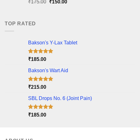
Original
Current
₹
175.00
₹
150.00
price
price
was:
is:
₹175.00.
₹150.00.
TOP RATED
Bakson's Y-Lax Tablet
Rated
5.00
₹
185.00
out of 5
Bakson's Wart Aid
Rated
5.00
₹
215.00
out of 5
SBL Drops No. 6 (Joint Pain)
Rated
5.00
₹
185.00
out of 5