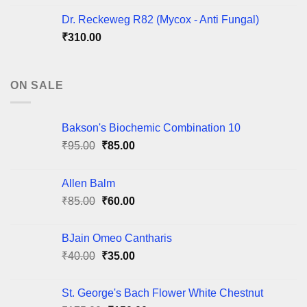
Dr. Reckeweg R82 (Mycox - Anti Fungal)
₹
310.00
ON SALE
Bakson's Biochemic Combination 10
Original
Current
₹
95.00
₹
85.00
price
price
was:
is:
Allen Balm
₹95.00.
₹85.00.
Original
Current
₹
85.00
₹
60.00
price
price
was:
is:
BJain Omeo Cantharis
₹85.00.
₹60.00.
Original
Current
₹
40.00
₹
35.00
price
price
was:
is:
St. George's Bach Flower White Chestnut
₹40.00.
₹35.00.