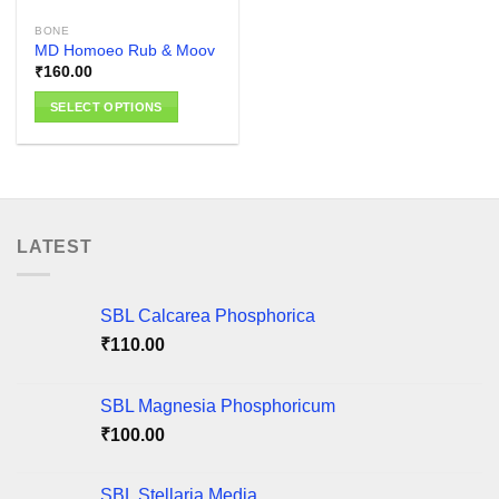
BONE
MD Homoeo Rub & Moov
₹
160.00
SELECT OPTIONS
This
product
has
multiple
variants.
LATEST
The
options
may
SBL Calcarea Phosphorica
be
chosen
₹
110.00
on
the
SBL Magnesia Phosphoricum
product
₹
100.00
page
SBL Stellaria Media