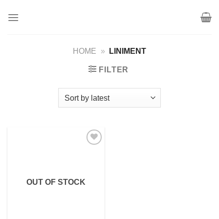
Skip
to
content
HOME
»
LINIMENT
FILTER
Add to
wishlist
OUT OF STOCK