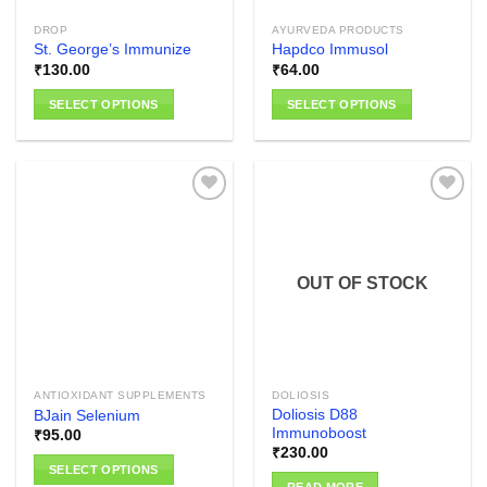
DROP
AYURVEDA PRODUCTS
St. George’s Immunize
Hapdco Immusol
₹
130.00
₹
64.00
SELECT OPTIONS
SELECT OPTIONS
This
This
product
product
has
has
multiple
multiple
variants.
variants.
The
The
Add to
Add to
options
options
wishlist
wishlist
OUT OF STOCK
may
may
be
be
chosen
chosen
on
on
the
the
ANTIOXIDANT SUPPLEMENTS
DOLIOSIS
product
product
Doliosis D88
BJain Selenium
page
page
Immunoboost
₹
95.00
₹
230.00
SELECT OPTIONS