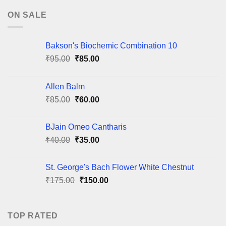
ON SALE
Bakson's Biochemic Combination 10
Original
Current
₹
95.00
₹
85.00
price
price
was:
is:
Allen Balm
₹95.00.
₹85.00.
Original
Current
₹
85.00
₹
60.00
price
price
was:
is:
BJain Omeo Cantharis
₹85.00.
₹60.00.
Original
Current
₹
40.00
₹
35.00
price
price
was:
is:
St. George's Bach Flower White Chestnut
₹40.00.
₹35.00.
Original
Current
₹
175.00
₹
150.00
price
price
was:
is:
₹175.00.
₹150.00.
TOP RATED