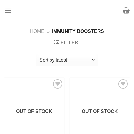
Skip
to
content
HOME
»
IMMUNITY BOOSTERS
FILTER
Add to
Add to
wishlist
wishlist
OUT OF STOCK
OUT OF STOCK