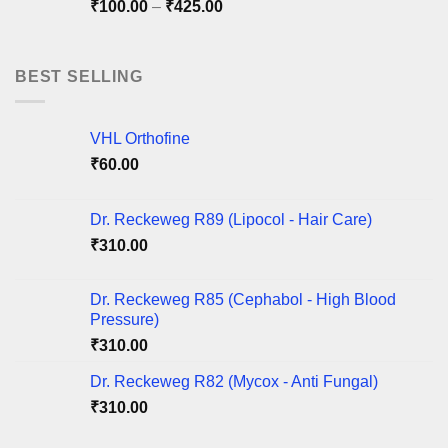
Price
₹
100.00
–
₹
425.00
₹220.00
range:
₹100.00
through
BEST SELLING
₹425.00
VHL Orthofine
₹
60.00
Dr. Reckeweg R89 (Lipocol - Hair Care)
₹
310.00
Dr. Reckeweg R85 (Cephabol - High Blood
Pressure)
₹
310.00
Dr. Reckeweg R82 (Mycox - Anti Fungal)
₹
310.00