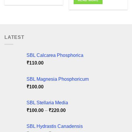
READ MORE
This
product
has
multiple
variants.
The
LATEST
options
may
be
SBL Calcarea Phosphorica
chosen
₹
110.00
on
the
product
SBL Magnesia Phosphoricum
page
₹
100.00
SBL Stellaria Media
Price
₹
100.00
–
₹
220.00
range:
₹100.00
SBL Hydrastis Canadensis
through