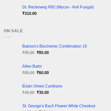
Dr. Reckeweg R82 (Mycox - Anti Fungal)
₹
310.00
ON SALE
Bakson's Biochemic Combination 10
Original
Current
₹
95.00
₹
85.00
price
price
was:
is:
Allen Balm
₹95.00.
₹85.00.
Original
Current
₹
85.00
₹
60.00
price
price
was:
is:
BJain Omeo Cantharis
₹85.00.
₹60.00.
Original
Current
₹
40.00
₹
35.00
price
price
was:
is:
St. George's Bach Flower White Chestnut
₹40.00.
₹35.00.