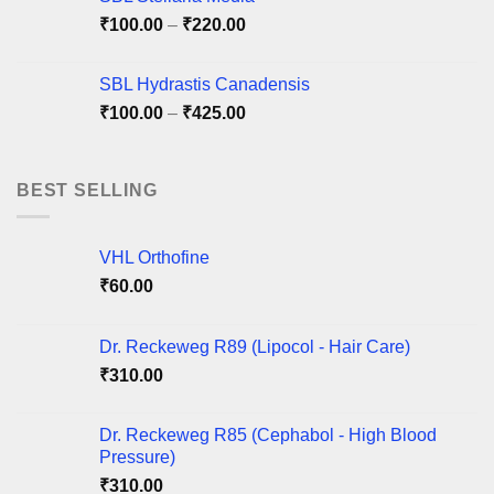
Price
₹
100.00
–
₹
220.00
range:
₹100.00
SBL Hydrastis Canadensis
through
Price
₹
100.00
–
₹
425.00
₹220.00
range:
₹100.00
through
BEST SELLING
₹425.00
VHL Orthofine
₹
60.00
Dr. Reckeweg R89 (Lipocol - Hair Care)
₹
310.00
Dr. Reckeweg R85 (Cephabol - High Blood
Pressure)
₹
310.00