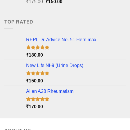
Original
Current
₹
175.00
₹
150.00
price
price
was:
is:
₹175.00.
₹150.00.
TOP RATED
REPL Dr. Advice No. 51 Hernimax
Rated
5.00
₹
180.00
out of 5
New Life Nl-9 (Urine Drops)
Rated
5.00
₹
150.00
out of 5
Allen A28 Rheumatism
Rated
5.00
₹
170.00
out of 5