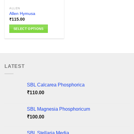
ALLEN
Allen Hymusa
₹
115.00
SELECT OPTIONS
This
product
has
multiple
variants.
LATEST
The
options
may
SBL Calcarea Phosphorica
be
chosen
₹
110.00
on
the
SBL Magnesia Phosphoricum
product
₹
100.00
page
SBL Stellaria Media