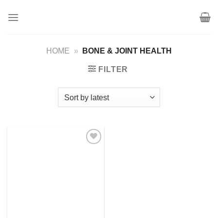
Skip
to
content
HOME
»
BONE & JOINT HEALTH
FILTER
Add to
wishlist