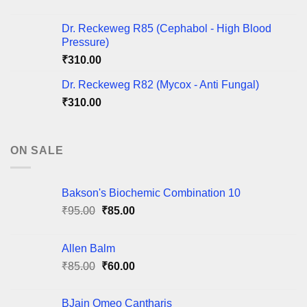
Dr. Reckeweg R85 (Cephabol - High Blood
Pressure)
₹
310.00
Dr. Reckeweg R82 (Mycox - Anti Fungal)
₹
310.00
ON SALE
Bakson's Biochemic Combination 10
Original
Current
₹
95.00
₹
85.00
price
price
was:
is:
Allen Balm
₹95.00.
₹85.00.
Original
Current
₹
85.00
₹
60.00
price
price
was:
is:
BJain Omeo Cantharis