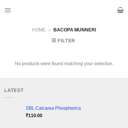
Skip
to
content
HOME
»
BACOPA MUNNERI
FILTER
No products were found matching your selection.
LATEST
SBL Calcarea Phosphorica
₹
110.00