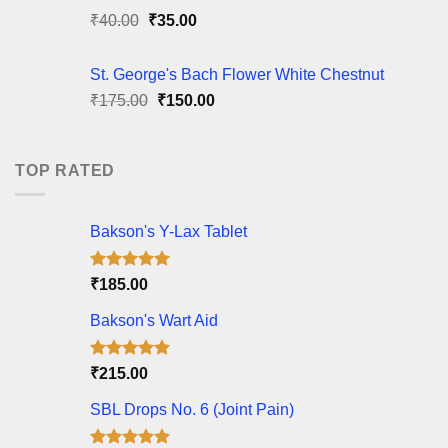
₹85.00.
₹60.00.
Original
Current
₹
40.00
₹
35.00
price
price
was:
is:
St. George's Bach Flower White Chestnut
₹40.00.
₹35.00.
Original
Current
₹
175.00
₹
150.00
price
price
was:
is:
₹175.00.
₹150.00.
TOP RATED
Bakson's Y-Lax Tablet
Rated
5.00
₹
185.00
out of 5
Bakson's Wart Aid
Rated
5.00
₹
215.00
out of 5
SBL Drops No. 6 (Joint Pain)