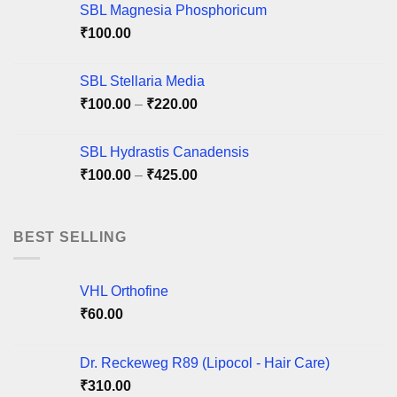
SBL Magnesia Phosphoricum
₹
100.00
SBL Stellaria Media
Price
₹
100.00
–
₹
220.00
range:
₹100.00
SBL Hydrastis Canadensis
through
Price
₹
100.00
–
₹
425.00
₹220.00
range:
₹100.00
through
BEST SELLING
₹425.00
VHL Orthofine
₹
60.00
Dr. Reckeweg R89 (Lipocol - Hair Care)
₹
310.00