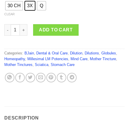
30 CH
3X
Q
CLEAR
BJain Chamomilla quantity
ADD TO CART
Categories:
BJain
,
Dental & Oral Care
,
Dilution
,
Dilutions
,
Globules
,
Homeopathy
,
Millesimal LM Potencies
,
Mind Care
,
Mother Tincture
,
Mother Tinctures
,
Sciatica
,
Stomach Care
DESCRIPTION