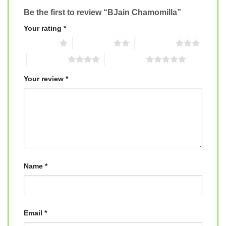
Be the first to review “BJain Chamomilla”
Your rating
*
1 of 5 stars
2 of 5 stars
3 of 5 stars
4 of 5 stars
5 of 5 stars
Your review
*
Name
*
Email
*