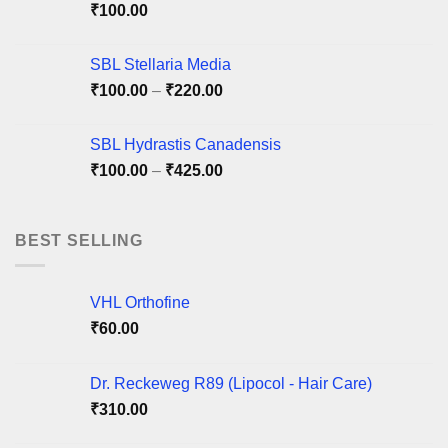
the
product
₹
100.00
product
page
page
SBL Stellaria Media
Price
₹
100.00
–
₹
220.00
range:
₹100.00
SBL Hydrastis Canadensis
through
Price
₹
100.00
–
₹
425.00
₹220.00
range:
₹100.00
through
BEST SELLING
₹425.00
VHL Orthofine
₹
60.00
Dr. Reckeweg R89 (Lipocol - Hair Care)
₹
310.00