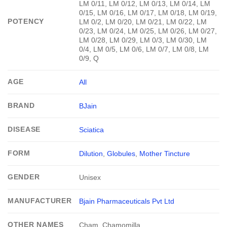
LM 0/11, LM 0/12, LM 0/13, LM 0/14, LM
0/15, LM 0/16, LM 0/17, LM 0/18, LM 0/19,
POTENCY
LM 0/2, LM 0/20, LM 0/21, LM 0/22, LM
0/23, LM 0/24, LM 0/25, LM 0/26, LM 0/27,
LM 0/28, LM 0/29, LM 0/3, LM 0/30, LM
0/4, LM 0/5, LM 0/6, LM 0/7, LM 0/8, LM
0/9, Q
AGE
All
BRAND
BJain
DISEASE
Sciatica
FORM
Dilution
,
Globules
,
Mother Tincture
GENDER
Unisex
MANUFACTURER
Bjain Pharmaceuticals Pvt Ltd
OTHER NAMES
Cham, Chamomilla