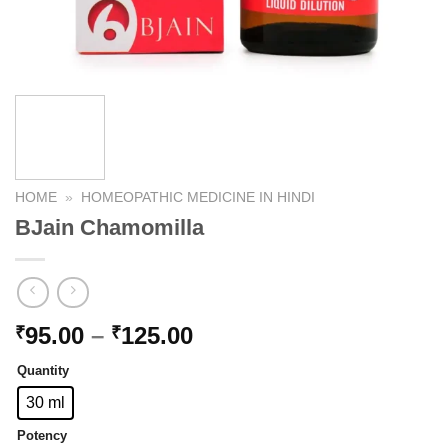
HOME
»
HOMEOPATHIC MEDICINE IN HINDI
BJain Chamomilla
Price
95.00
–
125.00
₹
₹
range:
Quantity
₹95.00
through
30 ml
₹125.00
Potency