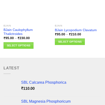
BJAIN
BJAIN
BJain Caulophyllum
BJain Lycopodium Clavatum
Thalictroides
Price
₹
95.00
–
₹
210.00
range:
Price
₹
95.00
–
₹
230.00
₹95.00
range:
SELECT OPTIONS
through
₹95.00
SELECT OPTIONS
₹210.00
through
This
₹230.00
This
product
product
has
has
multiple
multiple
variants.
LATEST
variants.
The
The
options
options
may
SBL Calcarea Phosphorica
may
be
₹
110.00
be
chosen
chosen
on
on
SBL Magnesia Phosphoricum
the