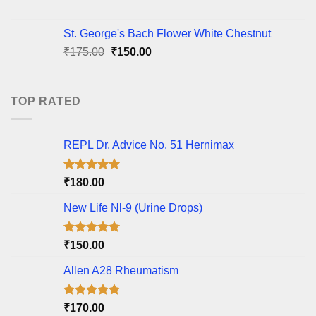
price
price
was:
is:
St. George's Bach Flower White Chestnut
₹40.00.
₹35.00.
Original
Current
₹
175.00
₹
150.00
price
price
was:
is:
₹175.00.
₹150.00.
TOP RATED
REPL Dr. Advice No. 51 Hernimax
Rated
5.00
₹
180.00
out of 5
New Life Nl-9 (Urine Drops)
Rated
5.00
₹
150.00
out of 5
Allen A28 Rheumatism
Rated
5.00
₹
170.00