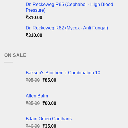
Dr. Reckeweg R85 (Cephabol - High Blood
Pressure)
₹
310.00
Dr. Reckeweg R82 (Mycox - Anti Fungal)
₹
310.00
ON SALE
Bakson's Biochemic Combination 10
Original
Current
₹
95.00
₹
85.00
price
price
was:
is:
Allen Balm
₹95.00.
₹85.00.
Original
Current
₹
85.00
₹
60.00
price
price
was:
is:
BJain Omeo Cantharis
₹85.00.
₹60.00.
Original
Current
₹
40.00
₹
35.00