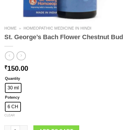
HOME
»
HOMEOPATHIC MEDICINE IN HINDI
St. George’s Bach Flower Chestnut Bud
150.00
₹
Quantity
30 ml
Potency
6 CH
CLEAR
St. George's Bach Flower Chestnut Bud quantity