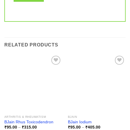
RELATED PRODUCTS
Add to
Add to
wishlist
wishlist
ARTHRITIS & RHEUMATISM
BJAIN
BJain Rhus Toxicodendron
BJain Iodium
Price
Price
₹
95.00
–
₹
315.00
₹
95.00
–
₹
405.00