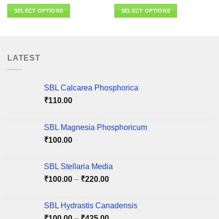
range:
range:
₹95.00
₹95.00
SELECT OPTIONS
SELECT OPTIONS
through
through
₹315.00
₹405.00
This
This
product
product
has
has
multiple
multiple
LATEST
variants.
variants.
The
The
options
options
SBL Calcarea Phosphorica
may
may
₹
110.00
be
be
chosen
chosen
on
on
SBL Magnesia Phosphoricum
the
the
₹
100.00
product
product
page
page
SBL Stellaria Media
Price
₹
100.00
–
₹
220.00
range:
₹100.00
SBL Hydrastis Canadensis
through
Price
₹
100.00
–
₹
425.00