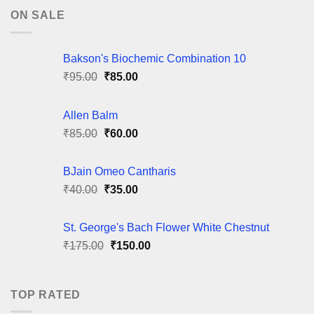
ON SALE
Bakson's Biochemic Combination 10
Original
Current
₹
95.00
₹
85.00
price
price
was:
is:
Allen Balm
₹95.00.
₹85.00.
Original
Current
₹
85.00
₹
60.00
price
price
was:
is:
BJain Omeo Cantharis
₹85.00.
₹60.00.
Original
Current
₹
40.00
₹
35.00
price
price
was:
is:
St. George's Bach Flower White Chestnut
₹40.00.
₹35.00.
Original
Current
₹
175.00
₹
150.00
price
price
was:
is:
₹175.00.
₹150.00.
TOP RATED