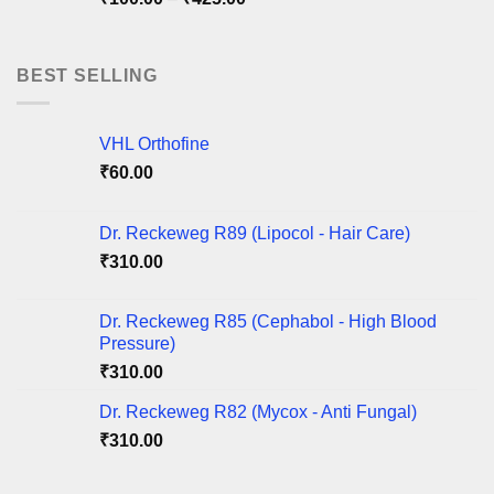
₹220.00
range:
₹100.00
through
BEST SELLING
₹425.00
VHL Orthofine
₹
60.00
Dr. Reckeweg R89 (Lipocol - Hair Care)
₹
310.00
Dr. Reckeweg R85 (Cephabol - High Blood
Pressure)
₹
310.00
Dr. Reckeweg R82 (Mycox - Anti Fungal)
₹
310.00