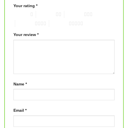
Your rating
*
1 of 5 stars
2 of 5 stars
3 of 5 stars
4 of 5 stars
5 of 5 stars
Your review
*
Name
*
Email
*