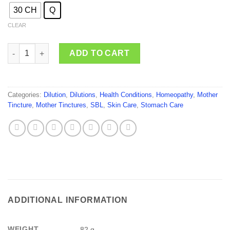
30 CH
Q
CLEAR
SBL Achyranthes Aspera quantity
ADD TO CART
Categories:
Dilution
,
Dilutions
,
Health Conditions
,
Homeopathy
,
Mother
Tincture
,
Mother Tinctures
,
SBL
,
Skin Care
,
Stomach Care
ADDITIONAL INFORMATION
WEIGHT
82 g