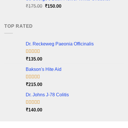
₹40.00.
₹35.00.
Original
Current
₹
175.00
₹
150.00
price
price
was:
is:
₹175.00.
₹150.00.
TOP RATED
Dr. Reckeweg Paeonia Officinalis
Rated
5.00
₹
135.00
out of 5
Bakson's Hite Aid
Rated
5.00
₹
215.00
out of 5
Dr. Johns J-78 Colitis
Rated
5.00
₹
140.00
out of 5