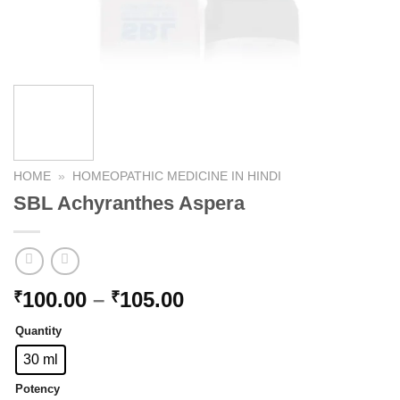
HOME
»
HOMEOPATHIC MEDICINE IN HINDI
SBL Achyranthes Aspera
Price
100.00
–
105.00
₹
₹
range:
Quantity
₹100.00
through
30 ml
₹105.00
Potency