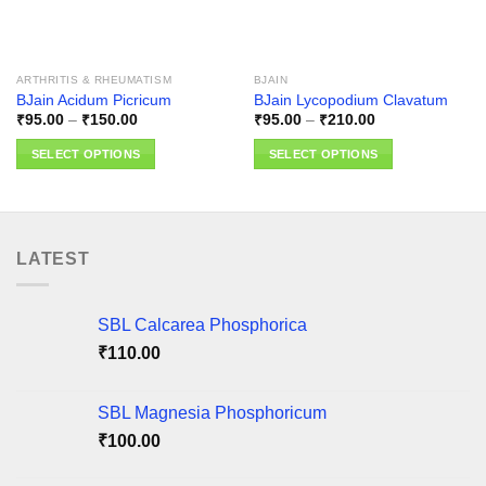
ARTHRITIS & RHEUMATISM
BJAIN
BJain Acidum Picricum
BJain Lycopodium Clavatum
Price
Price
₹
95.00
–
₹
150.00
₹
95.00
–
₹
210.00
range:
range:
₹95.00
₹95.00
SELECT OPTIONS
SELECT OPTIONS
through
through
₹150.00
₹210.00
This
This
product
product
has
has
multiple
multiple
LATEST
variants.
variants.
The
The
options
options
SBL Calcarea Phosphorica
may
may
₹
110.00
be
be
chosen
chosen
on
on
SBL Magnesia Phosphoricum
the
the
₹
100.00
product
product
page
page