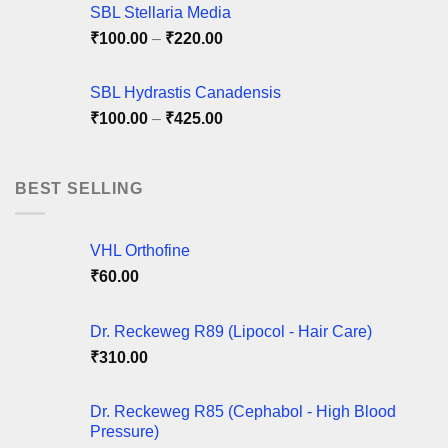
SBL Stellaria Media
Price
₹
100.00
–
₹
220.00
range:
₹100.00
SBL Hydrastis Canadensis
through
Price
₹
100.00
–
₹
425.00
₹220.00
range:
₹100.00
through
BEST SELLING
₹425.00
VHL Orthofine
₹
60.00
Dr. Reckeweg R89 (Lipocol - Hair Care)
₹
310.00
Dr. Reckeweg R85 (Cephabol - High Blood
Pressure)