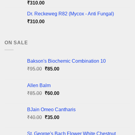
₹
310.00
Dr. Reckeweg R82 (Mycox - Anti Fungal)
₹
310.00
ON SALE
Bakson's Biochemic Combination 10
Original
Current
₹
95.00
₹
85.00
price
price
was:
is:
Allen Balm
₹95.00.
₹85.00.
Original
Current
₹
85.00
₹
60.00
price
price
was:
is:
BJain Omeo Cantharis
₹85.00.
₹60.00.
Original
Current
₹
40.00
₹
35.00
price
price
was:
is:
St. George's Bach Flower White Chestnut