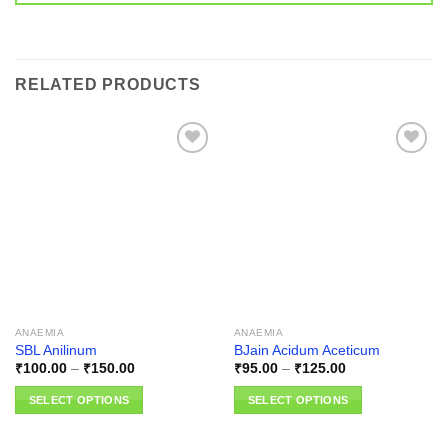
RELATED PRODUCTS
Add to
Add to
wishlist
wishlist
ANAEMIA
ANAEMIA
SBL Anilinum
BJain Acidum Aceticum
Price
Price
₹
100.00
–
₹
150.00
₹
95.00
–
₹
125.00
range:
range:
₹100.00
₹95.00
SELECT OPTIONS
SELECT OPTIONS
through
through
₹150.00
₹125.00
This
This
product
product