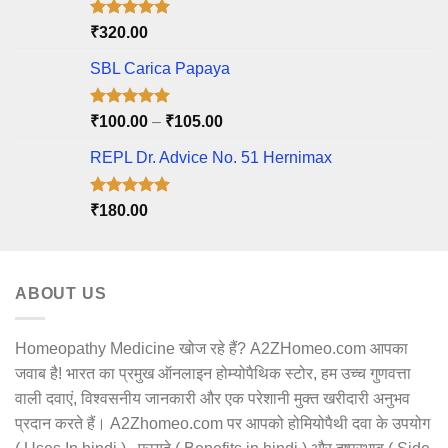
Rated
5.00
₹
320.00
out of 5
SBL Carica Papaya
Rated
5.00
Price
₹
100.00
–
₹
105.00
out of 5
range:
REPL Dr. Advice No. 51 Hernimax
₹100.00
through
₹105.00
Rated
5.00
₹
180.00
out of 5
ABOUT US
Homeopathy Medicine खोज रहे हैं? A2ZHomeo.com आपका
जवाब है! भारत का प्रमुख ऑनलाइन होम्योपैथिक स्टोर, हम उच्च गुणवत्ता
वाली दवाएं, विश्वसनीय जानकारी और एक परेशानी मुक्त खरीदारी अनुभव
प्रदान करते हैं। A2Zhomeo.com पर आपको होमियोपैथी दवा के उपयोग