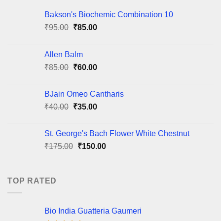
Bakson's Biochemic Combination 10
Original
Current
₹
95.00
₹
85.00
price
price
was:
is:
Allen Balm
₹95.00.
₹85.00.
Original
Current
₹
85.00
₹
60.00
price
price
was:
is:
BJain Omeo Cantharis
₹85.00.
₹60.00.
Original
Current
₹
40.00
₹
35.00
price
price
was:
is:
St. George's Bach Flower White Chestnut
₹40.00.
₹35.00.
Original
Current
₹
175.00
₹
150.00
price
price
was:
is:
₹175.00.
₹150.00.
TOP RATED
Bio India Guatteria Gaumeri