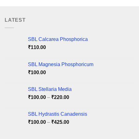
has
has
multiple
multiple
variants.
variants.
LATEST
The
The
options
options
may
may
SBL Calcarea Phosphorica
be
be
₹
110.00
chosen
chosen
on
on
SBL Magnesia Phosphoricum
the
the
product
product
₹
100.00
page
page
SBL Stellaria Media
Price
₹
100.00
–
₹
220.00
range:
₹100.00
SBL Hydrastis Canadensis
through
Price
₹
100.00
–
₹
425.00
₹220.00
range:
₹100.00