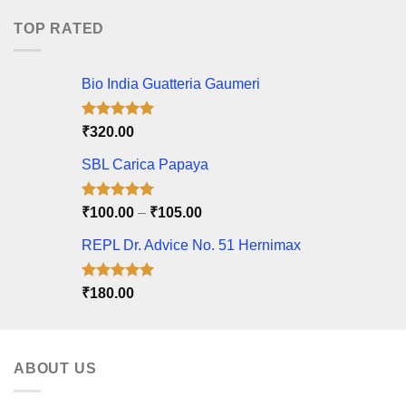
was:
is:
₹175.00.
₹150.00.
TOP RATED
Bio India Guatteria Gaumeri
Rated
5.00
₹
320.00
out of 5
SBL Carica Papaya
Rated
5.00
Price
₹
100.00
–
₹
105.00
out of 5
range:
REPL Dr. Advice No. 51 Hernimax
₹100.00
through
₹105.00
Rated
5.00
₹
180.00
out of 5
ABOUT US