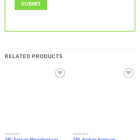
RELATED PRODUCTS
Add to
Add to
wishlist
wishlist
ANAEMIA
ANAEMIA
SBL Ferrum Phosphoricum
SBL Acidum Aceticum