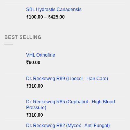
₹100.00
SBL Hydrastis Canadensis
through
Price
₹
100.00
–
₹
425.00
₹220.00
range:
₹100.00
through
BEST SELLING
₹425.00
VHL Orthofine
₹
60.00
Dr. Reckeweg R89 (Lipocol - Hair Care)
₹
310.00
Dr. Reckeweg R85 (Cephabol - High Blood
Pressure)
₹
310.00
Dr. Reckeweg R82 (Mycox - Anti Fungal)