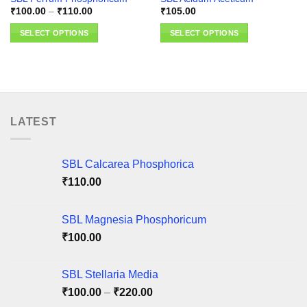
Price
₹
100.00
–
₹
110.00
₹
105.00
range:
₹100.00
SELECT OPTIONS
SELECT OPTIONS
through
₹110.00
This
This
product
product
has
has
multiple
multiple
variants.
variants.
LATEST
The
The
options
options
may
may
SBL Calcarea Phosphorica
be
be
chosen
chosen
₹
110.00
on
on
the
the
SBL Magnesia Phosphoricum
product
product
page
page
₹
100.00
SBL Stellaria Media
Price
₹
100.00
–
₹
220.00
range: