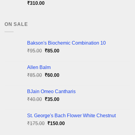
₹
310.00
ON SALE
Bakson's Biochemic Combination 10
Original
Current
₹
95.00
₹
85.00
price
price
was:
is:
Allen Balm
₹95.00.
₹85.00.
Original
Current
₹
85.00
₹
60.00
price
price
was:
is:
BJain Omeo Cantharis
₹85.00.
₹60.00.
Original
Current
₹
40.00
₹
35.00
price
price
was:
is:
St. George's Bach Flower White Chestnut
₹40.00.
₹35.00.
Original
Current
₹
175.00
₹
150.00
price
price