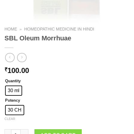
HOME
»
HOMEOPATHIC MEDICINE IN HINDI
SBL Oleum Morrhuae
100.00
₹
Quantity
30 ml
Potency
30 CH
CLEAR
SBL Oleum Morrhuae quantity