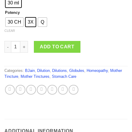
through
30 ml
₹125.00
Potency
30 CH
3X
Q
CLEAR
BJain Zingiber Officinale quantity
ADD TO CART
Categories:
BJain
,
Dilution
,
Dilutions
,
Globules
,
Homeopathy
,
Mother
Tincture
,
Mother Tinctures
,
Stomach Care
ADDITIONAL INFORMATION