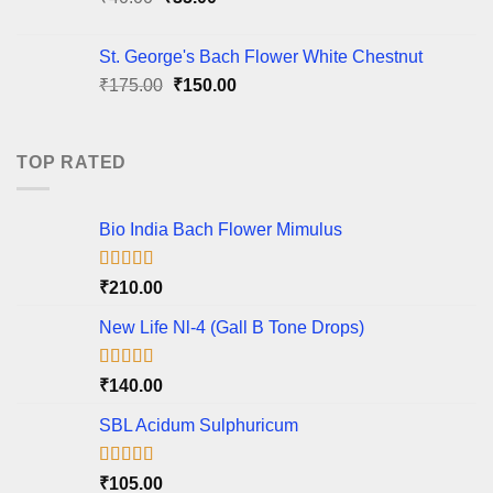
price
price
was:
is:
St. George's Bach Flower White Chestnut
₹40.00.
₹35.00.
Original
Current
₹
175.00
₹
150.00
price
price
was:
is:
₹175.00.
₹150.00.
TOP RATED
Bio India Bach Flower Mimulus
Rated
5.00
₹
210.00
out of 5
New Life Nl-4 (Gall B Tone Drops)
Rated
5.00
₹
140.00
out of 5
SBL Acidum Sulphuricum
Rated
5.00
₹
105.00