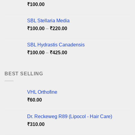
product
product
₹
100.00
page
page
SBL Stellaria Media
Price
₹
100.00
–
₹
220.00
range:
₹100.00
SBL Hydrastis Canadensis
through
Price
₹
100.00
–
₹
425.00
₹220.00
range:
₹100.00
through
BEST SELLING
₹425.00
VHL Orthofine
₹
60.00
Dr. Reckeweg R89 (Lipocol - Hair Care)
₹
310.00