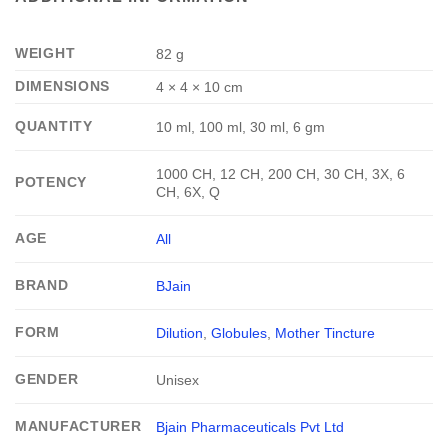
WEIGHT
82 g
DIMENSIONS
4 × 4 × 10 cm
QUANTITY
10 ml, 100 ml, 30 ml, 6 gm
1000 CH, 12 CH, 200 CH, 30 CH, 3X, 6
POTENCY
CH, 6X, Q
AGE
All
BRAND
BJain
FORM
Dilution
,
Globules
,
Mother Tincture
GENDER
Unisex
MANUFACTURER
Bjain Pharmaceuticals Pvt Ltd