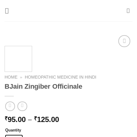
Skip
to
content
Add to
wishlist
HOME
»
HOMEOPATHIC MEDICINE IN HINDI
BJain Zingiber Officinale
Price
95.00
–
125.00
₹
₹
range:
Quantity
₹95.00