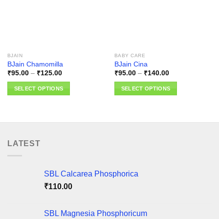
BJAIN
BABY CARE
BJain Chamomilla
BJain Cina
Price
Price
₹
95.00
–
₹
125.00
₹
95.00
–
₹
140.00
range:
range:
₹95.00
₹95.00
SELECT OPTIONS
SELECT OPTIONS
through
through
₹125.00
₹140.00
This
This
product
product
has
has
multiple
multiple
variants.
variants.
LATEST
The
The
options
options
may
may
SBL Calcarea Phosphorica
be
be
₹
110.00
chosen
chosen
on
on
SBL Magnesia Phosphoricum
the
the