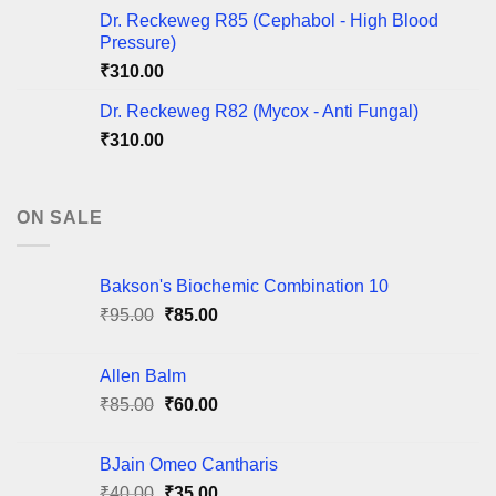
Dr. Reckeweg R85 (Cephabol - High Blood
Pressure)
₹
310.00
Dr. Reckeweg R82 (Mycox - Anti Fungal)
₹
310.00
ON SALE
Bakson's Biochemic Combination 10
Original
Current
₹
95.00
₹
85.00
price
price
was:
is:
Allen Balm
₹95.00.
₹85.00.
Original
Current
₹
85.00
₹
60.00
price
price
was:
is:
BJain Omeo Cantharis
₹85.00.
₹60.00.
Original
Current
₹
40.00
₹
35.00