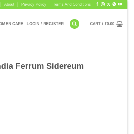
About
Privacy Policy
Terms And Conditions
OMEN CARE
LOGIN / REGISTER
CART /
₹
0.00
I
ndia Ferrum Sidereum