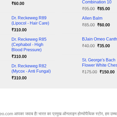
Combination 10
₹
60.00
may
Original
Cur
₹
95.00
₹
85.00
be
price
pric
en
chosen
Dr. Reckeweg R89
Allen Balm
was:
is:
on
(Lipocol - Hair Care)
Original
Cur
₹
85.00
₹95.00.
₹
60.00
₹85
the
₹
310.00
price
pric
ct
product
was:
is:
BJain Omeo Canth
Dr. Reckeweg R85
page
₹85.00.
₹60
(Cephabol - High
Original
Cur
₹
40.00
₹
35.00
Blood Pressure)
price
pric
₹
310.00
was:
is:
St. George's Bach
₹40.00.
₹35
Flower White Ches
Dr. Reckeweg R82
(Mycox - Anti Fungal)
Original
C
₹
175.00
₹
150.00
price
p
₹
310.00
was:
i
₹175.00.
₹
m आपका जवाब है! भारत का प्रमुख ऑनलाइन होम्योपैथिक स्टोर, हम उच्च गु