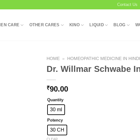
Contact Us
EN CARE
OTHER CARES
KINO
LIQUID
BLOG
W
HOME
»
HOMEOPATHIC MEDICINE IN HIND
Dr. Willmar Schwabe I
Add to
90.00
₹
wishlist
Quantity
30 ml
Potency
30 CH
CLEAR