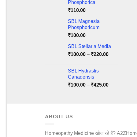
Phosphorica
may
may
₹
110.00
be
be
chosen
chos
SBL Magnesia
on
on
Phosphoricum
the
the
₹
100.00
product
produ
SBL Stellaria Media
page
page
Price
₹
100.00
–
₹
220.00
range:
₹100.00
SBL Hydrastis
through
Canadensis
₹220.00
Price
₹
100.00
–
₹
425.00
range:
₹100.00
through
₹425.00
ABOUT US
Homeopathy Medicine खोज रहे हैं? A2ZHomeo.co