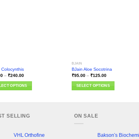
Add to
Add
wishlist
wishl
BJAIN
 Colocynthis
BJain Aloe Socotrina
Price
Price
00
–
₹
240.00
₹
95.00
–
₹
125.00
range:
range:
₹95.00
₹95.00
LECT OPTIONS
SELECT OPTIONS
through
through
₹240.00
₹125.00
This
ct
product
has
ple
multiple
ST SELLING
ON SALE
nts.
variants.
The
VHL Orthofine
Bakson's Biochem
ns
options