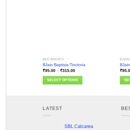
Add to
wishlist
BAD BREATH
BJAIN
BJain Baptisia Tinctoria
BJain
Price
₹
95.00
–
₹
315.00
₹
95.
range:
₹95.00
SELECT OPTIONS
SE
through
₹315.00
This
This
product
produ
has
has
multiple
multi
LATEST
BE
variants.
varia
The
The
SBL Calcarea
options
optio