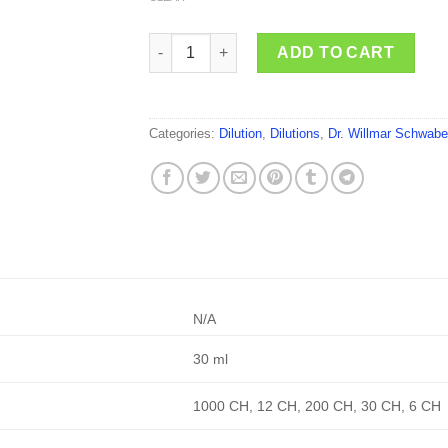
Dr. Willmar Schwabe India Ferrum Sidereum 
ADD TO CART
Categories:
Dilution
,
Dilutions
,
Dr. Willmar Schwabe
N/A
30 ml
1000 CH, 12 CH, 200 CH, 30 CH, 6 CH