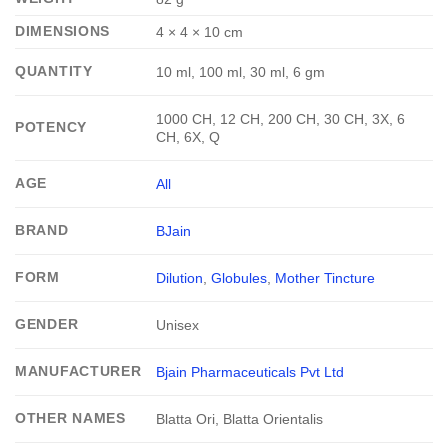
DIMENSIONS
4 × 4 × 10 cm
QUANTITY
10 ml, 100 ml, 30 ml, 6 gm
1000 CH, 12 CH, 200 CH, 30 CH, 3X, 6
POTENCY
CH, 6X, Q
AGE
All
BRAND
BJain
FORM
Dilution
,
Globules
,
Mother Tincture
GENDER
Unisex
MANUFACTURER
Bjain Pharmaceuticals Pvt Ltd
OTHER NAMES
Blatta Ori, Blatta Orientalis