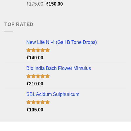
Original
Current
₹
175.00
₹
150.00
price
price
was:
is:
₹175.00.
₹150.00.
TOP RATED
New Life Nl-4 (Gall B Tone Drops)
Rated
5.00
₹
140.00
out of 5
Bio India Bach Flower Mimulus
Rated
5.00
₹
210.00
out of 5
SBL Acidum Sulphuricum
Rated
5.00
₹
105.00
out of 5