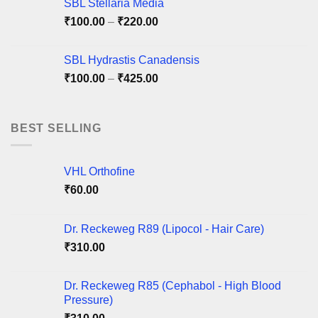
SBL Stellaria Media
Price
₹
100.00
–
₹
220.00
range:
₹100.00
SBL Hydrastis Canadensis
through
Price
₹
100.00
–
₹
425.00
₹220.00
range:
₹100.00
through
BEST SELLING
₹425.00
VHL Orthofine
₹
60.00
Dr. Reckeweg R89 (Lipocol - Hair Care)
₹
310.00
Dr. Reckeweg R85 (Cephabol - High Blood
Pressure)