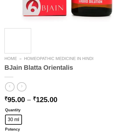
HOME
»
HOMEOPATHIC MEDICINE IN HINDI
BJain Blatta Orientalis
Price
95.00
–
125.00
₹
₹
range:
Quantity
₹95.00
through
30 ml
₹125.00
Potency