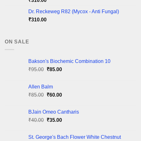
₹
310.00
Dr. Reckeweg R82 (Mycox - Anti Fungal)
₹
310.00
ON SALE
Bakson's Biochemic Combination 10
Original
Current
₹
95.00
₹
85.00
price
price
was:
is:
Allen Balm
₹95.00.
₹85.00.
Original
Current
₹
85.00
₹
60.00
price
price
was:
is:
BJain Omeo Cantharis
₹85.00.
₹60.00.
Original
Current
₹
40.00
₹
35.00
price
price
was:
is:
St. George's Bach Flower White Chestnut
₹40.00.
₹35.00.