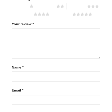
1 of 5 stars
2 of 5 stars
3 of 5 stars
4 of 5 stars
5 of 5 stars
Your review
*
Name
*
Email
*