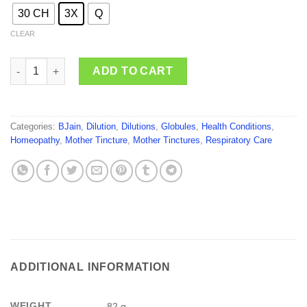
30 CH
3X
Q
CLEAR
BJain Blatta Orientalis quantity
ADD TO CART
Categories:
BJain
,
Dilution
,
Dilutions
,
Globules
,
Health Conditions
,
Homeopathy
,
Mother Tincture
,
Mother Tinctures
,
Respiratory Care
ADDITIONAL INFORMATION
WEIGHT
82 g