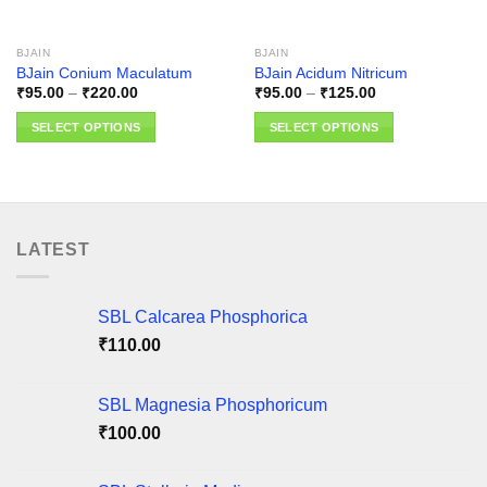
BJAIN
BJAIN
BJain Conium Maculatum
BJain Acidum Nitricum
Price
Price
₹
95.00
–
₹
220.00
₹
95.00
–
₹
125.00
range:
range:
₹95.00
₹95.00
SELECT OPTIONS
SELECT OPTIONS
through
through
₹220.00
₹125.00
This
This
product
product
has
has
multiple
multiple
variants.
variants.
LATEST
The
The
options
options
may
may
SBL Calcarea Phosphorica
be
be
₹
110.00
chosen
chosen
on
on
SBL Magnesia Phosphoricum
the
the
product
product
₹
100.00
page
page