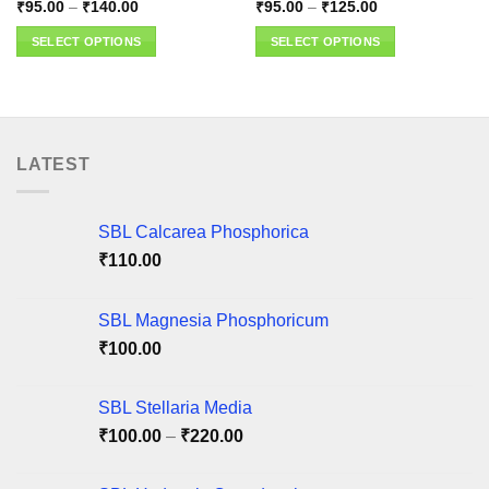
Price
Price
₹
95.00
–
₹
140.00
₹
95.00
–
₹
125.00
range:
range:
₹95.00
₹95.00
SELECT OPTIONS
SELECT OPTIONS
through
through
₹140.00
₹125.00
This
This
product
product
has
has
multiple
multiple
variants.
variants.
LATEST
The
The
options
options
may
may
SBL Calcarea Phosphorica
be
be
₹
110.00
chosen
chosen
on
on
SBL Magnesia Phosphoricum
the
the
product
product
₹
100.00
page
page
SBL Stellaria Media
Price
₹
100.00
–
₹
220.00
range:
₹100.00