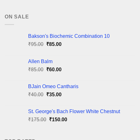
ON SALE
Bakson's Biochemic Combination 10
Original
Current
₹
95.00
₹
85.00
price
price
was:
is:
Allen Balm
₹95.00.
₹85.00.
Original
Current
₹
85.00
₹
60.00
price
price
was:
is:
BJain Omeo Cantharis
₹85.00.
₹60.00.
Original
Current
₹
40.00
₹
35.00
price
price
was:
is:
St. George's Bach Flower White Chestnut
₹40.00.
₹35.00.
Original
Current
₹
175.00
₹
150.00
price
price
was:
is:
₹175.00.
₹150.00.