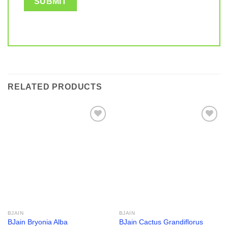
RELATED PRODUCTS
Add to
Add to
wishlist
wishlist
BJAIN
BJAIN
BJain Bryonia Alba
BJain Cactus Grandiflorus