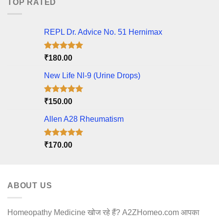
TOP RATED
REPL Dr. Advice No. 51 Hernimax
Rated
5.00
₹
180.00
out of 5
New Life Nl-9 (Urine Drops)
Rated
5.00
₹
150.00
out of 5
Allen A28 Rheumatism
Rated
5.00
₹
170.00
out of 5
ABOUT US
Homeopathy Medicine खोज रहे हैं? A2ZHomeo.com आपका