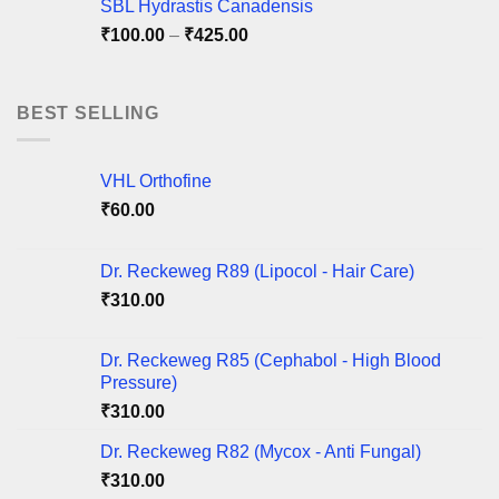
SBL Hydrastis Canadensis
through
Price
₹
100.00
–
₹
425.00
₹220.00
range:
₹100.00
through
BEST SELLING
₹425.00
VHL Orthofine
₹
60.00
Dr. Reckeweg R89 (Lipocol - Hair Care)
₹
310.00
Dr. Reckeweg R85 (Cephabol - High Blood
Pressure)
₹
310.00
Dr. Reckeweg R82 (Mycox - Anti Fungal)
₹
310.00