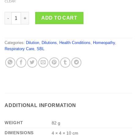
CLEAR
SBL Terpinum quantity
ADD TO CART
Categories:
Dilution
,
Dilutions
,
Health Conditions
,
Homeopathy
,
Respiratory Care
,
SBL
ADDITIONAL INFORMATION
WEIGHT
82 g
DIMENSIONS
4 × 4 × 10 cm