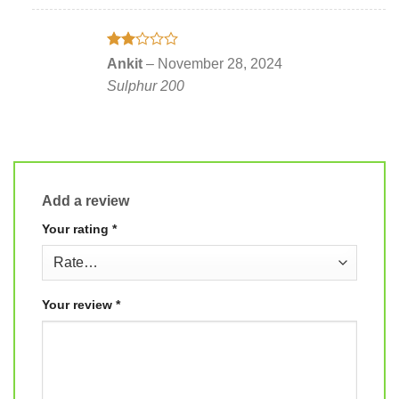
Rated
Ankit
–
November 28, 2024
2
Sulphur 200
out
of 5
Add a review
Your rating
*
Your review
*