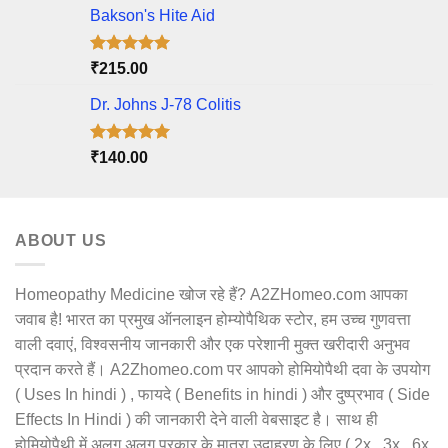
Bakson's Hite Aid
Rated
5.00
₹
215.00
out of 5
Dr. Johns J-78 Colitis
Rated
5.00
₹
140.00
out of 5
ABOUT US
Homeopathy Medicine खोज रहे हैं? A2ZHomeo.com आपका
जवाब है! भारत का प्रमुख ऑनलाइन होम्योपैथिक स्टोर, हम उच्च गुणवत्ता
वाली दवाएं, विश्वसनीय जानकारी और एक परेशानी मुक्त खरीदारी अनुभव
प्रदान करते हैं। A2Zhomeo.com पर आपको होमियोपैथी दवा के उपयोग
( Uses In hindi ) , फायदे ( Benefits in hindi ) और दुष्प्रभाव ( Side
Effects In Hindi ) की जानकारी देने वाली वेबसाइट है। साथ ही
होमियोपैथी में अलग अलग प्रकार के मात्रा उदाहरण के लिए ( 2x , 3x , 6x