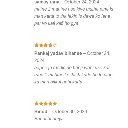
Rated
5
samay rana
–
October 24, 2024
out of 5
maine 2 mahine use kiye mujhe pine ka
man karta to tha lekin is dawa ko lene
par vo kafi kafi ho gya
Rated
4
Pankaj yadav bihar se
–
October 24,
out of 5
2024
aapne jo medicine bheji wahi use kar
raha 1 mahine koshish karta hu to pine
ka man bilkul nahi karta
Rated
5
Binod
–
October 30, 2024
out of 5
Bahut badhiya