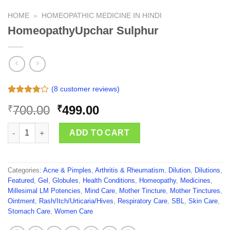
HOME
»
HOMEOPATHIC MEDICINE IN HINDI
HomeopathyUpchar Sulphur
(
8
customer reviews)
Rated
8
Original
Current
700.00
499.00
₹
₹
3.75
out
of 5
price
price
based on
HomeopathyUpchar Sulphur quantity
was:
is:
ADD TO CART
customer
ratings
₹700.00.
₹499.00.
Categories:
Acne & Pimples
,
Arthritis & Rheumatism
,
Dilution
,
Dilutions
,
Featured
,
Gel
,
Globules
,
Health Conditions
,
Homeopathy
,
Medicines
,
Millesimal LM Potencies
,
Mind Care
,
Mother Tincture
,
Mother Tinctures
,
Ointment
,
Rash/Itch/Urticaria/Hives
,
Respiratory Care
,
SBL
,
Skin Care
,
Stomach Care
,
Women Care