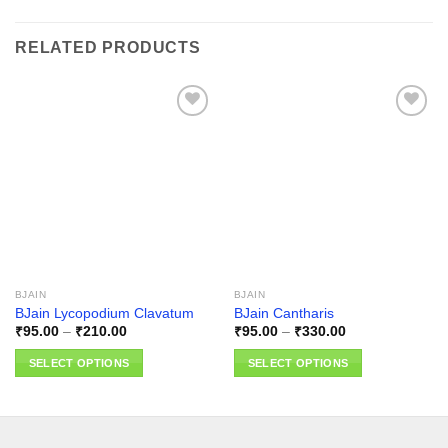
RELATED PRODUCTS
Add to
Add to
wishlist
wishlist
BJAIN
BJAIN
BJain Lycopodium Clavatum
BJain Cantharis
Price
Price
₹
95.00
–
₹
210.00
₹
95.00
–
₹
330.00
range:
range:
₹95.00
₹95.00
SELECT OPTIONS
SELECT OPTIONS
through
through
₹210.00
₹330.00
This
This
product
product
has
has