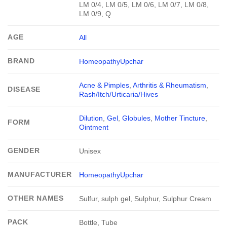
LM 0/4, LM 0/5, LM 0/6, LM 0/7, LM 0/8,
LM 0/9, Q
AGE
All
BRAND
HomeopathyUpchar
Acne & Pimples
,
Arthritis & Rheumatism
,
DISEASE
Rash/Itch/Urticaria/Hives
Dilution
,
Gel
,
Globules
,
Mother Tincture
,
FORM
Ointment
GENDER
Unisex
MANUFACTURER
HomeopathyUpchar
OTHER NAMES
Sulfur, sulph gel, Sulphur, Sulphur Cream
PACK
Bottle, Tube