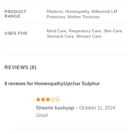
Dilutions, Homeopathy, Millesimal LM
PRODUCT
RANGE
Potencies, Mother Tinctures
Mind Care, Respiratory Care, Skin Care,
USES FOR
Stomach Care, Women Care
REVIEWS (8)
8 reviews for
HomeopathyUpchar Sulphur
Rated
Sheerin kashyap
–
October 11, 2024
3
out
Good
of 5