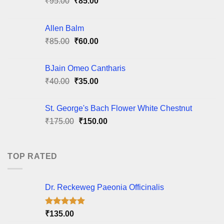
Original
Current
₹
95.00
₹
85.00
price
price
was:
is:
Allen Balm
₹95.00.
₹85.00.
Original
Current
₹
85.00
₹
60.00
price
price
was:
is:
BJain Omeo Cantharis
₹85.00.
₹60.00.
Original
Current
₹
40.00
₹
35.00
price
price
was:
is:
St. George's Bach Flower White Chestnut
₹40.00.
₹35.00.
Original
Current
₹
175.00
₹
150.00
price
price
was:
is:
₹175.00.
₹150.00.
TOP RATED
Dr. Reckeweg Paeonia Officinalis
Rated
5.00
₹
135.00
out of 5