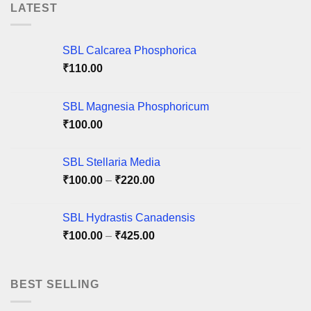
multiple
multiple
LATEST
variants.
variants.
The
The
options
options
SBL Calcarea Phosphorica
may
may
₹
110.00
be
be
chosen
chosen
on
on
SBL Magnesia Phosphoricum
the
the
₹
100.00
product
product
page
page
SBL Stellaria Media
Price
₹
100.00
–
₹
220.00
range:
₹100.00
SBL Hydrastis Canadensis
through
Price
₹
100.00
–
₹
425.00
₹220.00
range:
₹100.00
through
BEST SELLING
₹425.00