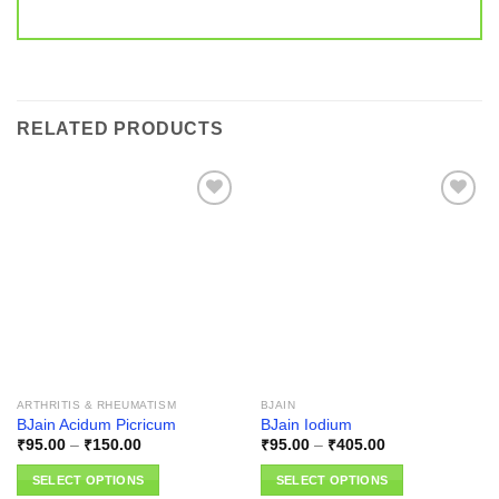
RELATED PRODUCTS
Add to
Add to
wishlist
wishlist
ARTHRITIS & RHEUMATISM
BJAIN
BJain Acidum Picricum
BJain Iodium
Price
Price
₹
95.00
–
₹
150.00
₹
95.00
–
₹
405.00
range:
range:
₹95.00
₹95.00
SELECT OPTIONS
SELECT OPTIONS
through
through