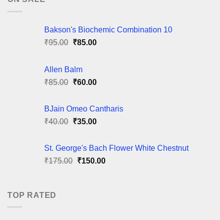
Bakson's Biochemic Combination 10
Original
Current
₹
95.00
₹
85.00
price
price
was:
is:
Allen Balm
₹95.00.
₹85.00.
Original
Current
₹
85.00
₹
60.00
price
price
was:
is:
BJain Omeo Cantharis
₹85.00.
₹60.00.
Original
Current
₹
40.00
₹
35.00
price
price
was:
is:
St. George's Bach Flower White Chestnut
₹40.00.
₹35.00.
Original
Current
₹
175.00
₹
150.00
price
price
was:
is:
₹175.00.
₹150.00.
TOP RATED