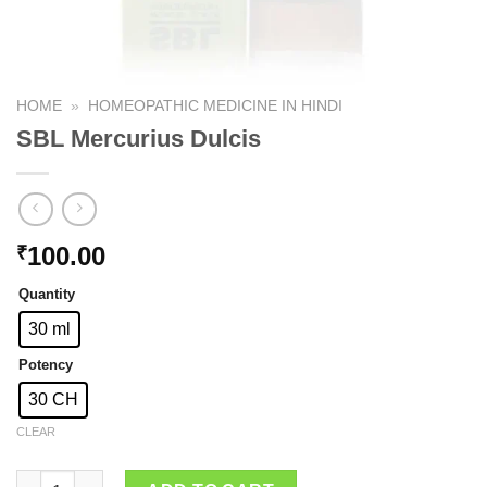
HOME
»
HOMEOPATHIC MEDICINE IN HINDI
SBL Mercurius Dulcis
100.00
₹
Quantity
30 ml
Potency
30 CH
CLEAR
SBL Mercurius Dulcis quantity