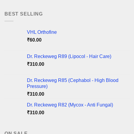
₹100.00
through
BEST SELLING
₹425.00
VHL Orthofine
₹
60.00
Dr. Reckeweg R89 (Lipocol - Hair Care)
₹
310.00
Dr. Reckeweg R85 (Cephabol - High Blood
Pressure)
₹
310.00
Dr. Reckeweg R82 (Mycox - Anti Fungal)
₹
310.00
ON SALE