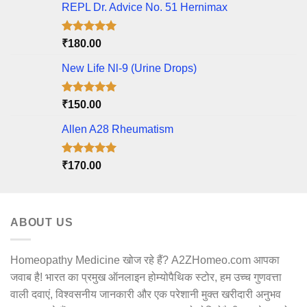
REPL Dr. Advice No. 51 Hernimax
Rated
5.00
₹
180.00
out of 5
New Life Nl-9 (Urine Drops)
Rated
5.00
₹
150.00
out of 5
Allen A28 Rheumatism
Rated
5.00
₹
170.00
out of 5
ABOUT US
Homeopathy Medicine खोज रहे हैं? A2ZHomeo.com आपका
जवाब है! भारत का प्रमुख ऑनलाइन होम्योपैथिक स्टोर, हम उच्च गुणवत्ता
वाली दवाएं, विश्वसनीय जानकारी और एक परेशानी मुक्त खरीदारी अनुभव