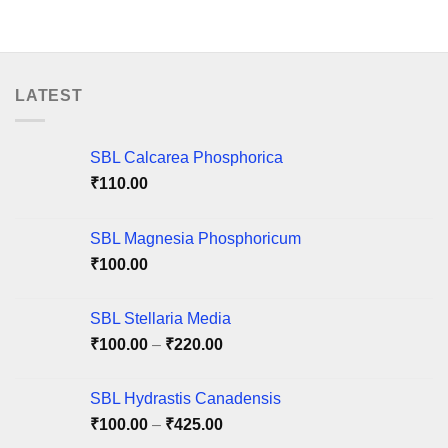
₹150.00
₹405.00
This
This
product
product
has
has
multiple
multiple
variants.
variants.
LATEST
The
The
options
options
may
may
SBL Calcarea Phosphorica
be
be
₹
110.00
chosen
chosen
on
on
SBL Magnesia Phosphoricum
the
the
product
product
₹
100.00
page
page
SBL Stellaria Media
Price
₹
100.00
–
₹
220.00
range:
₹100.00
SBL Hydrastis Canadensis
through
Price
₹
100.00
–
₹
425.00
₹220.00
range: