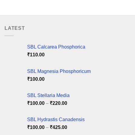
₹140.00
₹125.00
This
This
product
product
has
has
multiple
multiple
variants.
variants.
LATEST
The
The
options
options
may
may
SBL Calcarea Phosphorica
be
be
₹
110.00
chosen
chosen
on
on
SBL Magnesia Phosphoricum
the
the
product
product
₹
100.00
page
page
SBL Stellaria Media
Price
₹
100.00
–
₹
220.00
range:
₹100.00
SBL Hydrastis Canadensis
through
Price
₹
100.00
–
₹
425.00
₹220.00
range: