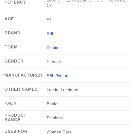
POTENCY
CH
AGE
All
BRAND
SBL
FORM
Dilution
GENDER
Female
MANUFACTURER
SBL Pvt Ltd
OTHER NAMES
Lutein, Luteinum
PACK
Bottle
PRODUCT
Dilutions
RANGE
USES FOR
Women Care