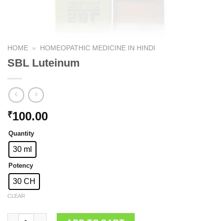
HOME
»
HOMEOPATHIC MEDICINE IN HINDI
SBL Luteinum
100.00
₹
Quantity
30 ml
Potency
30 CH
CLEAR
SBL Luteinum quantity