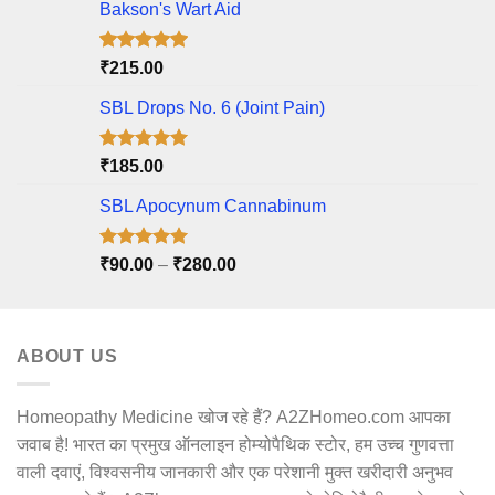
Bakson's Wart Aid
Rated
5.00
₹
215.00
out of 5
SBL Drops No. 6 (Joint Pain)
Rated
5.00
₹
185.00
out of 5
SBL Apocynum Cannabinum
Rated
5.00
Price
₹
90.00
–
₹
280.00
out of 5
range:
₹90.00
through
ABOUT US
₹280.00
Homeopathy Medicine खोज रहे हैं? A2ZHomeo.com आपका
जवाब है! भारत का प्रमुख ऑनलाइन होम्योपैथिक स्टोर, हम उच्च गुणवत्ता
वाली दवाएं, विश्वसनीय जानकारी और एक परेशानी मुक्त खरीदारी अनुभव