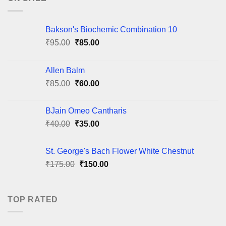
Bakson's Biochemic Combination 10
Original
Current
₹
95.00
₹
85.00
price
price
was:
is:
Allen Balm
₹95.00.
₹85.00.
Original
Current
₹
85.00
₹
60.00
price
price
was:
is:
BJain Omeo Cantharis
₹85.00.
₹60.00.
Original
Current
₹
40.00
₹
35.00
price
price
was:
is:
St. George's Bach Flower White Chestnut
₹40.00.
₹35.00.
Original
Current
₹
175.00
₹
150.00
price
price
was:
is:
₹175.00.
₹150.00.
TOP RATED