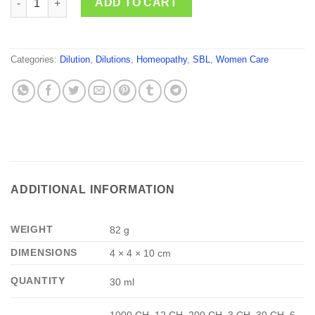
ADD TO CART
Categories:
Dilution
,
Dilutions
,
Homeopathy
,
SBL
,
Women Care
ADDITIONAL INFORMATION
WEIGHT
82 g
DIMENSIONS
4 × 4 × 10 cm
QUANTITY
30 ml
1000 CH, 12 CH, 200 CH, 3 CH, 30 CH, 6