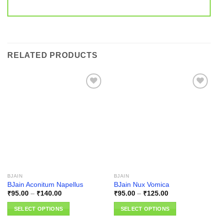
RELATED PRODUCTS
Add to
Add to
wishlist
wishlist
BJAIN
BJAIN
BJain Aconitum Napellus
BJain Nux Vomica
Price
Price
₹
95.00
–
₹
140.00
₹
95.00
–
₹
125.00
range:
range:
₹95.00
₹95.00
SELECT OPTIONS
SELECT OPTIONS
through
through