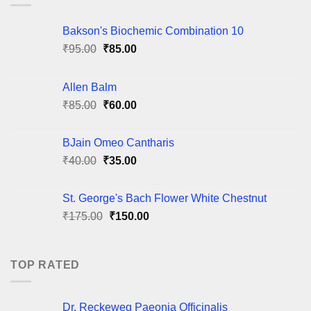
Bakson's Biochemic Combination 10
Original
Current
₹
95.00
₹
85.00
price
price
was:
is:
Allen Balm
₹95.00.
₹85.00.
Original
Current
₹
85.00
₹
60.00
price
price
was:
is:
BJain Omeo Cantharis
₹85.00.
₹60.00.
Original
Current
₹
40.00
₹
35.00
price
price
was:
is:
St. George's Bach Flower White Chestnut
₹40.00.
₹35.00.
Original
Current
₹
175.00
₹
150.00
price
price
was:
is:
₹175.00.
₹150.00.
TOP RATED
Dr. Reckeweg Paeonia Officinalis