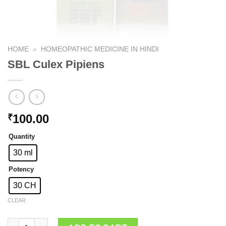
HOME
»
HOMEOPATHIC MEDICINE IN HINDI
SBL Culex Pipiens
100.00
₹
Quantity
30 ml
Potency
30 CH
CLEAR
SBL Culex Pipiens quantity