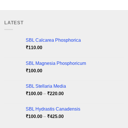
₹150.00
₹210.00
This
This
product
product
has
has
multiple
multiple
LATEST
variants.
variants.
The
The
options
options
SBL Calcarea Phosphorica
may
may
₹
110.00
be
be
chosen
chosen
on
on
SBL Magnesia Phosphoricum
the
the
₹
100.00
product
product
page
page
SBL Stellaria Media
Price
₹
100.00
–
₹
220.00
range:
₹100.00
SBL Hydrastis Canadensis
through
Price
₹
100.00
–
₹
425.00
₹220.00
range: