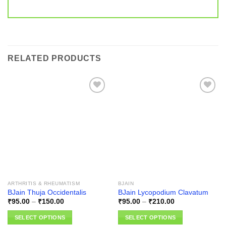
RELATED PRODUCTS
Add to
Add to
wishlist
wishlist
ARTHRITIS & RHEUMATISM
BJAIN
BJain Thuja Occidentalis
BJain Lycopodium Clavatum
Price
Price
₹
95.00
–
₹
150.00
₹
95.00
–
₹
210.00
range:
range:
₹95.00
₹95.00
SELECT OPTIONS
SELECT OPTIONS
through
through