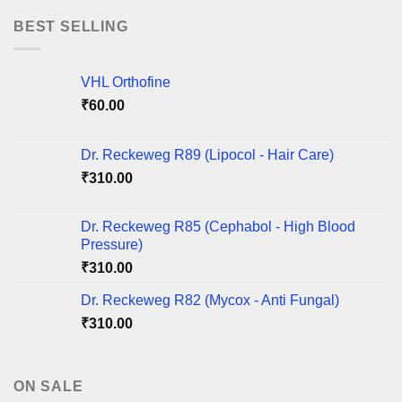
₹100.00
through
BEST SELLING
₹425.00
VHL Orthofine
₹
60.00
Dr. Reckeweg R89 (Lipocol - Hair Care)
₹
310.00
Dr. Reckeweg R85 (Cephabol - High Blood
Pressure)
₹
310.00
Dr. Reckeweg R82 (Mycox - Anti Fungal)
₹
310.00
ON SALE