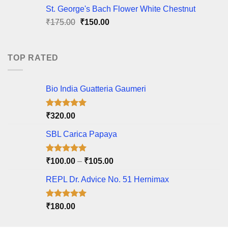
was:
is:
St. George's Bach Flower White Chestnut
₹40.00.
₹35.00.
Original
Current
₹
175.00
₹
150.00
price
price
was:
is:
₹175.00.
₹150.00.
TOP RATED
Bio India Guatteria Gaumeri
Rated
5.00
₹
320.00
out of 5
SBL Carica Papaya
Rated
5.00
Price
₹
100.00
–
₹
105.00
out of 5
range:
REPL Dr. Advice No. 51 Hernimax
₹100.00
through
₹105.00
Rated
5.00
₹
180.00
out of 5