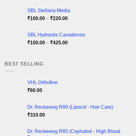
SBL Stellaria Media
Price
₹
100.00
–
₹
220.00
range:
₹100.00
SBL Hydrastis Canadensis
through
Price
₹
100.00
–
₹
425.00
₹220.00
range:
₹100.00
through
BEST SELLING
₹425.00
VHL Orthofine
₹
60.00
Dr. Reckeweg R89 (Lipocol - Hair Care)
₹
310.00
Dr. Reckeweg R85 (Cephabol - High Blood