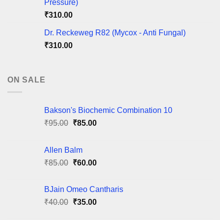
Pressure)
₹
310.00
Dr. Reckeweg R82 (Mycox - Anti Fungal)
₹
310.00
ON SALE
Bakson's Biochemic Combination 10
Original
Current
₹
95.00
₹
85.00
price
price
was:
is:
Allen Balm
₹95.00.
₹85.00.
Original
Current
₹
85.00
₹
60.00
price
price
was:
is:
BJain Omeo Cantharis
₹85.00.
₹60.00.
Original
Current
₹
40.00
₹
35.00
price
price