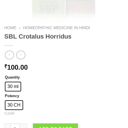
HOME
»
HOMEOPATHIC MEDICINE IN HINDI
SBL Crotalus Horridus
100.00
₹
Quantity
30 ml
Potency
30 CH
CLEAR
SBL Crotalus Horridus quantity