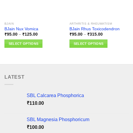
BJAIN
ARTHRITIS & RHEUMATISM
BJain Nux Vomica
BJain Rhus Toxicodendron
Price
Price
₹
95.00
–
₹
125.00
₹
95.00
–
₹
315.00
range:
range:
₹95.00
₹95.00
SELECT OPTIONS
SELECT OPTIONS
through
through
₹125.00
₹315.00
This
This
product
product
has
has
multiple
multiple
variants.
variants.
LATEST
The
The
options
options
may
may
SBL Calcarea Phosphorica
be
be
₹
110.00
chosen
chosen
on
on
SBL Magnesia Phosphoricum
the
the
product
product
₹
100.00
page
page