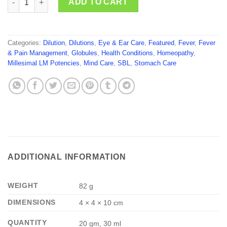
ADD TO CART
Categories:
Dilution
,
Dilutions
,
Eye & Ear Care
,
Featured
,
Fever
,
Fever
& Pain Management
,
Globules
,
Health Conditions
,
Homeopathy
,
Millesimal LM Potencies
,
Mind Care
,
SBL
,
Stomach Care
ADDITIONAL INFORMATION
WEIGHT
82 g
DIMENSIONS
4 × 4 × 10 cm
QUANTITY
20 gm, 30 ml