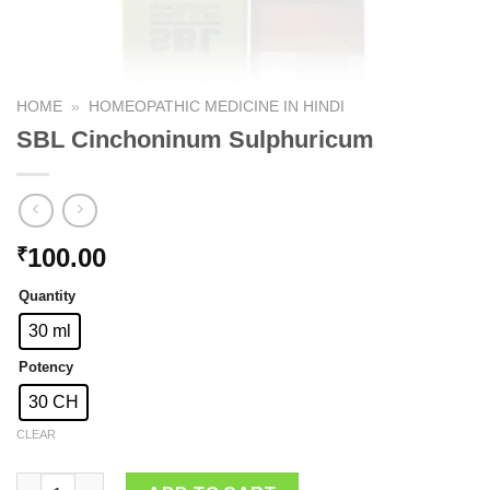
HOME
»
HOMEOPATHIC MEDICINE IN HINDI
SBL Cinchoninum Sulphuricum
100.00
₹
Quantity
30 ml
Potency
30 CH
CLEAR
SBL Cinchoninum Sulphuricum quantity