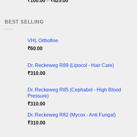
Price
₹
100.00
–
₹
425.00
₹220.00
range:
₹100.00
through
BEST SELLING
₹425.00
VHL Orthofine
₹
60.00
Dr. Reckeweg R89 (Lipocol - Hair Care)
₹
310.00
Dr. Reckeweg R85 (Cephabol - High Blood
Pressure)
₹
310.00
Dr. Reckeweg R82 (Mycox - Anti Fungal)
₹
310.00