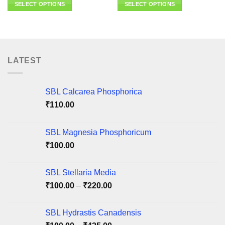
₹95.00
SELECT OPTIONS
SELECT OPTIONS
through
₹125.00
This
This
product
product
has
has
multiple
multiple
variants.
variants.
LATEST
The
The
options
options
may
may
SBL Calcarea Phosphorica
be
be
₹
110.00
chosen
chosen
on
on
SBL Magnesia Phosphoricum
the
the
product
product
₹
100.00
page
page
SBL Stellaria Media
Price
₹
100.00
–
₹
220.00
range:
₹100.00
SBL Hydrastis Canadensis
through