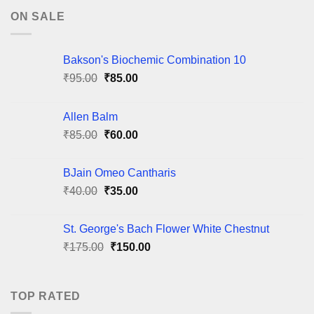
ON SALE
Bakson's Biochemic Combination 10
Original
Current
₹
95.00
₹
85.00
price
price
was:
is:
Allen Balm
₹95.00.
₹85.00.
Original
Current
₹
85.00
₹
60.00
price
price
was:
is:
BJain Omeo Cantharis
₹85.00.
₹60.00.
Original
Current
₹
40.00
₹
35.00
price
price
was:
is:
St. George's Bach Flower White Chestnut
₹40.00.
₹35.00.
Original
Current
₹
175.00
₹
150.00
price
price
was:
is:
₹175.00.
₹150.00.
TOP RATED