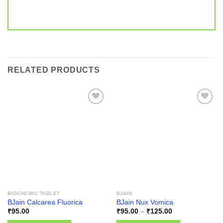
RELATED PRODUCTS
Add to
Add to
wishlist
wishlist
BIOCHEMIC TABLET
BJAIN
BJain Calcarea Fluorica
BJain Nux Vomica
Price
₹
95.00
₹
95.00
–
₹
125.00
range: