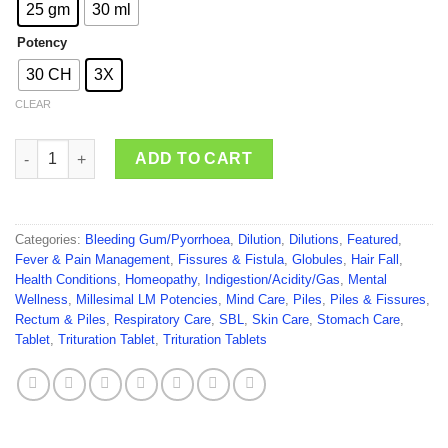
through
25 gm
30 ml
₹175.00
Potency
30 CH
3X
CLEAR
SBL Carbo Vegetabilis quantity
ADD TO CART
Categories:
Bleeding Gum/Pyorrhoea
,
Dilution
,
Dilutions
,
Featured
,
Fever & Pain Management
,
Fissures & Fistula
,
Globules
,
Hair Fall
,
Health Conditions
,
Homeopathy
,
Indigestion/Acidity/Gas
,
Mental
Wellness
,
Millesimal LM Potencies
,
Mind Care
,
Piles
,
Piles & Fissures
,
Rectum & Piles
,
Respiratory Care
,
SBL
,
Skin Care
,
Stomach Care
,
Tablet
,
Trituration Tablet
,
Trituration Tablets