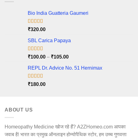
Bio India Guatteria Gaumeri
Rated
5.00
₹
320.00
out of 5
SBL Carica Papaya
Rated
5.00
Price
₹
100.00
–
₹
105.00
out of 5
range:
REPL Dr. Advice No. 51 Hernimax
₹100.00
through
₹105.00
Rated
5.00
₹
180.00
out of 5
ABOUT US
Homeopathy Medicine खोज रहे हैं? A2ZHomeo.com आपका
जवाब है! भारत का प्रमुख ऑनलाइन होम्योपैथिक स्टोर, हम उच्च गुणवत्ता