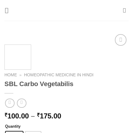
Skip
to
content
Add to
wishlist
HOME
»
HOMEOPATHIC MEDICINE IN HINDI
SBL Carbo Vegetabilis
Price
100.00
–
175.00
₹
₹
range:
Quantity
₹100.00