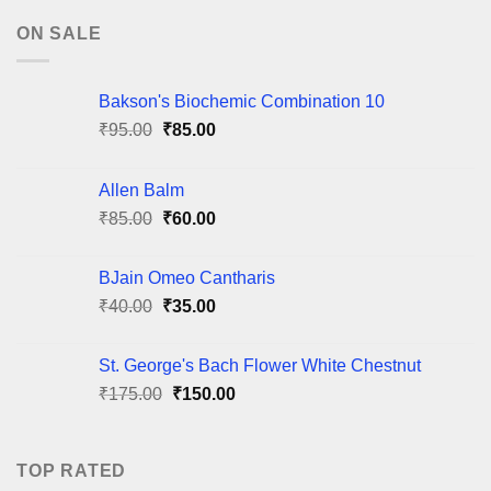
ON SALE
Bakson's Biochemic Combination 10
Original
Current
₹
95.00
₹
85.00
price
price
was:
is:
Allen Balm
₹95.00.
₹85.00.
Original
Current
₹
85.00
₹
60.00
price
price
was:
is:
BJain Omeo Cantharis
₹85.00.
₹60.00.
Original
Current
₹
40.00
₹
35.00
price
price
was:
is:
St. George's Bach Flower White Chestnut
₹40.00.
₹35.00.
Original
Current
₹
175.00
₹
150.00
price
price
was:
is:
₹175.00.
₹150.00.
TOP RATED