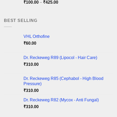
Price
₹
100.00
–
₹
425.00
₹220.00
range:
₹100.00
through
BEST SELLING
₹425.00
VHL Orthofine
₹
60.00
Dr. Reckeweg R89 (Lipocol - Hair Care)
₹
310.00
Dr. Reckeweg R85 (Cephabol - High Blood
Pressure)
₹
310.00
Dr. Reckeweg R82 (Mycox - Anti Fungal)
₹
310.00