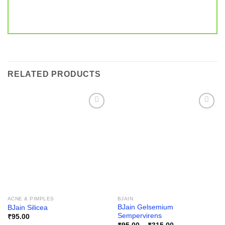
RELATED PRODUCTS
Add to
Add to
wishlist
wishlist
ACNE & PIMPLES
BJAIN
BJain Gelsemium
BJain Silicea
Sempervirens
₹
95.00
Price