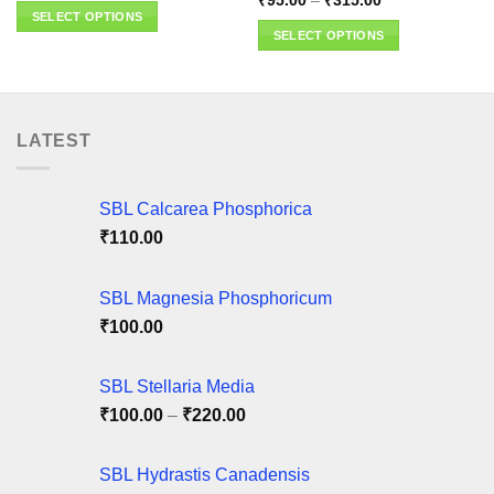
₹
95.00
–
₹
315.00
range:
SELECT OPTIONS
₹95.00
SELECT OPTIONS
through
This
₹315.00
This
product
product
has
has
multiple
multiple
variants.
LATEST
variants.
The
The
options
options
may
SBL Calcarea Phosphorica
may
be
₹
110.00
be
chosen
chosen
on
on
SBL Magnesia Phosphoricum
the
the
product
₹
100.00
product
page
page
SBL Stellaria Media
Price
₹
100.00
–
₹
220.00
range:
₹100.00
SBL Hydrastis Canadensis
through