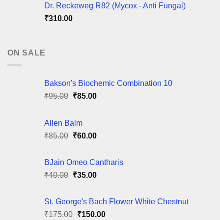
Dr. Reckeweg R82 (Mycox - Anti Fungal)
₹
310.00
ON SALE
Bakson's Biochemic Combination 10
Original
Current
₹
95.00
₹
85.00
price
price
was:
is:
Allen Balm
₹95.00.
₹85.00.
Original
Current
₹
85.00
₹
60.00
price
price
was:
is:
BJain Omeo Cantharis
₹85.00.
₹60.00.
Original
Current
₹
40.00
₹
35.00
price
price
was:
is:
St. George's Bach Flower White Chestnut
₹40.00.
₹35.00.
Original
Current
₹
175.00
₹
150.00