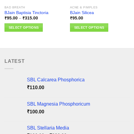
BAD BREATH
ACNE & PIMPLES
BJain Baptisia Tinctoria
BJain Silicea
Price
₹
95.00
–
₹
315.00
₹
95.00
range:
₹95.00
SELECT OPTIONS
SELECT OPTIONS
through
₹315.00
This
This
product
product
has
has
multiple
multiple
variants.
variants.
LATEST
The
The
options
options
may
may
SBL Calcarea Phosphorica
be
be
₹
110.00
chosen
chosen
on
on
SBL Magnesia Phosphoricum
the
the
product
product
₹
100.00
page
page
SBL Stellaria Media