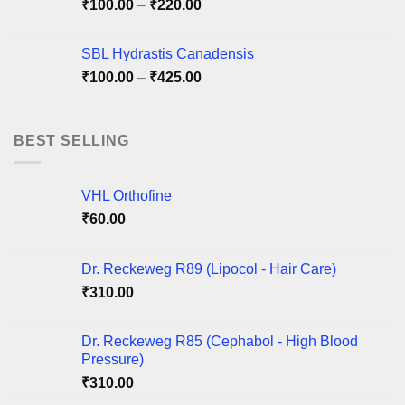
Price
₹
100.00
–
₹
220.00
range:
₹100.00
SBL Hydrastis Canadensis
through
Price
₹
100.00
–
₹
425.00
₹220.00
range:
₹100.00
through
BEST SELLING
₹425.00
VHL Orthofine
₹
60.00
Dr. Reckeweg R89 (Lipocol - Hair Care)
₹
310.00
Dr. Reckeweg R85 (Cephabol - High Blood
Pressure)
₹
310.00