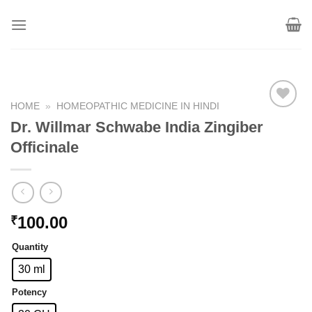
Skip
to
content
HOME
»
HOMEOPATHIC MEDICINE IN HINDI
Dr. Willmar Schwabe India Zingiber
Officinale
Add to
wishlist
100.00
₹
Quantity
30 ml
Potency