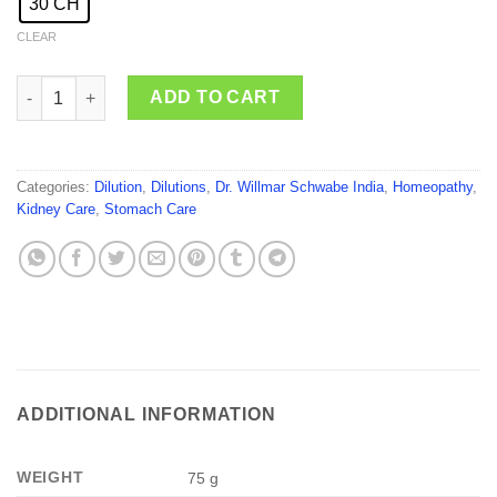
30 CH
CLEAR
Dr. Willmar Schwabe India Zingiber Officinale quantity
ADD TO CART
Categories:
Dilution
,
Dilutions
,
Dr. Willmar Schwabe India
,
Homeopathy
,
Kidney Care
,
Stomach Care
ADDITIONAL INFORMATION
WEIGHT
75 g