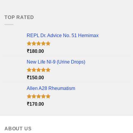
price
price
was:
is:
₹175.00.
₹150.00.
TOP RATED
REPL Dr. Advice No. 51 Hernimax
Rated
5.00
₹
180.00
out of 5
New Life Nl-9 (Urine Drops)
Rated
5.00
₹
150.00
out of 5
Allen A28 Rheumatism
Rated
5.00
₹
170.00
out of 5
ABOUT US