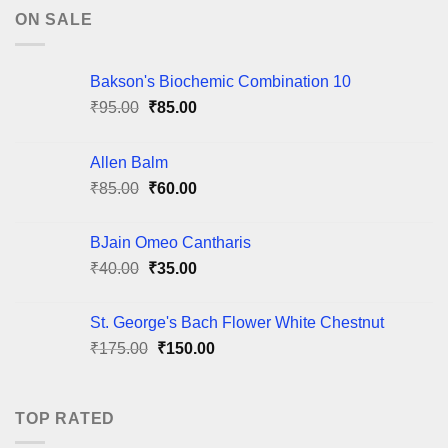
ON SALE
Bakson's Biochemic Combination 10
Original
Current
₹
95.00
₹
85.00
price
price
was:
is:
Allen Balm
₹95.00.
₹85.00.
Original
Current
₹
85.00
₹
60.00
price
price
was:
is:
BJain Omeo Cantharis
₹85.00.
₹60.00.
Original
Current
₹
40.00
₹
35.00
price
price
was:
is:
St. George's Bach Flower White Chestnut
₹40.00.
₹35.00.
Original
Current
₹
175.00
₹
150.00
price
price
was:
is:
₹175.00.
₹150.00.
TOP RATED