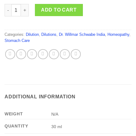
Dr. Willmar Schwabe India Linaria Vulgaris quantity
ADD TO CART
Categories:
Dilution
,
Dilutions
,
Dr. Willmar Schwabe India
,
Homeopathy
,
Stomach Care
ADDITIONAL INFORMATION
WEIGHT
N/A
QUANTITY
30 ml