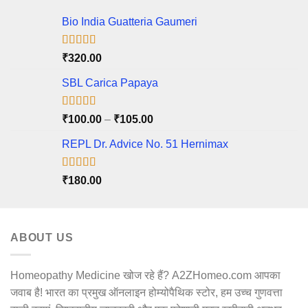
Bio India Guatteria Gaumeri
Rated
5.00
₹
320.00
out of 5
SBL Carica Papaya
Rated
5.00
Price
₹
100.00
–
₹
105.00
out of 5
range:
REPL Dr. Advice No. 51 Hernimax
₹100.00
through
₹105.00
Rated
5.00
₹
180.00
out of 5
ABOUT US
Homeopathy Medicine खोज रहे हैं? A2ZHomeo.com आपका
जवाब है! भारत का प्रमुख ऑनलाइन होम्योपैथिक स्टोर, हम उच्च गुणवत्ता