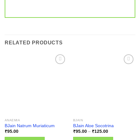
RELATED PRODUCTS
Add to
Add to
wishlist
wishlist
ANAEMIA
BJAIN
BJain Natrum Muriaticum
BJain Aloe Socotrina
Price
₹
95.00
₹
95.00
–
₹
125.00
range:
₹95.00