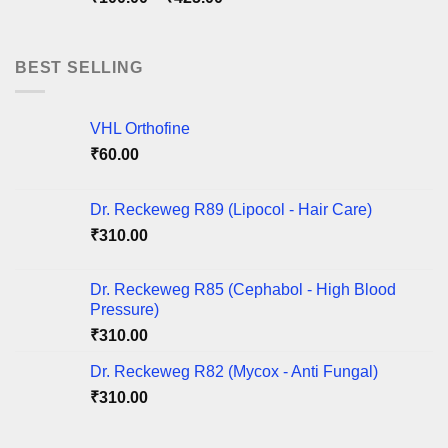
₹220.00
range:
₹100.00
through
BEST SELLING
₹425.00
VHL Orthofine
₹
60.00
Dr. Reckeweg R89 (Lipocol - Hair Care)
₹
310.00
Dr. Reckeweg R85 (Cephabol - High Blood
Pressure)
₹
310.00
Dr. Reckeweg R82 (Mycox - Anti Fungal)
₹
310.00