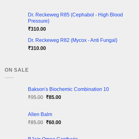
Dr. Reckeweg R85 (Cephabol - High Blood
Pressure)
₹
310.00
Dr. Reckeweg R82 (Mycox - Anti Fungal)
₹
310.00
ON SALE
Bakson's Biochemic Combination 10
Original
Current
₹
95.00
₹
85.00
price
price
was:
is:
Allen Balm
₹95.00.
₹85.00.
Original
Current
₹
85.00
₹
60.00
price
price
was:
is: