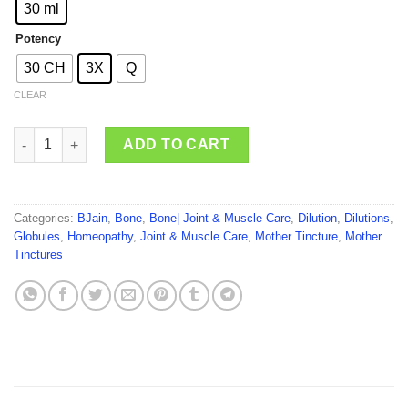
through
30 ml
₹210.00
Potency
30 CH
3X
Q
CLEAR
BJain Rubia Tinctorum quantity
ADD TO CART
Categories:
BJain
,
Bone
,
Bone| Joint & Muscle Care
,
Dilution
,
Dilutions
,
Globules
,
Homeopathy
,
Joint & Muscle Care
,
Mother Tincture
,
Mother
Tinctures