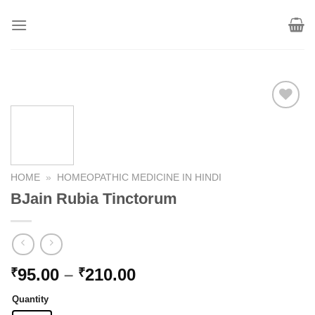
Skip
to
content
Add to
wishlist
HOME
»
HOMEOPATHIC MEDICINE IN HINDI
BJain Rubia Tinctorum
Price
95.00
–
210.00
₹
₹
range:
Quantity
₹95.00