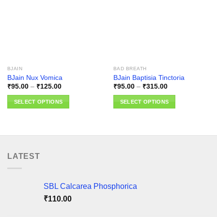
Add to
Add to
wishlist
wishlist
BJAIN
BAD BREATH
BJain Nux Vomica
BJain Baptisia Tinctoria
Price
Price
₹
95.00
–
₹
125.00
₹
95.00
–
₹
315.00
range:
range:
₹95.00
₹95.00
SELECT OPTIONS
SELECT OPTIONS
through
through
₹125.00
₹315.00
This
This
product
product
has
has
multiple
multiple
variants.
variants.
LATEST
The
The
options
options
may
may
SBL Calcarea Phosphorica
be
be
₹
110.00
chosen
chosen
on
on