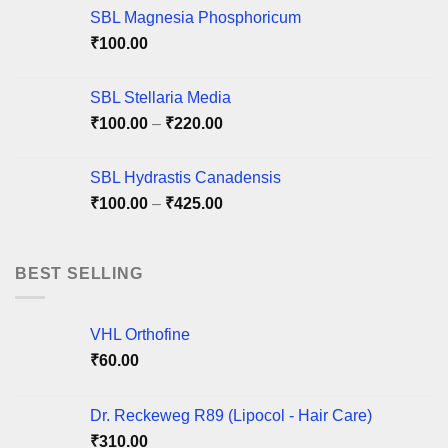
SBL Magnesia Phosphoricum
the
the
product
product
₹
100.00
page
page
SBL Stellaria Media
Price
₹
100.00
–
₹
220.00
range:
₹100.00
SBL Hydrastis Canadensis
through
Price
₹
100.00
–
₹
425.00
₹220.00
range:
₹100.00
through
BEST SELLING
₹425.00
VHL Orthofine
₹
60.00
Dr. Reckeweg R89 (Lipocol - Hair Care)
₹
310.00