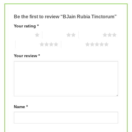
Be the first to review “BJain Rubia Tinctorum”
Your rating
*
1 of 5 stars
2 of 5 stars
3 of 5 stars
4 of 5 stars
5 of 5 stars
Your review
*
Name
*