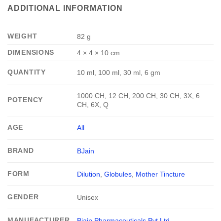
ADDITIONAL INFORMATION
WEIGHT
82 g
DIMENSIONS
4 × 4 × 10 cm
QUANTITY
10 ml, 100 ml, 30 ml, 6 gm
1000 CH, 12 CH, 200 CH, 30 CH, 3X, 6
POTENCY
CH, 6X, Q
AGE
All
BRAND
BJain
FORM
Dilution
,
Globules
,
Mother Tincture
GENDER
Unisex
MANUFACTURER
Bjain Pharmaceuticals Pvt Ltd