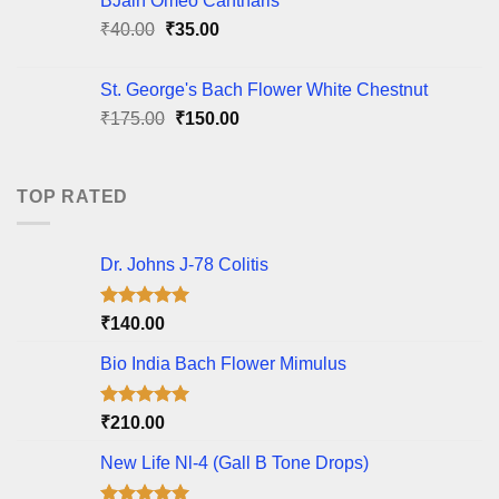
BJain Omeo Cantharis
₹85.00.
₹60.00.
Original
Current
₹
40.00
₹
35.00
price
price
was:
is:
St. George's Bach Flower White Chestnut
₹40.00.
₹35.00.
Original
Current
₹
175.00
₹
150.00
price
price
was:
is:
₹175.00.
₹150.00.
TOP RATED
Dr. Johns J-78 Colitis
Rated
5.00
₹
140.00
out of 5
Bio India Bach Flower Mimulus
Rated
5.00
₹
210.00
out of 5
New Life Nl-4 (Gall B Tone Drops)