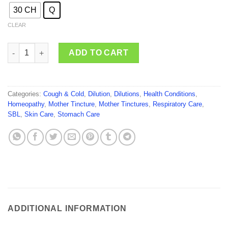
30 CH
Q
CLEAR
SBL Mentha Piperita quantity
ADD TO CART
Categories:
Cough & Cold
,
Dilution
,
Dilutions
,
Health Conditions
,
Homeopathy
,
Mother Tincture
,
Mother Tinctures
,
Respiratory Care
,
SBL
,
Skin Care
,
Stomach Care
ADDITIONAL INFORMATION