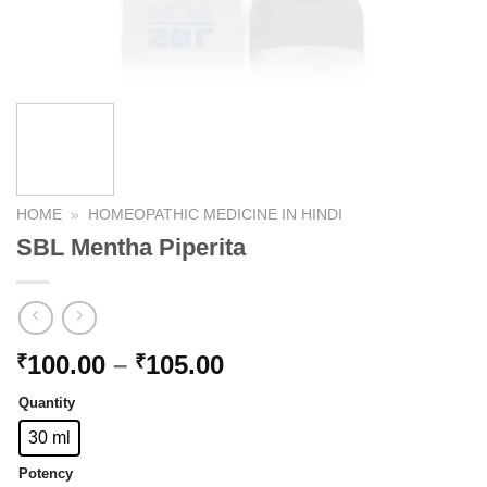
HOME
»
HOMEOPATHIC MEDICINE IN HINDI
SBL Mentha Piperita
Price
100.00
–
105.00
₹
₹
range:
Quantity
₹100.00
through
30 ml
₹105.00
Potency