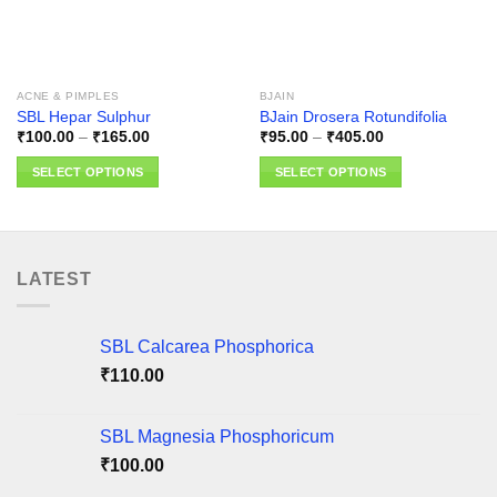
ACNE & PIMPLES
BJAIN
SBL Hepar Sulphur
BJain Drosera Rotundifolia
Price
Price
₹
100.00
–
₹
165.00
₹
95.00
–
₹
405.00
range:
range:
₹100.00
₹95.00
SELECT OPTIONS
SELECT OPTIONS
through
through
₹165.00
₹405.00
This
This
product
product
has
has
multiple
multiple
LATEST
variants.
variants.
The
The
options
options
SBL Calcarea Phosphorica
may
may
₹
110.00
be
be
chosen
chosen
on
on
SBL Magnesia Phosphoricum
the
the
₹
100.00
product
product