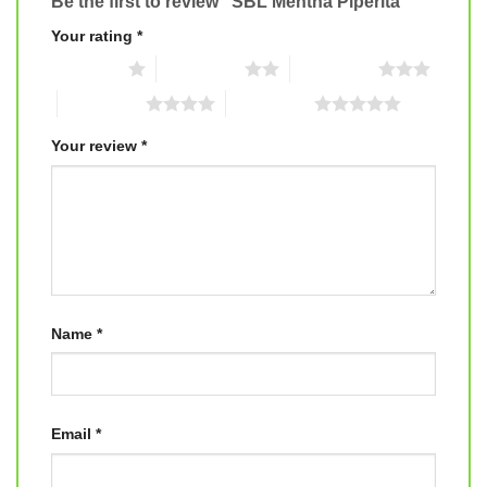
Be the first to review “SBL Mentha Piperita”
Your rating
*
1 of 5 stars
2 of 5 stars
3 of 5 stars
4 of 5 stars
5 of 5 stars
Your review
*
Name
*
Email
*