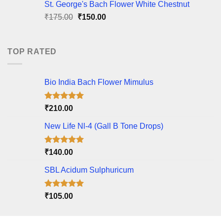
St. George's Bach Flower White Chestnut
₹40.00.
₹35.00.
Original
Current
₹
175.00
₹
150.00
price
price
was:
is:
₹175.00.
₹150.00.
TOP RATED
Bio India Bach Flower Mimulus
Rated
5.00
₹
210.00
out of 5
New Life Nl-4 (Gall B Tone Drops)
Rated
5.00
₹
140.00
out of 5
SBL Acidum Sulphuricum
Rated
5.00
₹
105.00
out of 5