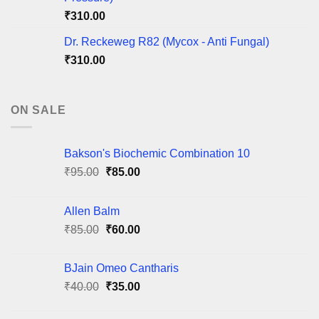
₹
310.00
Dr. Reckeweg R82 (Mycox - Anti Fungal)
₹
310.00
ON SALE
Bakson's Biochemic Combination 10
Original
Current
₹
95.00
₹
85.00
price
price
was:
is:
Allen Balm
₹95.00.
₹85.00.
Original
Current
₹
85.00
₹
60.00
price
price
was:
is:
BJain Omeo Cantharis
₹85.00.
₹60.00.
Original
Current
₹
40.00
₹
35.00
price
price
was:
is: