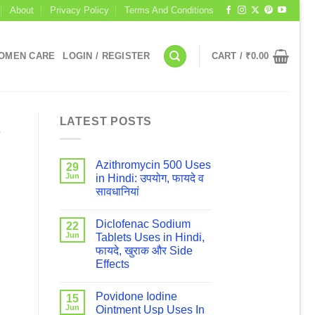
About
Privacy Policy
Terms And Conditions
OMEN CARE
LOGIN / REGISTER
CART /
₹
0.00
LATEST POSTS
Azithromycin 500 Uses
29
Jun
in Hindi: उपयोग, फायदे व
सावधानियां
Diclofenac Sodium
22
Jun
Tablets Uses in Hindi,
फायदे, खुराक और Side
Effects
Povidone Iodine
15
Jun
Ointment Usp Uses In