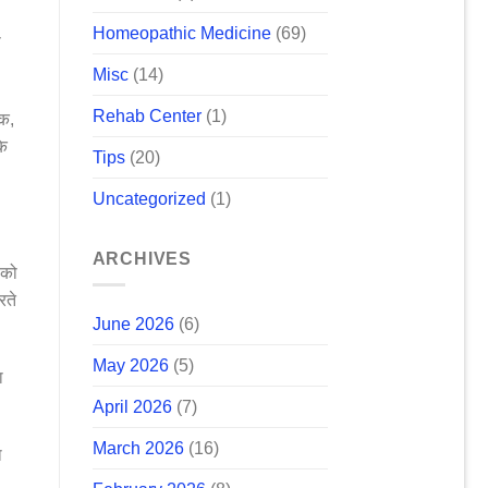
Homeopathic Medicine
(69)
े
Misc
(14)
Rehab Center
(1)
ाक,
कि
Tips
(20)
Uncategorized
(1)
ARCHIVES
 को
रते
June 2026
(6)
May 2026
(5)
ा
April 2026
(7)
March 2026
(16)
ा