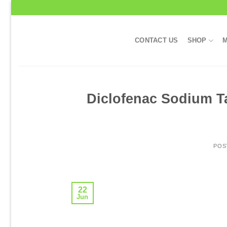
Skip
to
content
CONTACT US
SHOP
M
Diclofenac Sodium Tab
POS
22
Jun