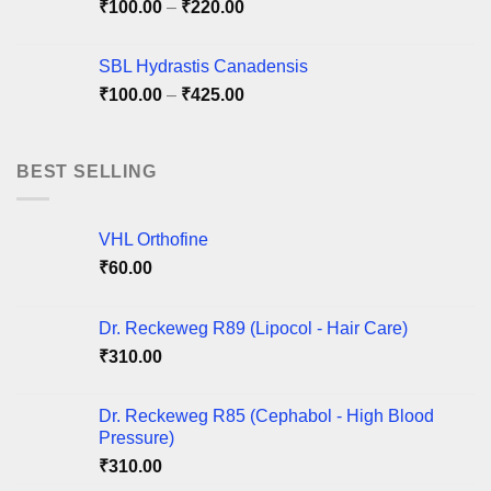
Price
₹
100.00
–
₹
220.00
range:
₹100.00
SBL Hydrastis Canadensis
through
Price
₹
100.00
–
₹
425.00
₹220.00
range:
₹100.00
through
BEST SELLING
₹425.00
VHL Orthofine
₹
60.00
Dr. Reckeweg R89 (Lipocol - Hair Care)
₹
310.00
Dr. Reckeweg R85 (Cephabol - High Blood
Pressure)
₹
310.00