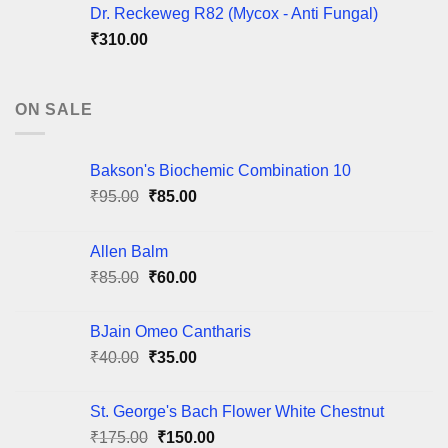
Dr. Reckeweg R82 (Mycox - Anti Fungal)
₹
310.00
ON SALE
Bakson's Biochemic Combination 10
Original
Current
₹
95.00
₹
85.00
price
price
was:
is:
Allen Balm
₹95.00.
₹85.00.
Original
Current
₹
85.00
₹
60.00
price
price
was:
is:
BJain Omeo Cantharis
₹85.00.
₹60.00.
Original
Current
₹
40.00
₹
35.00
price
price
was:
is:
St. George's Bach Flower White Chestnut
₹40.00.
₹35.00.
Original
Current
₹
175.00
₹
150.00