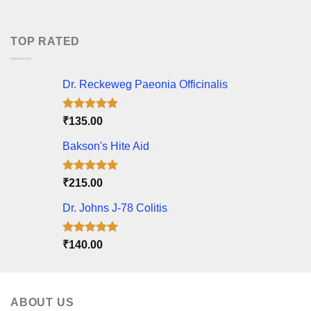
price
price
was:
is:
₹175.00.
₹150.00.
TOP RATED
Dr. Reckeweg Paeonia Officinalis
Rated
5.00
₹
135.00
out of 5
Bakson's Hite Aid
Rated
5.00
₹
215.00
out of 5
Dr. Johns J-78 Colitis
Rated
5.00
₹
140.00
out of 5
ABOUT US