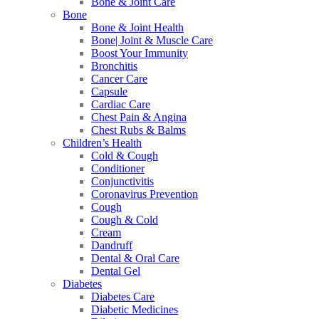
Bone & Joint Care
Bone
Bone & Joint Health
Bone| Joint & Muscle Care
Boost Your Immunity
Bronchitis
Cancer Care
Capsule
Cardiac Care
Chest Pain & Angina
Chest Rubs & Balms
Children’s Health
Cold & Cough
Conditioner
Conjunctivitis
Coronavirus Prevention
Cough
Cough & Cold
Cream
Dandruff
Dental & Oral Care
Dental Gel
Diabetes
Diabetes Care
Diabetic Medicines