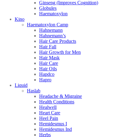
Ginseng (Improves Cognition)
Globules
Haematoxylon
Kino
Haematoxylon Camp
Hahnemann
Hahnemann’s
Hair Care Products
Hair Fall
Hair Growth for Men
Hair Mask
Hair Care
Hair Oils
Hapdco
Hapro
Liquid
Haslab
Headache & Migraine
Health Conditions
Healwell
Heart Care
Heel Pain
Hemidesmus I
Hemidesmus Ind
Herbs