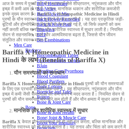
आज के समय में पुरुषों की यौन समस्याएँ जैसे शीघ्रपतन, नपुंसकता और यौन
Baby Healthcare
इच्छा में कमी आम हो गई हैं। तनाव, मानसिक थकान और शारीरिक कमजोरी
Bio Valley
इनके मुख्य कारण हैं।
Bariffa X Homeopathic Medicine in Hindi
Bach Flower Mix
पुरुषों के यौन स्वास्थ्य को सुधारने में मदद करती है। यह दवा प्राकृतिक जड़ी-
Bach Flower Remedies
बूटियों और होम्योपैथिक सिद्धांतों से तैयार की गई है, जो सिर्फ लक्षणों को कम
Back & Knee Pain
नहीं करती बल्कि मानसिक और शारीरिक स्वास्थ्य में सुधार लाती है। नियमित
Bhargava
सेवन से सहनशक्ति, ऊर्जा और आत्मविश्वास बढ़ता है, जिससे यौन जीवन
BHP
संतुलित और स्वस्थ बनता है।
Bio Combinations
Men Care
Bioforce
Bariffa X Homeopathic Medicine in
Biocombination Tablet
Hindi के लाभ (Benefits of Bariffa X)
Biocombination Tablets
BJain
Bleeding Gum/Pyorrhoea
यौन समस्याओं का समाधान
Blood Coagulant
Blood Purifiers
Bariffa X Homeopathic Medicine in Hindi
पुरुषों की यौन समस्याओं
Body Lotions
के लिए एक प्रभावी होम्योपैथिक दवा है। यह शीघ्रपतन, नपुंसकता और यौन
Boericke and Tafel
इच्छा में कमी जैसी समस्याओं को कम करने में मदद करता है। नियमित सेवन से
Boiron
पुरुषों की यौन समस्याएँ धीरे-धीरे कम होती हैं और यौन क्षमता में सुधार आता है।
Bone & Joint Care
Bone
मानसिक और शारीरिक स्वास्थ्य में सुधार
Bone & Joint Health
Bone| Joint & Muscle Care
Bariffa X
केवल यौन समस्याओं को ही नहीं हल करता, बल्कि मानसिक और
Boost Your Immunity
शारीरिक स्वास्थ्य को भी बेहतर बनाता है। यह तनाव और चिंता को कम करने में
Bronchitis