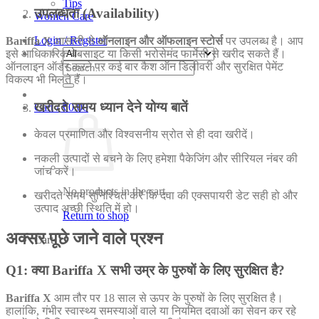
Tips
उपलब्धता (Availability)
Women Care
Login / Register
Bariffa X
आसानी से
ऑनलाइन और ऑफलाइन स्टोर्स
पर उपलब्ध है। आप
इसे आधिकारिक वेबसाइट या किसी भरोसेमंद फार्मेसी से खरीद सकते हैं।
Search
ऑनलाइन ऑर्डर करने पर कई बार कैश ऑन डिलीवरी और सुरक्षित पेमेंट
for:
विकल्प भी मिलते हैं।
खरीदते समय ध्यान देने योग्य बातें
Cart /
₹
0.00
केवल प्रमाणित और विश्वसनीय स्रोत से ही दवा खरीदें।
नकली उत्पादों से बचने के लिए हमेशा पैकेजिंग और सीरियल नंबर की
जांच करें।
No products in the cart.
खरीदते समय सुनिश्चित करें कि दवा की एक्सपायरी डेट सही हो और
उत्पाद अच्छी स्थिति में हो।
Return to shop
अक्सर पूछे जाने वाले प्रश्न
Cart
Q1: क्या Bariffa X सभी उम्र के पुरुषों के लिए सुरक्षित है?
Bariffa X
आम तौर पर 18 साल से ऊपर के पुरुषों के लिए सुरक्षित है।
हालांकि, गंभीर स्वास्थ्य समस्याओं वाले या नियमित दवाओं का सेवन कर रहे