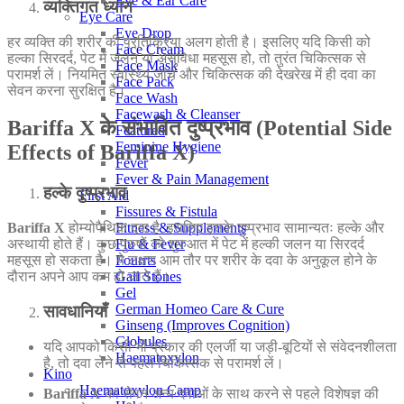
Eye & Ear Care
व्यक्तिगत ध्यान
Eye Care
Eye Drop
हर व्यक्ति की शरीर की प्रतिक्रिया अलग होती है। इसलिए यदि किसी को
Face Cream
हल्का सिरदर्द, पेट में जलन या असुविधा महसूस हो, तो तुरंत चिकित्सक से
Face Mask
परामर्श लें। नियमित स्वास्थ्य जांच और चिकित्सक की देखरेख में ही दवा का
Face Pack
सेवन करना सुरक्षित है।
Face Wash
Facewash & Cleanser
Bariffa X के संभावित दुष्प्रभाव (Potential Side
Featured
Feminine Hygiene
Effects of Bariffa X)
Fever
Fever & Pain Management
हल्के दुष्प्रभाव
First Aid
Fissures & Fistula
Fitness & Supplements
Bariffa X
होम्योपैथिक दवा है, इसलिए इसके दुष्प्रभाव सामान्यतः हल्के और
Flu & Fever
अस्थायी होते हैं। कुछ पुरुषों को शुरुआत में पेट में हल्की जलन या सिरदर्द
Fourrts
महसूस हो सकता है। ये लक्षण आम तौर पर शरीर के दवा के अनुकूल होने के
Gall Stones
दौरान अपने आप कम हो जाते हैं।
Gel
German Homeo Care & Cure
सावधानियाँ
Ginseng (Improves Cognition)
Globules
यदि आपको किसी भी प्रकार की एलर्जी या जड़ी-बूटियों से संवेदनशीलता
Haematoxylon
है, तो दवा लेने से पहले चिकित्सक से परामर्श लें।
Kino
Haematoxylon Camp
Bariffa X
का सेवन अन्य दवाओं के साथ करने से पहले विशेषज्ञ की