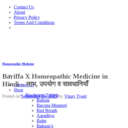
Skip
Contact Us
to
About
content
Privacy Policy
Terms And Conditions
Homeopathic Medicine
Bariffa X Homeopathic Medicine in
Hindi – लाभ, उपयोग व सावधानियाँ
Contact Us
Shop
Biochemic Tablets
Posted on
September 29, 2025
by
Vinay Tyagi
Bahola
Bacopa Munneri
Bad Breath
Aaradhya
Balm
Bakson’s