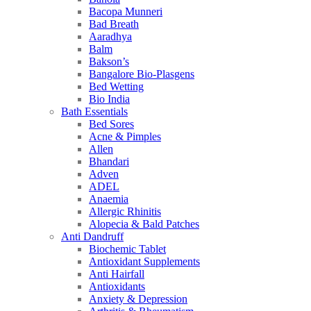
Bacopa Munneri
Bad Breath
Aaradhya
Balm
Bakson’s
Bangalore Bio-Plasgens
Bed Wetting
Bio India
Bath Essentials
Bed Sores
Acne & Pimples
Allen
Bhandari
Adven
ADEL
Anaemia
Allergic Rhinitis
Alopecia & Bald Patches
Anti Dandruff
Biochemic Tablet
Antioxidant Supplements
Anti Hairfall
Antioxidants
Anxiety & Depression