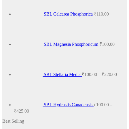
SBL Calcarea Phosphorica
₹
110.00
SBL Magnesia Phosphoricum
₹
100.00
Price
range:
₹100.
throug
₹220.
SBL Stellaria Media
₹
100.00
–
₹
220.00
SBL Hydrastis Canadensis
₹
100.00
–
Price
₹
425.00
range:
Best Selling
₹100.00
through