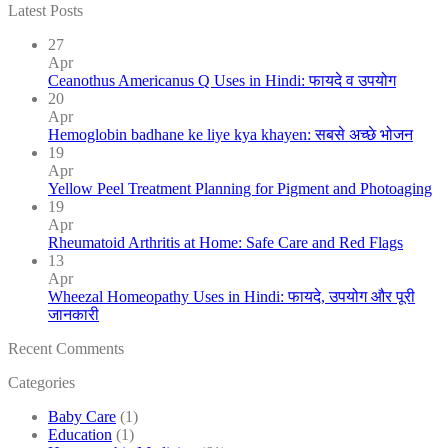
Latest Posts
27
Apr
Ceanothus Americanus Q Uses in Hindi: फायदे व उपयोग
20
Apr
Hemoglobin badhane ke liye kya khayen: सबसे अच्छे भोजन
19
Apr
Yellow Peel Treatment Planning for Pigment and Photoaging
19
Apr
Rheumatoid Arthritis at Home: Safe Care and Red Flags
13
Apr
Wheezal Homeopathy Uses in Hindi: फायदे, उपयोग और पूरी
जानकारी
Recent Comments
Categories
Baby Care
(1)
Education
(1)