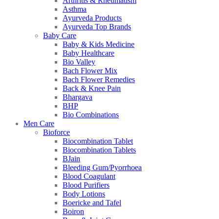
Arthritis & Rheumatism
Asthma
Ayurveda Products
Ayurveda Top Brands
Baby Care
Baby & Kids Medicine
Baby Healthcare
Bio Valley
Bach Flower Mix
Bach Flower Remedies
Back & Knee Pain
Bhargava
BHP
Bio Combinations
Men Care
Bioforce
Biocombination Tablet
Biocombination Tablets
BJain
Bleeding Gum/Pyorrhoea
Blood Coagulant
Blood Purifiers
Body Lotions
Boericke and Tafel
Boiron