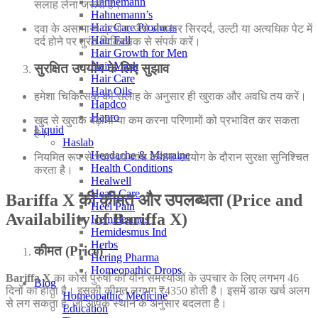
Hahnemann
सलाह लेना जरूरी है।
Hahnemann’s
Hair Care Products
दवा के असामान्य प्रभाव, जैसे लगातार सिरदर्द, उल्टी या अत्यधिक पेट में
Hair Fall
दर्द होने पर तुरंत चिकित्सक से संपर्क करें।
Hair Growth for Men
Hair Mask
सुरक्षित उपयोग के लिए सुझाव
Hair Care
Hair Oils
हमेशा चिकित्सक की सलाह के अनुसार ही खुराक और अवधि तय करें।
Hapdco
Hapro
खुद से खुराक बढ़ाना या कम करना परिणामों को प्रभावित कर सकता
Liquid
है।
Haslab
Headache & Migraine
नियमित रूप से स्वास्थ्य जांच कराना उपयोग के दौरान सुरक्षा सुनिश्चित
Health Conditions
करता है।
Healwell
Heart Care
Bariffa X की कीमत और उपलब्धता (Price and
Heel Pain
Availability of Bariffa X)
Hemidesmus I
Hemidesmus Ind
Herbs
कीमत (Price)
Hering Pharma
Homeopathic Drops
Bariffa X
का कोर्स पुरुषों की यौन समस्याओं के उपचार के लिए लगभग 46
Blog
दिनों का होता है। इसकी कीमत लगभग ₹4350 होती है। इसमें डाक खर्च अलग
Homeopathic Medicine
से लग सकता है, जो आपके स्थान के अनुसार बदलता है।
Education