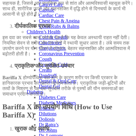
सहायक है, जिससे आप मानसिक रूप से शांत और आत्मविश्वासी महसूस करेंगे।
Cancer Care
साथ ही, शारीरिक ऊर्जा और सहनशक्ति में वृद्धि होने से दिनचर्या के कार्य भी
Capsule
आसानी से पूरे होते हैं।
Cardiac Care
Chest Pain & Angina
दीर्घकालिक प्रभाव
Chest Rubs & Balms
Children’s Health
Cold & Cough
इस दवा का सबसे खास फायदा यह है कि यह केवल अस्थायी राहत नहीं देती।
Conditioner
नियमित सेवन से शरीर और मन दोनों में स्थायी सुधार आता है। लंबे समय तक
Conjunctivitis
उपयोग करने पर यौन जीवन में संतुलन, बेहतर सहनशक्ति और आत्मविश्वास में
Coronavirus Prevention
बढ़ोतरी होती है।
Cough
Cough & Cold
प्राकृतिक और सुरक्षित उपचार
Cream
Dandruff
Bariffa X
होम्योपैथिक दवा होने के कारण शरीर पर किसी प्रकार के
Dental & Oral Care
हानिकारक प्रभाव का खतरा न्यूनतम होता है। प्राकृतिक जड़ी-बूटियों और
Dental Gel
तत्वों के मिश्रण से यह दवा सुरक्षित तरीके से पुरुषों की यौन समस्याओं का
Diabetes
समाधान प्रदान करती है।
Diabetes Care
Diabetic Medicines
Bariffa X का उपयोग विधि (How to Use
Dilution
Bariffa X)
Dilutions
Doliosis
Dr Batra’s
खुराक और अवधि
Dr. Johns
Dr. Lormans