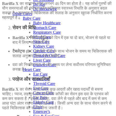
Bariffa X
का सामान्य कोर्स लगभग 46 दिन का होता है। यह कोर्स पुरुषों की
Dr. Raj
यौन समस्याओं की गंभीरता और व्यक्तिगत स्वास्थ्य स्थिति के अनुसार बदल
Dr. Reckeweg
सकता है। शुरुआत में चिकित्सक की सलाह के अनुसार खुराक निर्धारित करना
Other Cares
महत्वपूर्ण है।
Baby Care
Baby Healthcare
सेवन की विधि
Stomach Care
Respiratory Care
Mind Care
Bariffa X सिरप (एंपुल)
को दिन में एक या दो बार, भोजन से पहले या
Skin Care
बाद में लिया जा सकता है।
Kidney Care
Cardiac Care
टैबलेट्स (BC-27)
को पानी के साथ भोजन के समय या चिकित्सक की
Dental & Oral Care
सलाह अनुसार लिया जाना चाहिए।
Liver Care
दवा को नियमित रूप से और समय पर लेना सर्वोत्तम परिणाम सुनिश्चित
Diabetes Care
करता है।
Heart Care
Ear Care
परहेज और सावधानियाँ
Hair Care
Thyroid Care
Eye Care
Bariffa X
का सेवन करते समय कुछ आदतों और खाद्य पदार्थों से बचना
Cancer Care
चाहिए। प्याज, लहसुन और अत्यधिक कॉफी का सेवन इस दवा के प्रभाव को
Ear Pain
कम कर सकता है। इसके अलावा, दवा लेने से पहले और बाद में कम से कम
Elderly Care
आधा घंटा अंतर रखना अच्छा रहता है। किसी अन्य दवा के साथ सेवन करने से
Elixir
पहले चिकित्सक की सलाह लेना जरूरी है।
Emercee’s