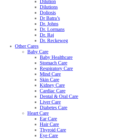
Dilution
Dilutions
Doliosis
Dr Batra’s
Dr. Johns
Dr. Lormans
Dr. Raj
Dr. Reckeweg
Other Cares
Baby Care
Baby Healthcare
Stomach Care
Respiratory Care
Mind Care
Skin Care
Kidney Care
Cardiac Care
Dental & Oral Care
Liver Care
Diabetes Care
Heart Care
Ear Care
Hair Care
Thyroid Care
Eye Care