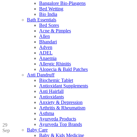
Bangalore Bio-Plasgens
Bed Wetting
Bio India
Bath Essentials
Bed Sores
Acne & Pimples
Allen
Bhandari
Adven
ADEL
Anaemia
Allergic Rhinitis
Alopecia & Bald Patches
Anti Dandruff
Biochemic Tablet
Antioxidant Supplements
Anti Hairfall
Antioxidants
Anxiety & Depression
Arthritis & Rheumatism
Asthma
Ayurveda Products
Ayurveda Top Brands
29
Baby Care
Sep
Baby & Kids Medicine