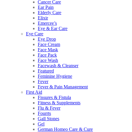
Cancer Care
Ear Pain
Elderly Care
Elixir
Emercee’s
Eye & Ear Care
Eye Care
Eye Drop
Face Cream
Face Mask
Face Pack
Face Wash
Facewash & Cleanser
Featured
Feminine Hygiene
Fever
Fever & Pain Management
First Aid
Fissures & Fistula
Fitness & Supplements
Flu & Fever
Fourrts
Gall Stones
Gel
German Homeo Care & Cure