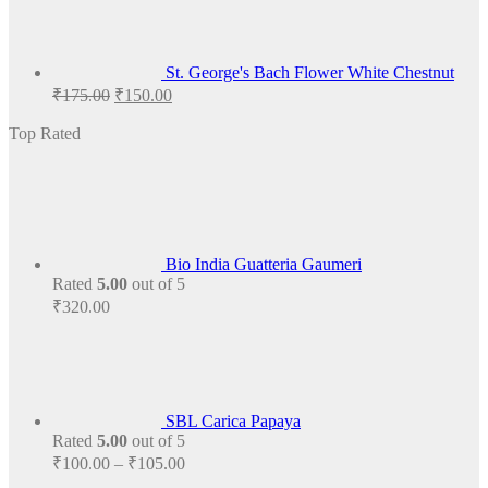
St. George's Bach Flower White Chestnut
Original
Current
₹
175.00
₹
150.00
price
price
was:
is:
Top Rated
₹175.00.
₹150.00.
Bio India Guatteria Gaumeri
Rated
5.00
out of 5
₹
320.00
SBL Carica Papaya
Rated
5.00
out of 5
Price
₹
100.00
–
₹
105.00
range: