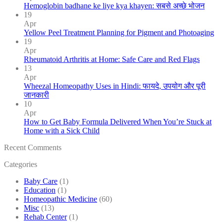
Hemoglobin badhane ke liye kya khayen: सबसे अच्छे भोजन
19
Apr
Yellow Peel Treatment Planning for Pigment and Photoaging
19
Apr
Rheumatoid Arthritis at Home: Safe Care and Red Flags
13
Apr
Wheezal Homeopathy Uses in Hindi: फायदे, उपयोग और पूरी
जानकारी
10
Apr
How to Get Baby Formula Delivered When You’re Stuck at
Home with a Sick Child
Recent Comments
Categories
Baby Care
(1)
Education
(1)
Homeopathic Medicine
(60)
Misc
(13)
Rehab Center
(1)