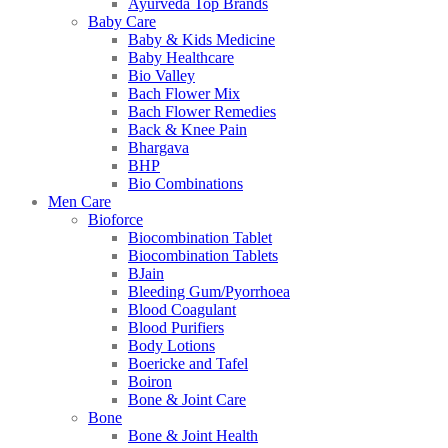
Ayurveda Top Brands
Baby Care
Baby & Kids Medicine
Baby Healthcare
Bio Valley
Bach Flower Mix
Bach Flower Remedies
Back & Knee Pain
Bhargava
BHP
Bio Combinations
Men Care
Bioforce
Biocombination Tablet
Biocombination Tablets
BJain
Bleeding Gum/Pyorrhoea
Blood Coagulant
Blood Purifiers
Body Lotions
Boericke and Tafel
Boiron
Bone & Joint Care
Bone
Bone & Joint Health