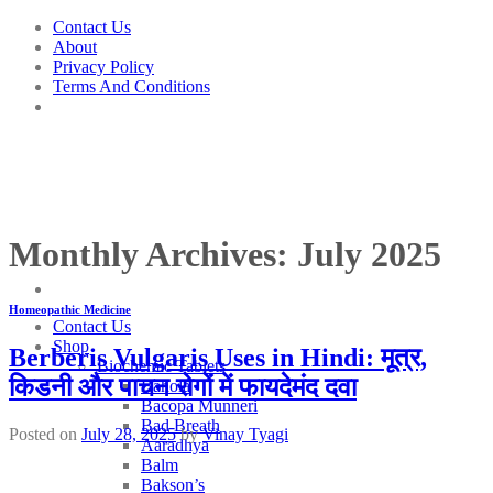
Skip
Contact Us
to
About
content
Privacy Policy
Terms And Conditions
Monthly Archives:
July 2025
Homeopathic Medicine
Contact Us
Shop
Berberis Vulgaris Uses in Hindi: मूत्र,
Biochemic Tablets
किडनी और पाचन रोगों में फायदेमंद दवा
Bahola
Bacopa Munneri
Bad Breath
Posted on
July 28, 2025
by
Vinay Tyagi
Aaradhya
Balm
Bakson’s