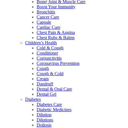
Bone| Joint & Muscle Care
Boost Your Immunity
Bronchitis
Cancer Care
Capsule
Cardiac Care
Chest Pain & Angina
Chest Rubs & Balms
Children’s Health
Cold & Cough
Conditioner
Conjunctivitis
Coronavirus Prevention
Cough
Cough & Cold
Cream
Dandruff
Dental & Oral Care
Dental Gel
Diabetes
Diabetes Care
Diabetic Medicines
Dilution
Dilutions
Doliosis