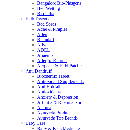
Bangalore Bio-Plasgens
Bed Wetting
Bio India
Bath Essentials
Bed Sores
Acne & Pimples
Allen
Bhandari
Adven
ADEL
Anaemia
Allergic Rhinitis
Alopecia & Bald Patches
Anti Dandruff
Biochemic Tablet
Antioxidant Supplements
Anti Hairfall
Antioxidants
Anxiety & Depression
Arthritis & Rheumatism
Asthma
Ayurveda Products
Ayurveda Top Brands
Baby Care
Baby & Kids Medicine