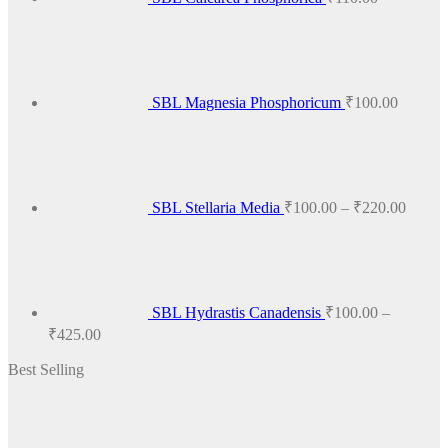
SBL Magnesia Phosphoricum
₹
100.00
Price
range:
₹100.
throug
₹220.
SBL Stellaria Media
₹
100.00
–
₹
220.00
SBL Hydrastis Canadensis
₹
100.00
–
Price
₹
425.00
range:
Best Selling
₹100.00
through
₹425.00