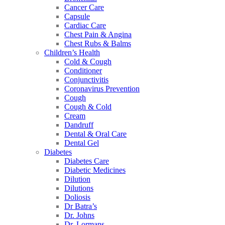
Cancer Care
Capsule
Cardiac Care
Chest Pain & Angina
Chest Rubs & Balms
Children’s Health
Cold & Cough
Conditioner
Conjunctivitis
Coronavirus Prevention
Cough
Cough & Cold
Cream
Dandruff
Dental & Oral Care
Dental Gel
Diabetes
Diabetes Care
Diabetic Medicines
Dilution
Dilutions
Doliosis
Dr Batra’s
Dr. Johns
Dr. Lormans