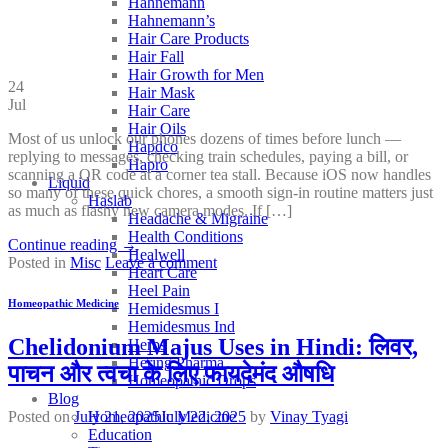
Hahnemann
Hahnemann’s
Hair Care Products
Hair Fall
Hair Growth for Men
24
Hair Mask
Jul
Hair Care
Hair Oils
Most of us unlock our phones dozens of times before lunch —
Hapdco
replying to messages, checking train schedules, paying a bill, or
Hapro
scanning a QR code at a corner tea stall. Because iOS now handles
Liquid
so many of these quick chores, a smooth sign-in routine matters just
Haslab
as much as flashy new camera modes. If […]
Headache & Migraine
Health Conditions
Continue reading
→
Healwell
Posted in
Misc
Leave a comment
Heart Care
Heel Pain
Homeopathic Medicine
Hemidesmus I
Hemidesmus Ind
Chelidonium Majus Uses in Hindi: लिवर,
Herbs
Hering Pharma
पाचन और त्वचा के लिए फायदेमंद औषधि
Homeopathic Drops
Blog
Posted on
July 21, 2025
July 22, 2025
by
Vinay Tyagi
Homeopathic Medicine
Education