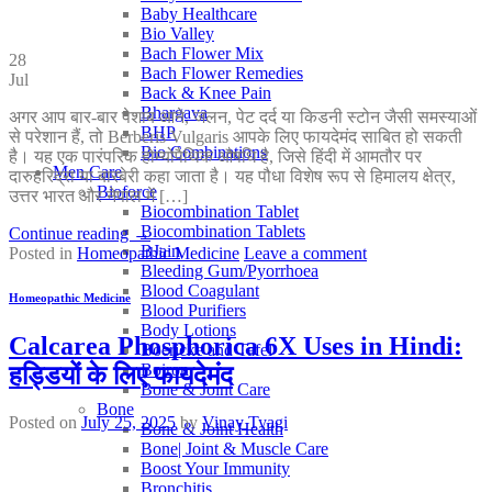
Baby Healthcare
Bio Valley
Bach Flower Mix
28
Bach Flower Remedies
Jul
Back & Knee Pain
Bhargava
अगर आप बार-बार पेशाब आने, जलन, पेट दर्द या किडनी स्टोन जैसी समस्याओं
BHP
से परेशान हैं, तो Berberis Vulgaris आपके लिए फायदेमंद साबित हो सकती
Bio Combinations
है। यह एक पारंपरिक होम्योपैथिक औषधि है, जिसे हिंदी में आमतौर पर
Men Care
दारुहरिद्रा या बारबेरी कहा जाता है। यह पौधा विशेष रूप से हिमालय क्षेत्र,
Bioforce
उत्तर भारत और नेपाल में […]
Biocombination Tablet
Biocombination Tablets
Continue reading
→
BJain
Posted in
Homeopathic Medicine
Leave a comment
Bleeding Gum/Pyorrhoea
Blood Coagulant
Homeopathic Medicine
Blood Purifiers
Body Lotions
Calcarea Phosphorica 6X Uses in Hindi:
Boericke and Tafel
Boiron
हड्डियों के लिए फायदेमंद
Bone & Joint Care
Bone
Posted on
July 25, 2025
by
Vinay Tyagi
Bone & Joint Health
Bone| Joint & Muscle Care
Boost Your Immunity
Bronchitis