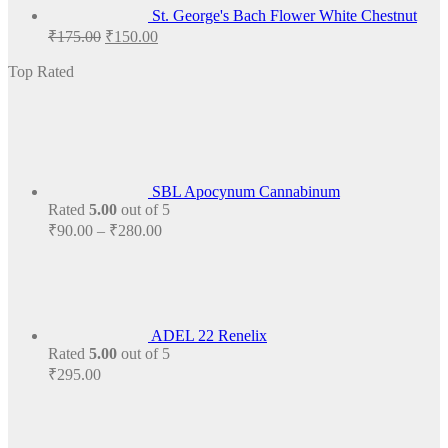
St. George's Bach Flower White Chestnut
Original
Current
₹
175.00
₹
150.00
price
price
was:
is:
Top Rated
₹175.00.
₹150.00.
SBL Apocynum Cannabinum
Rated
5.00
out of 5
Price
₹
90.00
–
₹
280.00
range:
₹90.00
through
₹280.00
ADEL 22 Renelix
Rated
5.00
out of 5
₹
295.00