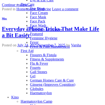
Eye & Ear Care
Eye Care
Continue reading
→
Eye Drop
Posted in
Homeopathic Medicine
Leave a comment
Face Cream
Face Mask
Misc
Face Pack
Face Wash
Everyday iPhone Tricks That Make Life
Facewash & Cleanser
Featured
a Bit Easier
Feminine Hygiene
Fever
Posted on
July 24, 2025
November 7, 2025
by
Varsha
Fever & Pain Management
First Aid
Fissures & Fistula
Fitness & Supplements
Flu & Fever
Fourrts
Gall Stones
Gel
German Homeo Care & Cure
Ginseng (Improves Cognition)
Globules
Haematoxylon
Kino
Haematoxylon Camp