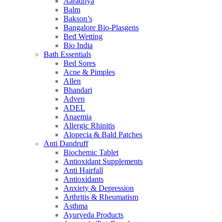
Aaradhya
Balm
Bakson’s
Bangalore Bio-Plasgens
Bed Wetting
Bio India
Bath Essentials
Bed Sores
Acne & Pimples
Allen
Bhandari
Adven
ADEL
Anaemia
Allergic Rhinitis
Alopecia & Bald Patches
Anti Dandruff
Biochemic Tablet
Antioxidant Supplements
Anti Hairfall
Antioxidants
Anxiety & Depression
Arthritis & Rheumatism
Asthma
Ayurveda Products