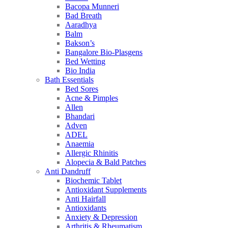
Bacopa Munneri
Bad Breath
Aaradhya
Balm
Bakson’s
Bangalore Bio-Plasgens
Bed Wetting
Bio India
Bath Essentials
Bed Sores
Acne & Pimples
Allen
Bhandari
Adven
ADEL
Anaemia
Allergic Rhinitis
Alopecia & Bald Patches
Anti Dandruff
Biochemic Tablet
Antioxidant Supplements
Anti Hairfall
Antioxidants
Anxiety & Depression
Arthritis & Rheumatism