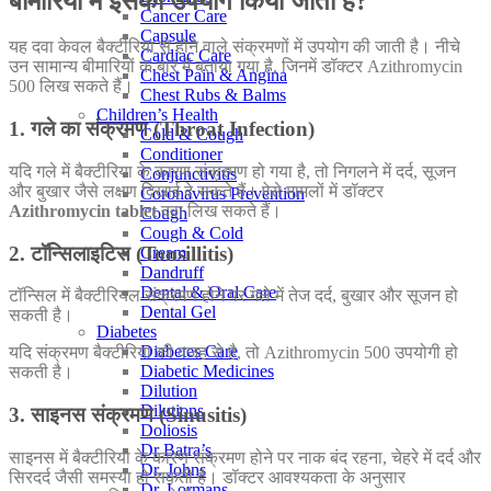
बीमारियों में इसका उपयोग किया जाता है?
Cancer Care
Capsule
यह दवा केवल बैक्टीरिया से होने वाले संक्रमणों में उपयोग की जाती है। नीचे
Cardiac Care
उन सामान्य बीमारियों के बारे में बताया गया है, जिनमें डॉक्टर Azithromycin
Chest Pain & Angina
500 लिख सकते हैं।
Chest Rubs & Balms
Children’s Health
1. गले का संक्रमण (Throat Infection)
Cold & Cough
Conditioner
यदि गले में बैक्टीरिया के कारण संक्रमण हो गया है, तो निगलने में दर्द, सूजन
Conjunctivitis
और बुखार जैसे लक्षण दिखाई दे सकते हैं। ऐसे मामलों में डॉक्टर
Coronavirus Prevention
Azithromycin tablet
दवा लिख सकते हैं।
Cough
Cough & Cold
2. टॉन्सिलाइटिस (Tonsillitis)
Cream
Dandruff
Dental & Oral Care
टॉन्सिल में बैक्टीरियल संक्रमण होने पर गले में तेज दर्द, बुखार और सूजन हो
Dental Gel
सकती है।
Diabetes
Diabetes Care
यदि संक्रमण बैक्टीरिया की वजह से है, तो Azithromycin 500 उपयोगी हो
Diabetic Medicines
सकती है।
Dilution
Dilutions
3. साइनस संक्रमण (Sinusitis)
Doliosis
Dr Batra’s
साइनस में बैक्टीरिया के कारण संक्रमण होने पर नाक बंद रहना, चेहरे में दर्द और
Dr. Johns
सिरदर्द जैसी समस्या हो सकती है। डॉक्टर आवश्यकता के अनुसार
Dr. Lormans