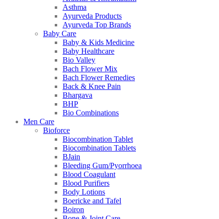
Asthma
Ayurveda Products
Ayurveda Top Brands
Baby Care
Baby & Kids Medicine
Baby Healthcare
Bio Valley
Bach Flower Mix
Bach Flower Remedies
Back & Knee Pain
Bhargava
BHP
Bio Combinations
Men Care
Bioforce
Biocombination Tablet
Biocombination Tablets
BJain
Bleeding Gum/Pyorrhoea
Blood Coagulant
Blood Purifiers
Body Lotions
Boericke and Tafel
Boiron
Bone & Joint Care