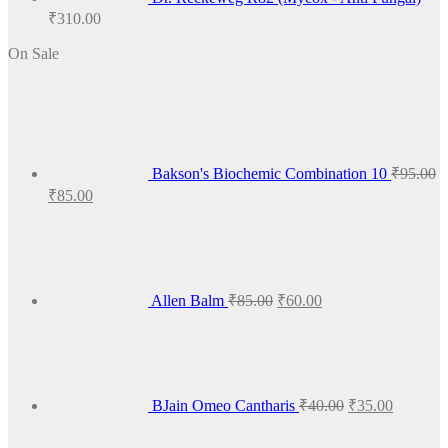
₹
310.00
On Sale
Bakson's Biochemic Combination 10
₹
95.00
Original
Current
₹
85.00
price
price
Original
Current
was:
is:
price
price
₹95.00.
₹85.00.
was:
is:
₹85.00.
₹60.00.
Allen Balm
₹
85.00
₹
60.00
Original
Current
price
price
was:
is:
₹40.00.
₹35.00.
BJain Omeo Cantharis
₹
40.00
₹
35.00