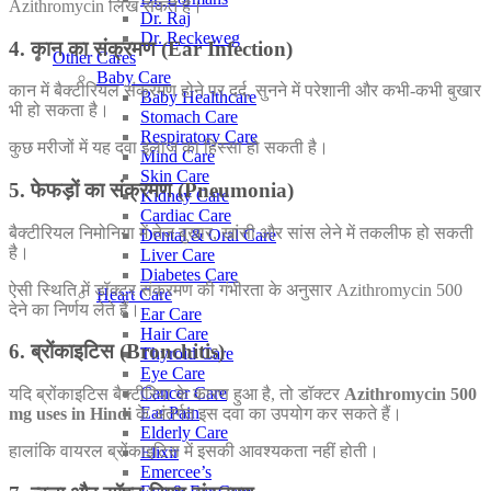
Azithromycin लिख सकते हैं।
Dr. Raj
Dr. Reckeweg
4. कान का संक्रमण (Ear Infection)
Other Cares
Baby Care
कान में बैक्टीरियल संक्रमण होने पर दर्द, सुनने में परेशानी और कभी-कभी बुखार
Baby Healthcare
भी हो सकता है।
Stomach Care
Respiratory Care
कुछ मरीजों में यह दवा इलाज का हिस्सा हो सकती है।
Mind Care
Skin Care
5. फेफड़ों का संक्रमण (Pneumonia)
Kidney Care
Cardiac Care
बैक्टीरियल निमोनिया में तेज बुखार, खांसी और सांस लेने में तकलीफ हो सकती
Dental & Oral Care
है।
Liver Care
Diabetes Care
ऐसी स्थिति में डॉक्टर संक्रमण की गंभीरता के अनुसार Azithromycin 500
Heart Care
देने का निर्णय लेते हैं।
Ear Care
Hair Care
6. ब्रोंकाइटिस (Bronchitis)
Thyroid Care
Eye Care
Cancer Care
यदि ब्रोंकाइटिस बैक्टीरिया के कारण हुआ है, तो डॉक्टर
Azithromycin 500
Ear Pain
mg uses in Hindi
के अंतर्गत इस दवा का उपयोग कर सकते हैं।
Elderly Care
हालांकि वायरल ब्रोंकाइटिस में इसकी आवश्यकता नहीं होती।
Elixir
Emercee’s