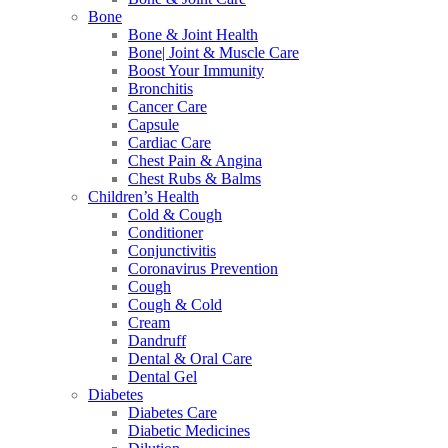
Bone
Bone & Joint Health
Bone| Joint & Muscle Care
Boost Your Immunity
Bronchitis
Cancer Care
Capsule
Cardiac Care
Chest Pain & Angina
Chest Rubs & Balms
Children’s Health
Cold & Cough
Conditioner
Conjunctivitis
Coronavirus Prevention
Cough
Cough & Cold
Cream
Dandruff
Dental & Oral Care
Dental Gel
Diabetes
Diabetes Care
Diabetic Medicines