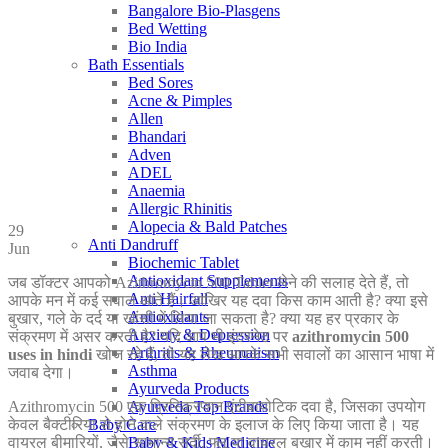
Bangalore Bio-Plasgens
Bed Wetting
Bio India
Bath Essentials
Bed Sores
Acne & Pimples
Allen
Bhandari
Adven
ADEL
Anaemia
Allergic Rhinitis
Alopecia & Bald Patches
29
Anti Dandruff
Jun
Biochemic Tablet
Antioxidant Supplements
जब डॉक्टर आपको Azithromycin 500 Tablet लेने की सलाह देते हैं, तो
Anti Hairfall
आपके मन में कई सवाल आते हैं। आखिर यह दवा किस काम आती है? क्या इसे
Antioxidants
बुखार, गले के दर्द या खांसी में लिया जा सकता है? क्या यह हर प्रकार के
Anxiety & Depression
संक्रमण में असर करती है? यदि आप भी इंटरनेट पर
azithromycin 500
Arthritis & Rheumatism
uses in hindi
खोज रहे हैं, तो यह लेख आपके सभी सवालों का आसान भाषा में
Asthma
जवाब देगा।
Ayurveda Products
Azithromycin 500 एक प्रिस्क्रिप्शन एंटीबायोटिक दवा है, जिसका उपयोग
Ayurveda Top Brands
केवल बैक्टीरिया से होने वाले संक्रमण के इलाज के लिए किया जाता है। यह
Baby Care
वायरल बीमारियों, जैसे सामान्य सर्दी, फ्लू या वायरल बुखार में काम नहीं करती।
Baby & Kids Medicine