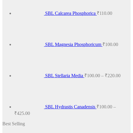
SBL Calcarea Phosphorica
₹
110.00
SBL Magnesia Phosphoricum
₹
100.00
Price
range:
₹100.
throug
₹220.
SBL Stellaria Media
₹
100.00
–
₹
220.00
SBL Hydrastis Canadensis
₹
100.00
–
Price
₹
425.00
range:
Best Selling
₹100.00
through