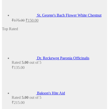
St. George's Bach Flower White Chestnut
Original
Current
₹
175.00
₹
150.00
price
price
was:
is:
Top Rated
₹175.00.
₹150.00.
Dr. Reckeweg Paeonia Officinalis
Rated
5.00
out of 5
₹
135.00
Bakson's Hite Aid
Rated
5.00
out of 5
₹
215.00