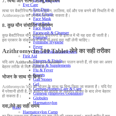
7. त्वचा और सॉफ्ट टिश्यू संक्रमण
Eye & Ear Care
Eye Care
Eye Drop
त्वचा पर बैक्टीरिया के कारण सूजन, लालिमा, दर्द और पस बनने की स्थिति में भी
Face Cream
Azithromycin का उपयोग किया जा सकता है।
Face Mask
Face Pack
8. कुछ यौन संचारित संक्रमण
Face Wash
Facewash & Cleanser
कुछ बैक्टीरियल यौन संचारित संक्रमणों के इलाज में भी यह दवा दी जाती है।
Featured
इस प्रकार के संक्रमण में कभी भी स्वयं दवा नहीं लेनी चाहिए।
Feminine Hygiene
Fever
Azithromycin 500 Tablet लेने का सही तरीका
Fever & Pain Management
First Aid
Fissures & Fistula
यदि आप
Azithromycin precautions
का पालन करते हैं, तो दवा का असर
Fitness & Supplements
बेहतर तरीके से मिल सकता है।
Flu & Fever
Fourrts
भोजन के साथ या बिना?
Gall Stones
Gel
Azithromycin 500 को भोजन के साथ या बिना लिया जा सकता है। यदि पेट
German Homeo Care & Cure
में परेशानी होती है, तो डॉक्टर की सलाह के अनुसार भोजन के बाद लेना बेहतर
Ginseng (Improves Cognition)
हो सकता है।
Globules
Haematoxylon
दवा लेने का सही समय
Kino
Haematoxylon Camp