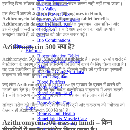
इसलिए बिना डॉक्टर की सलाह के इसका सेवन करना सही नहीं माना जाता।
Baby Healthcare
Bio Valley
इस लेख में आपको
Azithromycin 500 mg uses in Hindi
,
Bach Flower Mix
Azithromycin tablet uses
,
Azithromycin tablet benefits
,
Bach Flower Remedies
Azithromycin dosage in Hindi
, संभावित दुष्प्रभाव, सावधानियां और
Back & Knee Pain
इससे जुड़ी जरूरी जानकारी मिलेगी। यदि आप इस दवा का सही उपयोग
Bhargava
समझना चाहते हैं, तो इस लेख को अंत तक जरूर पढ़ें।
BHP
Bio Combinations
Azithromycin 500 क्या है?
Men Care
Bioforce
Biocombination Tablet
Azithromycin 500 एक
Macrolide Antibiotic
है। इसका उपयोग शरीर में
Biocombination Tablets
बैक्टीरिया के कारण होने वाले संक्रमण का इलाज करने के लिए किया जाता है।
BJain
यह दवा बैक्टीरिया की वृद्धि को रोकती है, जिससे शरीर की प्रतिरक्षा प्रणाली
Bleeding Gum/Pyorrhoea
संक्रमण को खत्म करने में मदद करती है।
Blood Coagulant
Blood Purifiers
कई लोग
Azithromycin tablet ka use
हर प्रकार के बुखार में करने की
Body Lotions
गलती कर देते हैं। जबकि यह दवा केवल बैक्टीरियल संक्रमण में असर करती
Boericke and Tafel
है। यदि संक्रमण वायरस के कारण है, तो यह दवा कोई लाभ नहीं देती।
Boiron
Bone & Joint Care
डॉक्टर मरीज की उम्र, बीमारी, मेडिकल हिस्ट्री और संक्रमण की गंभीरता को
Bone
देखकर ही Azithromycin 500 लिखते हैं।
Bone & Joint Health
Bone| Joint & Muscle Care
Azithromycin 500 uses in hindi – किन
Boost Your Immunity
Bronchitis