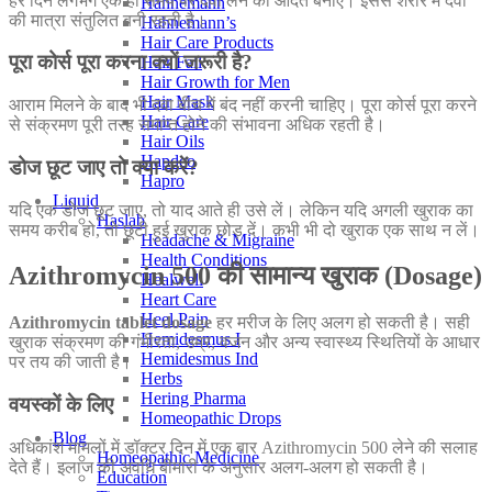
हर दिन लगभग एक ही समय पर दवा लेने की आदत बनाएं। इससे शरीर में दवा
Hahnemann
की मात्रा संतुलित बनी रहती है।
Hahnemann’s
Hair Care Products
पूरा कोर्स पूरा करना क्यों जरूरी है?
Hair Fall
Hair Growth for Men
Hair Mask
आराम मिलने के बाद भी दवा बीच में बंद नहीं करनी चाहिए। पूरा कोर्स पूरा करने
Hair Care
से संक्रमण पूरी तरह समाप्त होने की संभावना अधिक रहती है।
Hair Oils
Hapdco
डोज छूट जाए तो क्या करें?
Hapro
Liquid
यदि एक डोज छूट जाए, तो याद आते ही उसे लें। लेकिन यदि अगली खुराक का
Haslab
समय करीब हो, तो छूटी हुई खुराक छोड़ दें। कभी भी दो खुराक एक साथ न लें।
Headache & Migraine
Health Conditions
Azithromycin 500 की सामान्य खुराक (Dosage)
Healwell
Heart Care
Heel Pain
Azithromycin tablet dosage
हर मरीज के लिए अलग हो सकती है। सही
Hemidesmus I
खुराक संक्रमण की गंभीरता, उम्र, वजन और अन्य स्वास्थ्य स्थितियों के आधार
Hemidesmus Ind
पर तय की जाती है।
Herbs
Hering Pharma
वयस्कों के लिए
Homeopathic Drops
Blog
अधिकांश मामलों में डॉक्टर दिन में एक बार Azithromycin 500 लेने की सलाह
Homeopathic Medicine
देते हैं। इलाज की अवधि बीमारी के अनुसार अलग-अलग हो सकती है।
Education