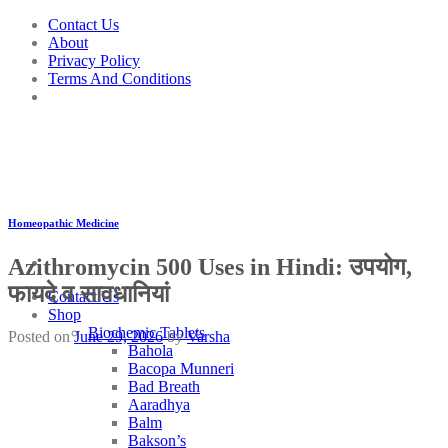
Skip
Contact Us
to
About
content
Privacy Policy
Terms And Conditions
Homeopathic Medicine
Azithromycin 500 Uses in Hindi: उपयोग,
फायदे व सावधानियां
Contact Us
Shop
Biochemic Tablets
Posted on
June 29, 2026
by
Varsha
Bahola
Bacopa Munneri
Bad Breath
Aaradhya
Balm
Bakson’s