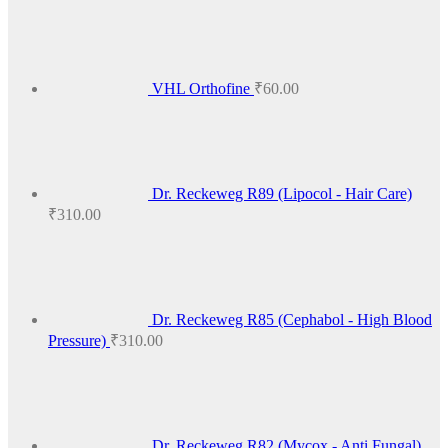
₹425.00
VHL Orthofine
₹
60.00
Dr. Reckeweg R89 (Lipocol - Hair Care)
₹
310.00
Dr. Reckeweg R85 (Cephabol - High Blood
Pressure)
₹
310.00
Dr. Reckeweg R82 (Mycox - Anti Fungal)