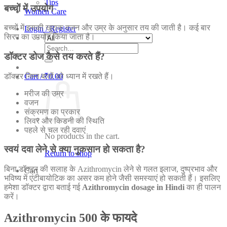
Tips
बच्चों में उपयोग
Women Care
बच्चों में इसकी खुराक वजन और उम्र के अनुसार तय की जाती है। कई बार
Login / Register
सिरप का उपयोग किया जाता है।
Search
डॉक्टर डोज कैसे तय करते हैं?
for:
डॉक्टर निम्न बातों को ध्यान में रखते हैं।
Cart /
₹
0.00
मरीज की उम्र
वजन
संक्रमण का प्रकार
लिवर और किडनी की स्थिति
पहले से चल रही दवाएं
No products in the cart.
स्वयं दवा लेने से क्या नुकसान हो सकता है?
Return to shop
बिना डॉक्टर की सलाह के Azithromycin लेने से गलत इलाज, दुष्प्रभाव और
Cart
भविष्य में एंटीबायोटिक का असर कम होने जैसी समस्याएं हो सकती हैं। इसलिए
हमेशा डॉक्टर द्वारा बताई गई
Azithromycin dosage in Hindi
का ही पालन
करें।
Azithromycin 500 के फायदे