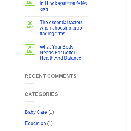
Mar
in Hindi: सूखी त्वचा के लिए
राहत
The essential factors
30
Mar
when choosing prop
trading firms
What Your Body
29
Mar
Needs For Better
Health And Balance
RECENT COMMENTS
CATEGORIES
Baby Care
(1)
Education
(1)