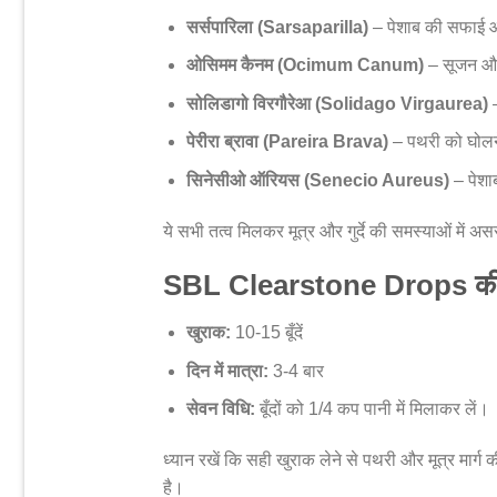
सर्सपारिला (Sarsaparilla)
– पेशाब की सफाई औ
ओसिमम कैनम (Ocimum Canum)
– सूजन औ
सोलिडागो विरगौरेआ (Solidago Virgaurea)
–
पेरीरा ब्रावा (Pareira Brava)
– पथरी को घोलन
सिनेसीओ ऑरियस (Senecio Aureus)
– पेशा
ये सभी तत्व मिलकर मूत्र और गुर्दे की समस्याओं में असर
SBL Clearstone Drops की 
खुराक:
10-15 बूँदें
दिन में मात्रा:
3-4 बार
सेवन विधि:
बूँदों को 1/4 कप पानी में मिलाकर लें।
ध्यान रखें कि सही खुराक लेने से पथरी और मूत्र मार्
है।