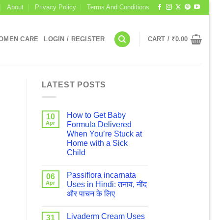
About
Privacy Policy
Terms And Conditions
OMEN CARE
LOGIN / REGISTER
CART /
₹
0.00
LATEST POSTS
How to Get Baby
10
Apr
Formula Delivered
When You’re Stuck at
Home with a Sick
Child
Passiflora incarnata
06
Apr
Uses in Hindi: तनाव, नींद
और पाचन के लिए
Livaderm Cream Uses
31