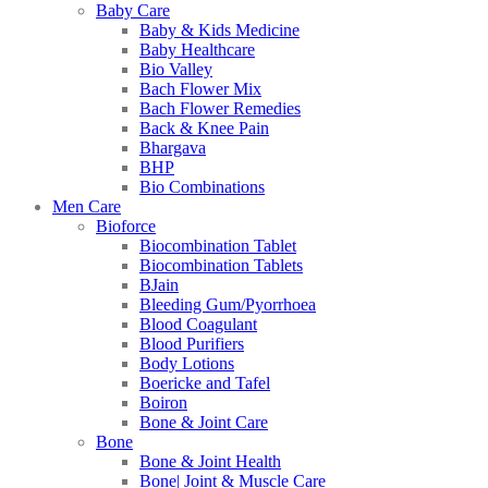
Baby Care
Baby & Kids Medicine
Baby Healthcare
Bio Valley
Bach Flower Mix
Bach Flower Remedies
Back & Knee Pain
Bhargava
BHP
Bio Combinations
Men Care
Bioforce
Biocombination Tablet
Biocombination Tablets
BJain
Bleeding Gum/Pyorrhoea
Blood Coagulant
Blood Purifiers
Body Lotions
Boericke and Tafel
Boiron
Bone & Joint Care
Bone
Bone & Joint Health
Bone| Joint & Muscle Care