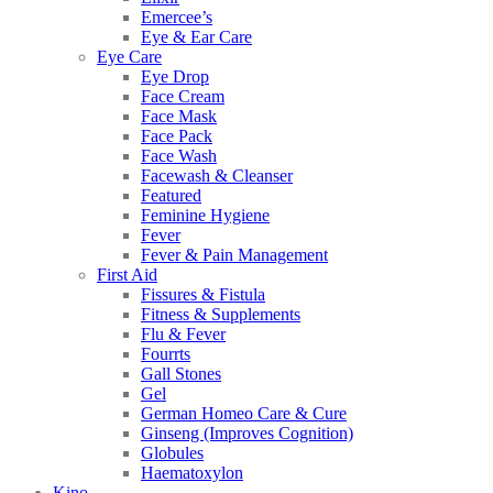
Emercee’s
Eye & Ear Care
Eye Care
Eye Drop
Face Cream
Face Mask
Face Pack
Face Wash
Facewash & Cleanser
Featured
Feminine Hygiene
Fever
Fever & Pain Management
First Aid
Fissures & Fistula
Fitness & Supplements
Flu & Fever
Fourrts
Gall Stones
Gel
German Homeo Care & Cure
Ginseng (Improves Cognition)
Globules
Haematoxylon
Kino