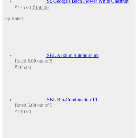
St. George's Bach Flower White Chestnut
Original
Current
₹
175.00
₹
150.00
price
price
was:
is:
Top Rated
₹175.00.
₹150.00.
SBL Acidum Sulphuricum
Rated
5.00
out of 5
₹
105.00
SBL Bio-Combination 19
Rated
5.00
out of 5
₹
110.00