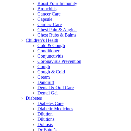
Boost Your Immunity
Bronchitis
Cancer Care
Capsule
Cardiac Care
Chest Pain & Angina
Chest Rubs & Balms
Children’s Health
Cold & Cough
Conditioner
Conjunctivitis
Coronavirus Prevention
Cough
Cough & Cold
Cream
Dandruff
Dental & Oral Care
Dental Gel
Diabetes
Diabetes Care
Diabetic Medicines
Dilution
Dilutions
Doliosis
Dr Batra’s