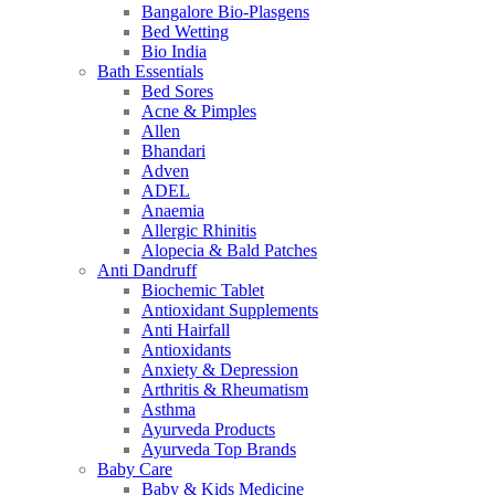
Bangalore Bio-Plasgens
Bed Wetting
Bio India
Bath Essentials
Bed Sores
Acne & Pimples
Allen
Bhandari
Adven
ADEL
Anaemia
Allergic Rhinitis
Alopecia & Bald Patches
Anti Dandruff
Biochemic Tablet
Antioxidant Supplements
Anti Hairfall
Antioxidants
Anxiety & Depression
Arthritis & Rheumatism
Asthma
Ayurveda Products
Ayurveda Top Brands
Baby Care
Baby & Kids Medicine