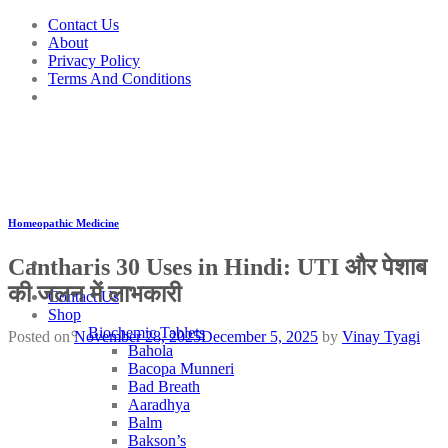
Skip
Contact Us
to
About
content
Privacy Policy
Terms And Conditions
Homeopathic Medicine
Cantharis 30 Uses in Hindi: UTI और पेशाब
की जलन में लाभकारी
Contact Us
Shop
Biochemic Tablets
Posted on
November 28, 2025
December 5, 2025
by
Vinay Tyagi
Bahola
Bacopa Munneri
Bad Breath
Aaradhya
Balm
Bakson’s