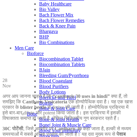
Baby Healthcare
Bio Valley
Bach Flower Mix
Bach Flower Remedies
Back & Knee Pain
Bhargava
BHP
Bio Combinations
Men Care
Bioforce
Biocombination Tablet
Biocombination Tablets
BJain
Bleeding Gum/Pyorrhoea
28
Blood Coagulant
Nov
Blood Purifiers
Body Lotions
अगर आप जानना चाहते हैं कि
“cantharis 30 uses in hindi”
क्या हैं, तो
Boericke and Tafel
समझिए कि
Cantharis Vesicatoria
एक होम्योपैथिक दवा है। यह एक खास
Boiron
प्रकार के
blister beetle
से derive की जाती है। होम्योपैथिक प्रक्रिया में
Bone & Joint Care
इसे बार-बार dilute और potent किया जाता है। इस प्रक्रिया में इसकी
Bone
विषाक्तता समाप्त हो जाती है, लेकिन चिकित्सीय गुण बरकरार रहते हैं।
Bone & Joint Health
Bone| Joint & Muscle Care
30C पोटेंसी
, जिसे आमतौर पर
Cantharis 30
कहा जाता है, हल्की से मध्यम
Boost Your Immunity
समस्याओं में सबसे अधिक प्रयोग की जाती है। यह दवा मुख्य रूप से
पेशाब
Bronchitis