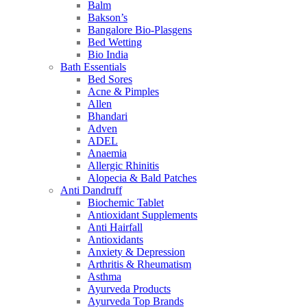
Balm
Bakson’s
Bangalore Bio-Plasgens
Bed Wetting
Bio India
Bath Essentials
Bed Sores
Acne & Pimples
Allen
Bhandari
Adven
ADEL
Anaemia
Allergic Rhinitis
Alopecia & Bald Patches
Anti Dandruff
Biochemic Tablet
Antioxidant Supplements
Anti Hairfall
Antioxidants
Anxiety & Depression
Arthritis & Rheumatism
Asthma
Ayurveda Products
Ayurveda Top Brands