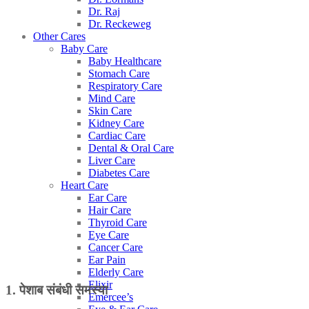
Dr. Raj
Dr. Reckeweg
Other Cares
Baby Care
Baby Healthcare
Stomach Care
Respiratory Care
Mind Care
Skin Care
Kidney Care
Cardiac Care
Dental & Oral Care
Liver Care
Diabetes Care
Heart Care
Ear Care
Hair Care
Thyroid Care
Eye Care
Cancer Care
Ear Pain
Elderly Care
Elixir
1. पेशाब संबंधी समस्या
Emercee’s