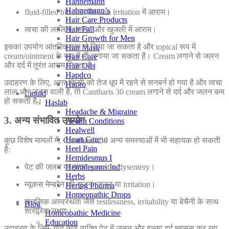
Hahnemann
Hahnemann’s
fluid-filled blisters और skin irritation में आराम।
Hair Care Products
Hair Fall
त्वचा की लालिमा, जलन और खुजली में आराम।
Hair Growth for Men
इसका उपयोग आंतरिक रूप से लिया जा सकता है और topical रूप में
Hair Mask
cream/ointment के रूप में भी लगाया जा सकता है। Cream लगाने से जलन
Hair Care
और दर्द में तुरंत आराम मिलता है।
Hair Oils
Hapdco
उदाहरण के लिए, अगर किसी को तेज धूप में रहने से सनबर्न हो गया है और त्वचा
Hapro
लाल और जलन वाली है, तो Cantharis 30 cream लगाने से दर्द और जलन कम
Liquid
हो सकती है।
Haslab
Headache & Migraine
3. अन्य संभावित उपयोग
Health Conditions
Healwell
Heart Care
कुछ विशेष मामलों में,
Cantharis 30
अन्य समस्याओं में भी सहायक हो सकती
Heel Pain
है:
Hemidesmus I
पेट की जलन या हल्का gastritis, dysentery।
Hemidesmus Ind
Herbs
म्यूकस मेम्ब्रेन की सूजन, जलन या irritation।
Hering Pharma
Homeopathic Drops
मानसिक अस्वस्थता जैसे restlessness, irritability या बेचैनी के साथ
Blog
शारीरिक लक्षण।
Homeopathic Medicine
Education
उदाहरण के लिए, यदि कोई व्यक्ति पेट में जलन और हल्का दर्द महसूस कर रहा