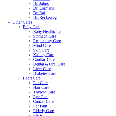
Dr. Johns
Dr. Lormans
Dr. Raj
Dr. Reckeweg
Other Cares
Baby Care
Baby Healthcare
Stomach Care
Respiratory Care
Mind Care
Skin Care
Kidney Care
Cardiac Care
Dental & Oral Care
Liver Care
Diabetes Care
Heart Care
Ear Care
Hair Care
Thyroid Care
Eye Care
Cancer Care
Ear Pain
Elderly Care
Elixir