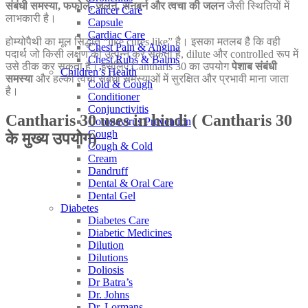
संबंधी समस्या, फफोले, जलन, सनबर्न और त्वचा की जलन
जैसी स्थितियों में
Cancer Care
लाभकारी है।
Capsule
Cardiac Care
होम्योपैथी का मूल सिद्धांत “like cures like” है। इसका मतलब है कि वही
Chest Pain & Angina
पदार्थ जो किसी लक्षण को उत्पन्न कर सकता है, dilute और controlled रूप में
Chest Rubs & Balms
उसे ठीक कर सकता है। इसलिए Cantharis 30 का उपयोग
पेशाब संबंधी
Children’s Health
समस्या
और हल्की त्वचा संबंधी समस्याओं में सुरक्षित और प्रभावी माना जाता
Cold & Cough
है।
Conditioner
Conjunctivitis
Cantharis 30 uses in hindi ( Cantharis 30
Coronavirus Prevention
Cough
के मुख्य उपयोग)
Cough & Cold
Cream
Dandruff
Dental & Oral Care
Dental Gel
Diabetes
Diabetes Care
Diabetic Medicines
Dilution
Dilutions
Doliosis
Dr Batra’s
Dr. Johns
Dr. Lormans