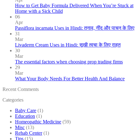
How to Get Baby Formula Delivered When You’re Stuck at
Home with a Sick Child
06
Apr
Passiflora incarnata Uses in Hindi: तनाव, नींद और पाचन के लिए
31
Mar
Livaderm Cream Uses in Hindi: सूखी त्वचा के लिए राहत
30
Mar
The essential factors when choosing prop trading firms
29
Mar
What Your Body Needs For Better Health And Balance
Recent Comments
Categories
Baby Care
(1)
Education
(1)
Homeopathic Medicine
(59)
Misc
(13)
Rehab Center
(1)
Tips
(15)