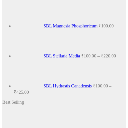
SBL Magnesia Phosphoricum
₹
100.00
Price
range:
₹100.
throug
₹220.
SBL Stellaria Media
₹
100.00
–
₹
220.00
SBL Hydrastis Canadensis
₹
100.00
–
Price
₹
425.00
range:
Best Selling
₹100.00
through
₹425.00