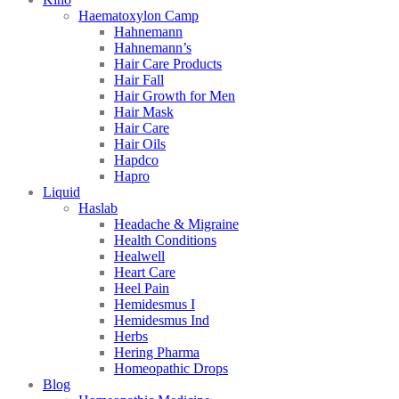
Haematoxylon Camp
Hahnemann
Hahnemann’s
Hair Care Products
Hair Fall
Hair Growth for Men
Hair Mask
Hair Care
Hair Oils
Hapdco
Hapro
Liquid
Haslab
Headache & Migraine
Health Conditions
Healwell
Heart Care
Heel Pain
Hemidesmus I
Hemidesmus Ind
Herbs
Hering Pharma
Homeopathic Drops
Blog