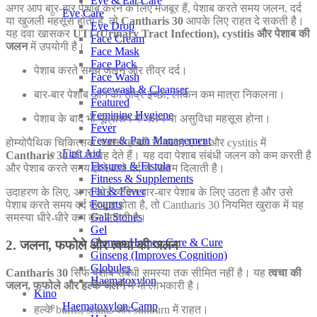
Eye & Ear Care
अगर आप बार-बार पेशाब करने के लिए मजबूर हैं, पेशाब करते समय जलन, दर्द
Eye Care
या खुजली महसूस होती है, तो
Cantharis 30
आपके लिए राहत दे सकती है।
Eye Drop
यह दवा खासकर
UTI (Urinary Tract Infection), cystitis और पेशाब की
Face Cream
जलन
में उपयोगी है।
Face Mask
Face Pack
पेशाब करते समय जलन और तीव्र दर्द।
Face Wash
Facewash & Cleanser
बार-बार पेशाब आने की तीव्र इच्छा, लेकिन कम मात्रा निकलना।
Featured
Feminine Hygiene
पेशाब के बाद भी मूत्राशय में जलन या असुविधा महसूस होना।
Fever
Fever & Pain Management
होम्योपैथिक चिकित्सक अक्सर हल्की से मध्यम UTI और cystitis में
First Aid
Cantharis 30
की सलाह देते हैं। यह दवा पेशाब संबंधी जलन को कम करती है
Fissures & Fistula
और पेशाब करते समय होने वाले दर्द से आराम दिलाती है।
Fitness & Supplements
Flu & Fever
उदाहरण के लिए, अगर कोई व्यक्ति बार-बार पेशाब के लिए उठता है और उसे
Fourrts
पेशाब करते समय दर्द महसूस होता है, तो Cantharis 30 नियमित खुराक में यह
Gall Stones
समस्या धीरे-धीरे कम कर सकती है।
Gel
German Homeo Care & Cure
2. जलना, फफोले और त्वचा की जलन
Ginseng (Improves Cognition)
Globules
Cantharis 30
सिर्फ पेशाब संबंधी समस्या तक सीमित नहीं है। यह
त्वचा की
Haematoxylon
जलन, फफोले और हल्के जलने
में भी लाभकारी है।
Kino
Haematoxylon Camp
हल्के burns, scalds और sunburn में राहत।