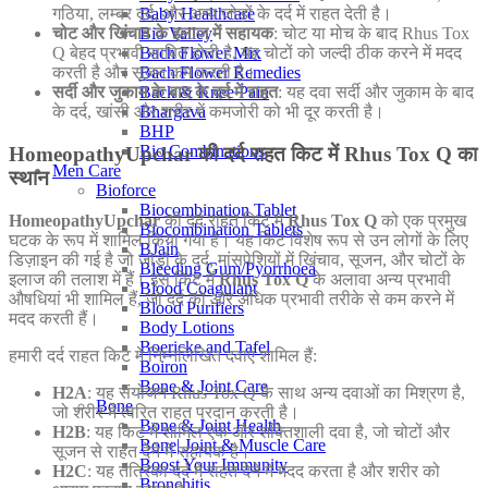
Baby Healthcare
गठिया, लम्बर दर्द, और अन्य जोड़ों के दर्द में राहत देती है।
Bio Valley
चोट और खिंचाव के इलाज में सहायक
: चोट या मोच के बाद Rhus Tox
Bach Flower Mix
Q बेहद प्रभावी साबित होती है, यह चोटों को जल्दी ठीक करने में मदद
Bach Flower Remedies
करती है और सूजन कम करती है।
Back & Knee Pain
सर्दी और जुकाम के बाद के दर्द में राहत
: यह दवा सर्दी और जुकाम के बाद
Bhargava
के दर्द, खांसी और शरीर में कमजोरी को भी दूर करती है।
BHP
Bio Combinations
HomeopathyUpchar की दर्द राहत किट में Rhus Tox Q का
Men Care
स्थान
Bioforce
Biocombination Tablet
HomeopathyUpchar
की दर्द राहत किट में
Rhus Tox Q
को एक प्रमुख
Biocombination Tablets
घटक के रूप में शामिल किया गया है। यह किट विशेष रूप से उन लोगों के लिए
BJain
डिज़ाइन की गई है जो जोड़ों के दर्द, मांसपेशियों में खिंचाव, सूजन, और चोटों के
Bleeding Gum/Pyorrhoea
इलाज की तलाश में हैं। इस किट में
Rhus Tox Q
के अलावा अन्य प्रभावी
Blood Coagulant
औषधियां भी शामिल हैं, जो दर्द को और अधिक प्रभावी तरीके से कम करने में
Blood Purifiers
मदद करती हैं।
Body Lotions
Boericke and Tafel
हमारी दर्द राहत किट में निम्नलिखित दवाएं शामिल हैं:
Boiron
Bone & Joint Care
H2A
: यह संयोजन Rhus Tox Q के साथ अन्य दवाओं का मिश्रण है,
Bone
जो शरीर में त्वरित राहत प्रदान करती है।
Bone & Joint Health
H2B
: यह किट में शामिल एक और शक्तिशाली दवा है, जो चोटों और
Bone| Joint & Muscle Care
सूजन से राहत देने में सहायक है।
Boost Your Immunity
H2C
: यह तंत्रिका दर्द में राहत देने में मदद करता है और शरीर को
Bronchitis