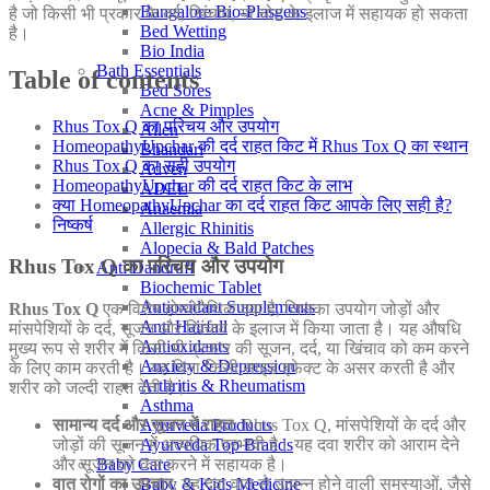
Bangalore Bio-Plasgens
है जो किसी भी प्रकार के दर्द, खिंचाव, या चोट के इलाज में सहायक हो सकता
Bed Wetting
है।
Bio India
Bath Essentials
Table of contents
Bed Sores
Acne & Pimples
Rhus Tox Q का परिचय और उपयोग
Allen
HomeopathyUpchar की दर्द राहत किट में Rhus Tox Q का स्थान
Bhandari
Rhus Tox Q का सही उपयोग
Adven
HomeopathyUpchar की दर्द राहत किट के लाभ
ADEL
क्या HomeopathyUpchar का दर्द राहत किट आपके लिए सही है?
Anaemia
निष्कर्ष
Allergic Rhinitis
Alopecia & Bald Patches
Rhus Tox Q का परिचय और उपयोग
Anti Dandruff
Biochemic Tablet
Antioxidant Supplements
Rhus Tox Q
एक विशेष होम्योपैथिक दवा है, जिसका उपयोग जोड़ों और
Anti Hairfall
मांसपेशियों के दर्द, सूजन और खिंचाव के इलाज में किया जाता है। यह औषधि
Antioxidants
मुख्य रूप से शरीर में किसी भी प्रकार की सूजन, दर्द, या खिंचाव को कम करने
Anxiety & Depression
के लिए काम करती है। यह बिना किसी साइड इफेक्ट के असर करती है और
Arthritis & Rheumatism
शरीर को जल्दी राहत देती है।
Asthma
Ayurveda Products
सामान्य दर्द और सूजन में राहत
: Rhus Tox Q, मांसपेशियों के दर्द और
Ayurveda Top Brands
जोड़ों की सूजन में अत्यधिक प्रभावी है। यह दवा शरीर को आराम देने
Baby Care
और सूजन को कम करने में सहायक है।
Baby & Kids Medicine
वात रोगों का उपचार
: यह दवा वात से उत्पन्न होने वाली समस्याओं, जैसे