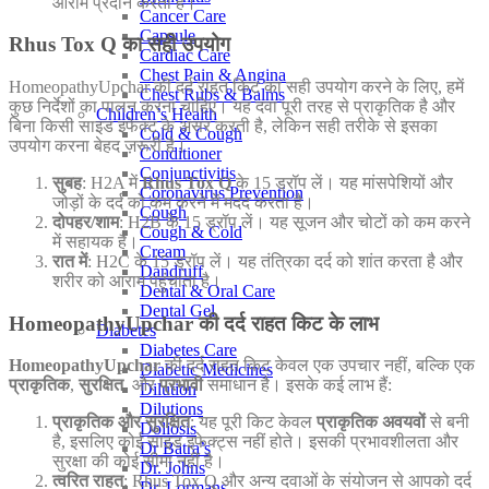
आराम प्रदान करता है।
Cancer Care
Capsule
Rhus Tox Q का सही उपयोग
Cardiac Care
Chest Pain & Angina
HomeopathyUpchar की दर्द राहत किट का सही उपयोग करने के लिए, हमें
Chest Rubs & Balms
कुछ निर्देशों का पालन करना चाहिए। यह दवा पूरी तरह से प्राकृतिक है और
Children’s Health
बिना किसी साइड इफेक्ट के असर करती है, लेकिन सही तरीके से इसका
Cold & Cough
उपयोग करना बेहद ज़रूरी है।
Conditioner
Conjunctivitis
सुबह
: H2A में
Rhus Tox Q
के 15 ड्रॉप लें। यह मांसपेशियों और
Coronavirus Prevention
जोड़ों के दर्द को कम करने में मदद करता है।
Cough
दोपहर/शाम
: H2B के 15 ड्रॉप लें। यह सूजन और चोटों को कम करने
Cough & Cold
में सहायक है।
Cream
रात में
: H2C के 15 ड्रॉप लें। यह तंत्रिका दर्द को शांत करता है और
Dandruff
शरीर को आराम पहुंचाता है।
Dental & Oral Care
Dental Gel
HomeopathyUpchar की दर्द राहत किट के लाभ
Diabetes
Diabetes Care
HomeopathyUpchar
की दर्द राहत किट केवल एक उपचार नहीं, बल्कि एक
Diabetic Medicines
प्राकृतिक
,
सुरक्षित
, और
प्रभावी
समाधान है। इसके कई लाभ हैं:
Dilution
Dilutions
प्राकृतिक और सुरक्षित
: यह पूरी किट केवल
प्राकृतिक अवयवों
से बनी
Doliosis
है, इसलिए कोई साइड इफेक्ट्स नहीं होते। इसकी प्रभावशीलता और
Dr Batra’s
सुरक्षा की कोई सीमा नहीं है।
Dr. Johns
त्वरित राहत
: Rhus Tox Q और अन्य दवाओं के संयोजन से आपको दर्द
Dr. Lormans