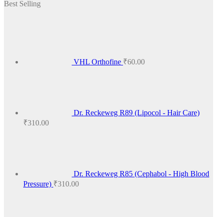
Best Selling
₹100.00
through
₹425.00
VHL Orthofine
₹
60.00
Dr. Reckeweg R89 (Lipocol - Hair Care)
₹
310.00
Dr. Reckeweg R85 (Cephabol - High Blood
Pressure)
₹
310.00