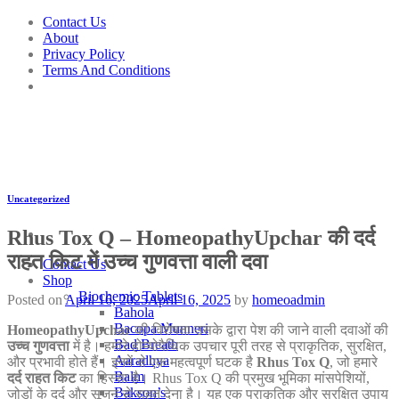
Skip
Contact Us
to
About
content
Privacy Policy
Terms And Conditions
Uncategorized
Rhus Tox Q – HomeopathyUpchar की दर्द
राहत किट में उच्च गुणवत्ता वाली दवा
Contact Us
Shop
Biochemic Tablets
Posted on
April 16, 2025
April 16, 2025
by
homeoadmin
Bahola
Bacopa Munneri
HomeopathyUpchar
की विशेषता उसके द्वारा पेश की जाने वाली दवाओं की
Bad Breath
उच्च गुणवत्ता
में है। हमारे होम्योपैथिक उपचार पूरी तरह से प्राकृतिक, सुरक्षित,
Aaradhya
और प्रभावी होते हैं। इनमें से एक महत्वपूर्ण घटक है
Rhus Tox Q
, जो हमारे
Balm
दर्द राहत किट
का हिस्सा है। Rhus Tox Q की प्रमुख भूमिका मांसपेशियों,
Bakson’s
जोड़ों के दर्द और सूजन से राहत देना है। यह एक प्राकृतिक और सुरक्षित उपाय