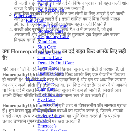
से जल्दी राहत मिलती है। यह दर्द के विभिन्न प्रकार को बहुत जल्दी शांत
Dr. Raj
करता है और शरीर में सूजन को कम करता है।
Dr. Reckeweg
अत्यधिक प्रभावशीलता
: यह किट उन लोगों के लिए आदर्श है जो जल्दी
Other Cares
और प्रभावी इलाज चाहते हैं। इसमें शामिल दवाएं बिना किसी साइड
Baby Care
इफेक्ट के असर करती हैं और परिणाम बहुत जल्दी दिखते हैं।
Baby Healthcare
सस्ती और प्रभावी
: यह किट सिर्फ ₹700 में उपलब्ध है, जो इसे
Stomach Care
अस्पतालों और अन्य महंगे इलाजों के मुकाबले एक बेहतर और सस्ता
Respiratory Care
विकल्प बनाती है।
Mind Care
Skin Care
क्या HomeopathyUpchar का दर्द राहत किट आपके लिए सही
Kidney Care
है?
Cardiac Care
Dental & Oral Care
Liver Care
यदि आप जोड़ों के दर्द, मांसपेशियों में खिंचाव, सूजन, या चोटों से परेशान हैं, तो
Diabetes Care
HomeopathyUpchar की दर्द राहत किट
आपके लिए एक बेहतरीन विकल्प
Heart Care
हो सकती है। यह किट पूरी तरह से प्राकृतिक है और इस पर आधारित उपचार
Ear Care
का असर जल्दी होता है। इसके अलावा, इस किट को इस्तेमाल करने से आपको
Hair Care
ना सिर्फ दर्द में राहत मिलती है, बल्कि सूजन भी कम हो जाती है, जिससे आप
Thyroid Care
अपनी दैनिक गतिविधियों को फिर से सामान्य रूप से कर सकते हैं।
Eye Care
Cancer Care
HomeopathyUpchar
की दवाएं पूरी तरह से
विश्वसनीय
और
मान्यता प्राप्त
Ear Pain
हैं। हम केवल
शुद्ध और प्राकृतिक
दवाओं का उपयोग करते हैं, जिससे आपको
Elderly Care
सबसे अच्छा उपचार प्राप्त होता है। हम यह सुनिश्चित करते हैं कि प्रत्येक
Elixir
उत्पाद
उच्चतम गुणवत्ता मानकों
पर खरा उतरता है।
Emercee’s