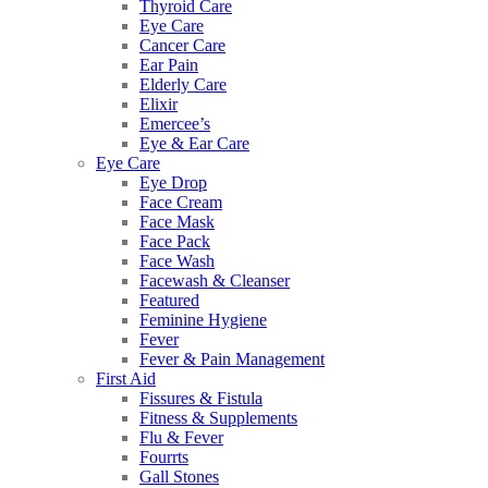
Thyroid Care
Eye Care
Cancer Care
Ear Pain
Elderly Care
Elixir
Emercee’s
Eye & Ear Care
Eye Care
Eye Drop
Face Cream
Face Mask
Face Pack
Face Wash
Facewash & Cleanser
Featured
Feminine Hygiene
Fever
Fever & Pain Management
First Aid
Fissures & Fistula
Fitness & Supplements
Flu & Fever
Fourrts
Gall Stones