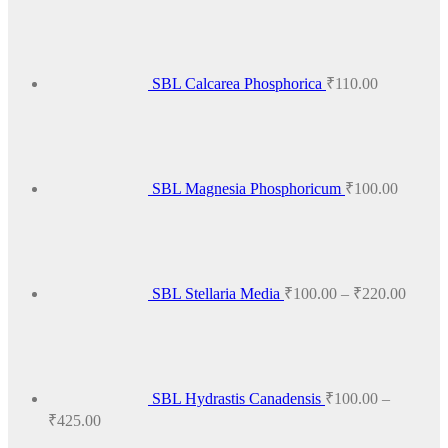
SBL Calcarea Phosphorica
₹
110.00
SBL Magnesia Phosphoricum
₹
100.00
Price
range:
₹100.
throug
₹220.
SBL Stellaria Media
₹
100.00
–
₹
220.00
SBL Hydrastis Canadensis
₹
100.00
–
Price
₹
425.00
range: