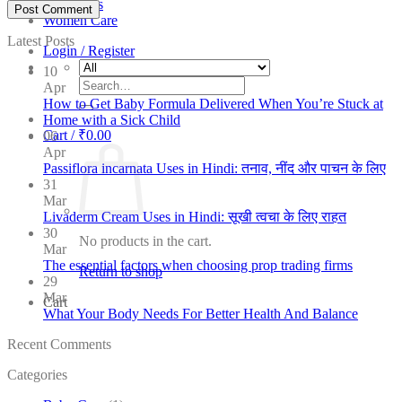
Tips
Women Care
Latest Posts
Login / Register
10
Search
Apr
for:
How to Get Baby Formula Delivered When You’re Stuck at
Home with a Sick Child
Cart /
₹
0.00
06
Apr
Passiflora incarnata Uses in Hindi: तनाव, नींद और पाचन के लिए
31
Mar
Livaderm Cream Uses in Hindi: सूखी त्वचा के लिए राहत
30
No products in the cart.
Mar
The essential factors when choosing prop trading firms
Return to shop
29
Mar
Cart
What Your Body Needs For Better Health And Balance
Recent Comments
Categories