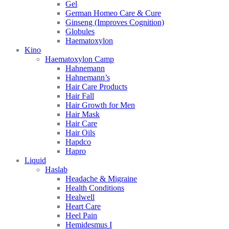
Gel
German Homeo Care & Cure
Ginseng (Improves Cognition)
Globules
Haematoxylon
Kino
Haematoxylon Camp
Hahnemann
Hahnemann’s
Hair Care Products
Hair Fall
Hair Growth for Men
Hair Mask
Hair Care
Hair Oils
Hapdco
Hapro
Liquid
Haslab
Headache & Migraine
Health Conditions
Healwell
Heart Care
Heel Pain
Hemidesmus I