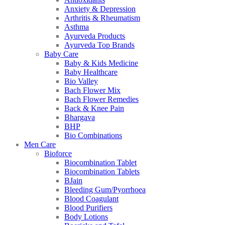
Anxiety & Depression
Arthritis & Rheumatism
Asthma
Ayurveda Products
Ayurveda Top Brands
Baby Care
Baby & Kids Medicine
Baby Healthcare
Bio Valley
Bach Flower Mix
Bach Flower Remedies
Back & Knee Pain
Bhargava
BHP
Bio Combinations
Men Care
Bioforce
Biocombination Tablet
Biocombination Tablets
BJain
Bleeding Gum/Pyorrhoea
Blood Coagulant
Blood Purifiers
Body Lotions