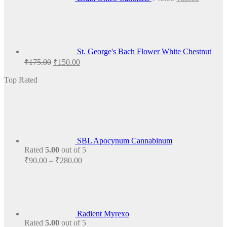
St. George's Bach Flower White Chestnut
Original
Current
₹
175.00
₹
150.00
price
price
was:
is:
Top Rated
₹175.00.
₹150.00.
SBL Apocynum Cannabinum
Rated
5.00
out of 5
Price
₹
90.00
–
₹
280.00
range:
₹90.00
through
₹280.00
Radient Myrexo
Rated
5.00
out of 5