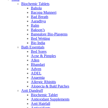
Biochemic Tablets
Bahola
Bacopa Munneri
Bad Breath
Aaradhya
Balm
Bakson’s
Bangalore Bio-Plasgens
Bed Wetting
Bio India
Bath Essentials
Bed Sores
Acne & Pimples
Allen
Bhandari
Adven
ADEL
Anaemia
Allergic Rhinitis
Alopecia & Bald Patches
Anti Dandruff
Biochemic Tablet
Antioxidant Supplements
Anti Hairfall
Antioxidants