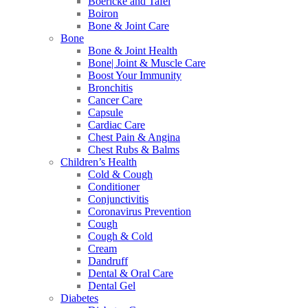
Boericke and Tafel
Boiron
Bone & Joint Care
Bone
Bone & Joint Health
Bone| Joint & Muscle Care
Boost Your Immunity
Bronchitis
Cancer Care
Capsule
Cardiac Care
Chest Pain & Angina
Chest Rubs & Balms
Children’s Health
Cold & Cough
Conditioner
Conjunctivitis
Coronavirus Prevention
Cough
Cough & Cold
Cream
Dandruff
Dental & Oral Care
Dental Gel
Diabetes