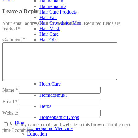
Hahnemann
Hahnemann’s
Leave a Reply
Hair Care Products
Hair Fall
Hair Growth for Men
Your email address will not be published.
Required fields are
Hair Mask
marked
*
Hair Care
Comment
*
Hair Oils
Hapdco
Hapro
Liquid
Haslab
Headache & Migraine
Health Conditions
Healwell
Heart Care
Heel Pain
Name
*
Hemidesmus I
Hemidesmus Ind
Email
*
Herbs
Hering Pharma
Website
Homeopathic Drops
Blog
Save my name, email, and website in this browser for the next
Homeopathic Medicine
time I comment.
Education