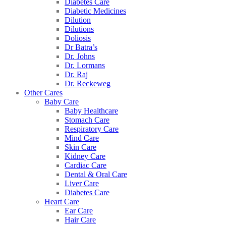
Diabetes Care
Diabetic Medicines
Dilution
Dilutions
Doliosis
Dr Batra’s
Dr. Johns
Dr. Lormans
Dr. Raj
Dr. Reckeweg
Other Cares
Baby Care
Baby Healthcare
Stomach Care
Respiratory Care
Mind Care
Skin Care
Kidney Care
Cardiac Care
Dental & Oral Care
Liver Care
Diabetes Care
Heart Care
Ear Care
Hair Care