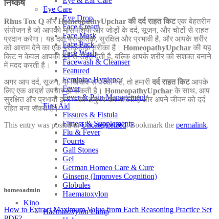
Eye & Ear Care
निष्कर्ष
Eye Care
Eye Drop
Rhus Tox Q
और
HomeopathyUpchar की दर्द राहत किट
एक बेहतरीन
Face Cream
संयोजन है जो आपको मांसपेशियों और जोड़ों के दर्द, सूजन, और चोटों से राहत
Face Mask
प्रदान करेगा। यह दवा प्राकृतिक, सुरक्षित और प्रभावी है, और आपके शरीर
Face Pack
को आराम देने का एक प्राकृतिक तरीका है।
HomeopathyUpchar
की यह
Face Wash
किट न केवल आपको दर्द से राहत देती है, बल्कि आपके शरीर को सशक्त बनाने
Facewash & Cleanser
में मदद करती है।
Featured
Feminine Hygiene
अगर आप दर्द, सूजन, या खिंचाव से परेशान हैं, तो हमारी
दर्द राहत किट
आपके
Fever
लिए एक आदर्श उपचार हो सकती है।
HomeopathyUpchar
के साथ, आप
Fever & Pain Management
सुरक्षित और प्रभावी इलाज का अनुभव कर सकते हैं और अपने जीवन को दर्द
First Aid
रहित बना सकते हैं।
Fissures & Fistula
Fitness & Supplements
This entry was posted in
Uncategorized
. Bookmark the
permalink
.
Flu & Fever
Fourrts
Gall Stones
Gel
German Homeo Care & Cure
Ginseng (Improves Cognition)
Globules
homeoadmin
Haematoxylon
Kino
How to Extract Maximum Value from Each Reasoning Practice Set
Haematoxylon Camp
PDF?