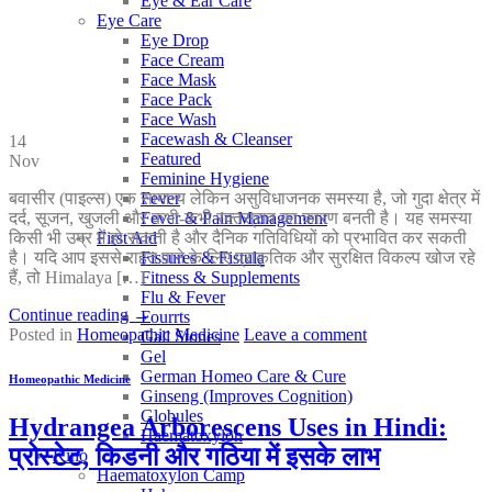
Eye & Ear Care
Eye Care
Eye Drop
Face Cream
Face Mask
Face Pack
Face Wash
Facewash & Cleanser
14
Featured
Nov
Feminine Hygiene
Fever
बवासीर (पाइल्स) एक सामान्य लेकिन असुविधाजनक समस्या है, जो गुदा क्षेत्र में
Fever & Pain Management
दर्द, सूजन, खुजली और कभी-कभी रक्तस्राव का कारण बनती है। यह समस्या
First Aid
किसी भी उम्र में हो सकती है और दैनिक गतिविधियों को प्रभावित कर सकती
Fissures & Fistula
है। यदि आप इससे राहत पाने के लिए प्राकृतिक और सुरक्षित विकल्प खोज रहे
Fitness & Supplements
हैं, तो Himalaya […]
Flu & Fever
Continue reading
→
Fourrts
Posted in
Homeopathic Medicine
Leave a comment
Gall Stones
Gel
German Homeo Care & Cure
Homeopathic Medicine
Ginseng (Improves Cognition)
Globules
Hydrangea Arborescens Uses in Hindi:
Haematoxylon
प्रोस्टेट, किडनी और गठिया में इसके लाभ
Kino
Haematoxylon Camp