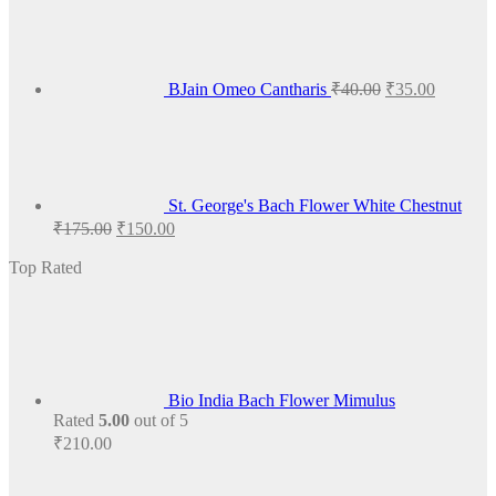
price
price
was:
is:
₹40.00.
₹35.00.
BJain Omeo Cantharis
₹
40.00
₹
35.00
St. George's Bach Flower White Chestnut
Original
Current
₹
175.00
₹
150.00
price
price
was:
is:
Top Rated
₹175.00.
₹150.00.
Bio India Bach Flower Mimulus
Rated
5.00
out of 5
₹
210.00