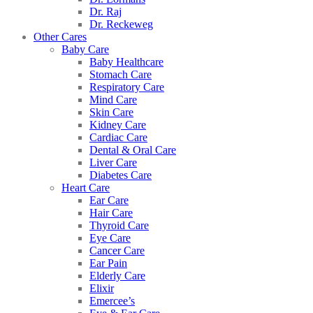
Dr. Raj
Dr. Reckeweg
Other Cares
Baby Care
Baby Healthcare
Stomach Care
Respiratory Care
Mind Care
Skin Care
Kidney Care
Cardiac Care
Dental & Oral Care
Liver Care
Diabetes Care
Heart Care
Ear Care
Hair Care
Thyroid Care
Eye Care
Cancer Care
Ear Pain
Elderly Care
Elixir
Emercee’s