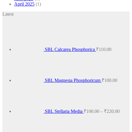
April 2025
(1)
Latest
SBL Calcarea Phosphorica
₹
110.00
SBL Magnesia Phosphoricum
₹
100.00
Price
range:
₹100.
throug
₹220.
SBL Stellaria Media
₹
100.00
–
₹
220.00