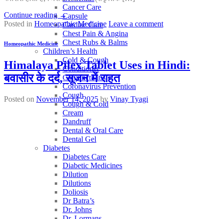
Cancer Care
Continue reading
→
Capsule
Posted in
Homeopathic Medicine
Leave a comment
Cardiac Care
Chest Pain & Angina
Chest Rubs & Balms
Homeopathic Medicine
Children’s Health
Cold & Cough
Himalaya Pilex Tablet Uses in Hindi:
Conditioner
बवासीर के दर्द, सूजन में राहत
Conjunctivitis
Coronavirus Prevention
Cough
Posted on
November 14, 2025
by
Vinay Tyagi
Cough & Cold
Cream
Dandruff
Dental & Oral Care
Dental Gel
Diabetes
Diabetes Care
Diabetic Medicines
Dilution
Dilutions
Doliosis
Dr Batra’s
Dr. Johns
Dr. Lormans