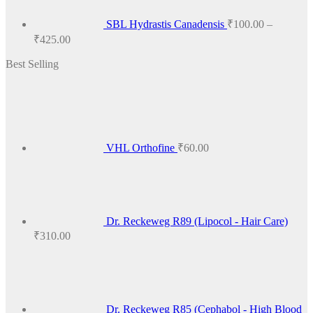
SBL Hydrastis Canadensis
₹
100.00
–
Price
₹
425.00
range:
Best Selling
₹100.00
through
₹425.00
VHL Orthofine
₹
60.00
Dr. Reckeweg R89 (Lipocol - Hair Care)
₹
310.00
Dr. Reckeweg R85 (Cephabol - High Blood