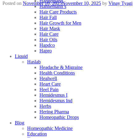
Hahnemann
Posted on
November 10, 2025
November 10, 2025
by
Vinay Tyagi
Hahnemann’s
Hair Care Products
Hair Fall
Hair Growth for Men
Hair Mask
Hair Care
Hair Oils
Hapdco
Hapro
Liquid
Haslab
Headache & Migraine
Health Conditions
Healwell
Heart Care
Heel Pain
Hemidesmus I
Hemidesmus Ind
Herbs
Hering Pharma
Homeopathic Drops
Blog
Homeopathic Medicine
Education