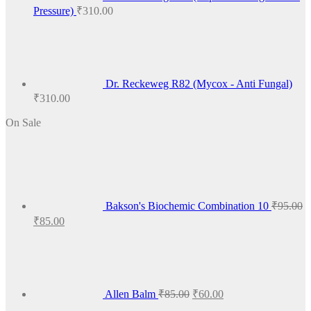
Pressure)
₹
310.00
Dr. Reckeweg R82 (Mycox - Anti Fungal)
₹
310.00
On Sale
Bakson's Biochemic Combination 10
₹
95.00
Original
Current
₹
85.00
price
price
Original
Current
was:
is:
price
price
₹95.00.
₹85.00.
was:
is:
₹85.00.
₹60.00.
Allen Balm
₹
85.00
₹
60.00
Original
Current