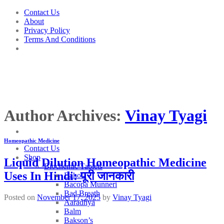
Skip
Contact Us
to
About
content
Privacy Policy
Terms And Conditions
Author Archives:
Vinay Tyagi
Homeopathic Medicine
Contact Us
Shop
Liquid Dilution Homeopathic Medicine
Biochemic Tablets
Uses In Hindi: पूरी जानकारी
Bahola
Bacopa Munneri
Bad Breath
Posted on
November 17, 2025
by
Vinay Tyagi
Aaradhya
Balm
Bakson’s