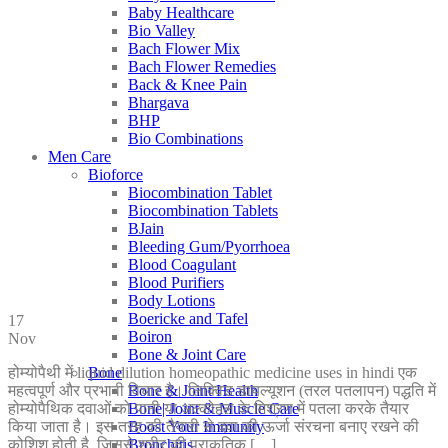
Baby Healthcare
Bio Valley
Bach Flower Mix
Bach Flower Remedies
Back & Knee Pain
Bhargava
BHP
Bio Combinations
Men Care
Bioforce
Biocombination Tablet
Biocombination Tablets
BJain
Bleeding Gum/Pyorrhoea
Blood Coagulant
Blood Purifiers
Body Lotions
Boericke and Tafel
17
Boiron
Nov
Bone & Joint Care
Bone
होम्योपैथी में liquid dilution homeopathic medicine uses in hindi एक
Bone & Joint Health
महत्वपूर्ण और प्रभावी विचार है। लिक्विड डायल्यूशन (तरल पतलापन) पद्धति में
Bone| Joint & Muscle Care
होम्योपैथिक दवाओं को पानी या अल्कोहल के मिश्रण में पतला करके तैयार
Boost Your Immunity
किया जाता है। इस तरह की तैयारी से दवा की ऊर्जा संरचना बनाए रखने की
Bronchitis
कोशिश होती है, जिससे शरीर की प्राकृतिक […]