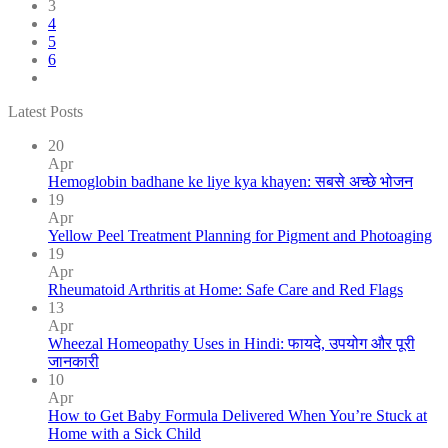
3
4
5
6
Latest Posts
20
Apr
Hemoglobin badhane ke liye kya khayen: सबसे अच्छे भोजन
19
Apr
Yellow Peel Treatment Planning for Pigment and Photoaging
19
Apr
Rheumatoid Arthritis at Home: Safe Care and Red Flags
13
Apr
Wheezal Homeopathy Uses in Hindi: फायदे, उपयोग और पूरी
जानकारी
10
Apr
How to Get Baby Formula Delivered When You’re Stuck at
Home with a Sick Child