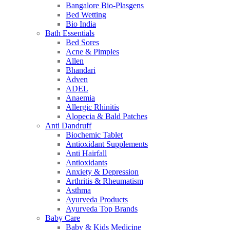
Bangalore Bio-Plasgens
Bed Wetting
Bio India
Bath Essentials
Bed Sores
Acne & Pimples
Allen
Bhandari
Adven
ADEL
Anaemia
Allergic Rhinitis
Alopecia & Bald Patches
Anti Dandruff
Biochemic Tablet
Antioxidant Supplements
Anti Hairfall
Antioxidants
Anxiety & Depression
Arthritis & Rheumatism
Asthma
Ayurveda Products
Ayurveda Top Brands
Baby Care
Baby & Kids Medicine